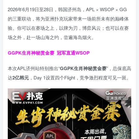
2026年6月19日至28日，韩国济州岛，APL × WSOP × GG
的三重联动，将为亚洲扑克玩家带来一场前所未有的巅峰体
验。
你可以在赛场之上，以牌为刃，博弈风云；也可以在赛
场之外，赴一场山海之约，尝遍海岛烟火。
GGPK生肖神秘赏金赛
冠军直通WSOP
本次APL济州站特别推出“
GGPK
生肖神秘赏金赛
”，总保底高
达
2
亿韩元
，Day 1设置四个Flight，竞争激烈程度可见一斑。