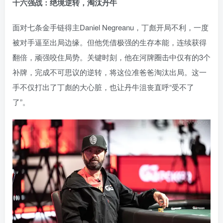
十六强战：绝境逆转，淘汰丹牛
面对七条金手链得主Daniel Negreanu，丁彪开局不利，一度
被对手逼至出局边缘。但他凭借极强的生存本能，连续获得
翻倍，顽强咬住局势。关键时刻，他在河牌圈击中仅有的3个
补牌，完成不可思议的逆转，将这位准爸爸淘汰出局。这一
手不仅打出了丁彪的大心脏，也让丹牛沮丧直呼“受不了
了”。