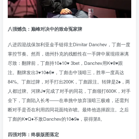
八强憾负：巅峰对决中的致命冤家牌
八进四迎战保加利亚金手链得主Dimitar Danchev，丁彪一度
掌控节奏。然而，德州扑克的残酷性在一手牌中展现得淋漓
尽致：翻牌前，丁彪持10♠️10♥️ 3bet，Danchev用K♥8♥跟
注。翻牌发出3♥10♣6♥，丁彪击中顶暗三，胜率一度高达
84%。丁彪过牌，对手打出200K，丁彪跟注。转牌是2♠️，两
人都过牌。河牌J♥️完成了对手的同花，丁彪领打600K，对手
全下，丁彪陷入长考——在单挑中放弃顶暗三极难，还需判
断对手是否在利用四同花面纯诈唬。最终他选择跟注。之后
丁彪的K♥️Q♦️不敌Danchev的10♣️9♠️，获得第8。
四强对阵：终极版图落定