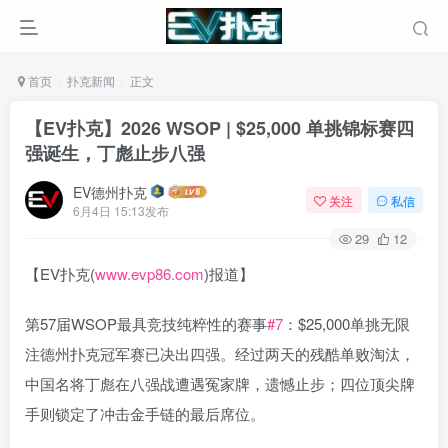
首页
扑克新闻
正文
【EV扑克】2026 WSOP | $25,000 单挑锦标赛四
强诞生，丁彪止步八强
EV德州扑克
关注
私信
6月4日 15:13发布
29
12
【EV扑克(
www.evp86.com
)报道】
第57届WSOP最具竞技纯粹性的赛事
#7
：$25,000单挑无限
注德州扑克冠军赛已决出四强。经过两天的残酷单败淘汰，
中国名将丁彪在八强战遭遇冤家牌，遗憾止步；四位顶尖牌
手则锁定了冲击金手链的最后席位。