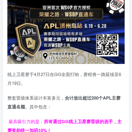
线上卫星赛于4月27日在GG全面打响，赛程将一路延续至6
月19日。
整套晋级体系设计丰富多元，
合计放出
超过200个
APL主赛
直通名额
。其中包含：
最具吸引力的是：
所有通过
GG
线上卫星赛晋级的选手，主
赛奖励统一加码
10%
！