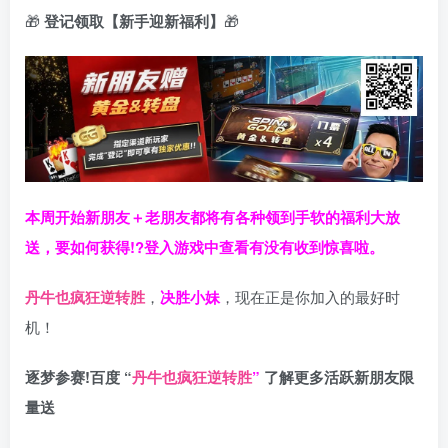
🎁
登记领取【新手迎新福利】
🎁
本周开始新朋友＋老朋友都将有各种领到手软的福利大放
送，要如何获得!?登入游戏中查看有没有收到惊喜啦。
丹牛也疯狂逆转胜
，
决胜小妹
，现在正是你加入的最好时
机！
逐梦参赛!百度 “
丹牛也疯狂逆转胜
”
了解更多
活跃新朋友限
量送