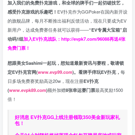
加入我们的免费扑克游戏，和全球的牌手们一起切磋技艺，
感受扑克游戏的乐趣吧！
EV扑克作为GGPoker在国内新开设
的旗舰品牌，每月不断推出福利反馈活动，现在只要成为EV
新用户，达成免费赛任务就可以获得——
“EV专属大宝箱”启
动码1组
加入EV扑克战队：
http://evpk7.com/96088
再送4张
免费门票！
想跟美女Sashimi一起玩，
想知道最新资讯与赛程，
敬请锁
定EV扑克官网(
www.evp99.com
)。
看牌手痒玩EV扑克，
每
日多场免费赛奖励高达20w，现在注册
EV扑克
(
www.evpk89.com
)
额外加赠
8张幸运赛门票
最高奖励1500
倍！
好消息 EV扑克GG上线注册领取350美金新玩家礼
包！