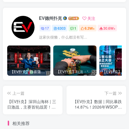
EV德州扑克
关注
17
6303
1
6.3W+
30.6W+
这家伙很懒，什么都没有写...
【EV扑克】恭喜蒲蔚然赛事#65夺冠，收获国人2023WSOP第六条金手链，奖金93万刀！
【EV扑克】玩法：“松弱鱼/松凶鱼打法”的基本攻略
上一篇
下一篇
【EV扑克】深圳山海杯 | 三
【EV扑克】数据 | 同比暴跌
日激战，主赛首轮战罢！本
14.87%！2026年WSOP主
次主赛共计521人次参赛，
流赛事降温，小众玩法逆势
140位顶尖牌手各凭实力顺
大涨
相关推荐
利突围