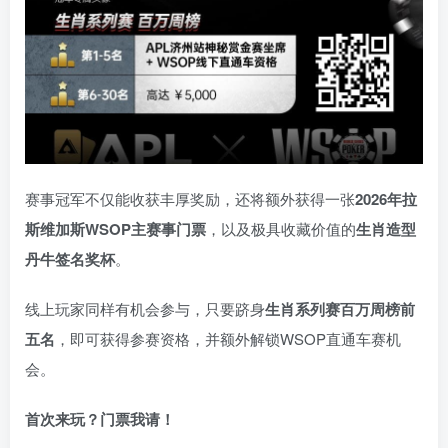
赛事冠军不仅能收获丰厚奖励，还将额外获得一张
2026
年拉
斯维加斯
WSOP
主赛事门票
，以及极具收藏价值的
生肖造型
丹牛签名奖杯
。
线上玩家同样有机会参与，只要跻身
生肖系列赛百万周榜前
五名
，即可获得参赛资格，并额外解锁WSOP直通车赛机
会。
首次来玩？门票我请！