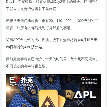
Day1，在家轻松挑战直达现场Day2前圈的机会。打到席位
了就去，没晋级也当省了差旅费。
若想从更低门槛起步，也有20、110、200、1,000级别的卫
星赛，让所有人都能找到打得舒服的赛场。
随着APT台北站的成功收场，接下来焦点将转向
6
月
19
日至
28
日举行的
APL
济州站
。
目前完整赛程表已出炉，十天的时间里，数十场不同规格、
不同玩法的赛事轮番登场。