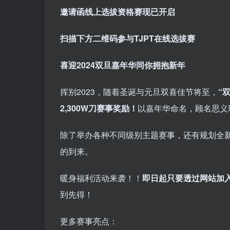
邀请函线上选拔资格赛现已开启
扫描下方二维码
参与TJPT在线选拔赛
喜迎2024
双旦嘉年华同你拥抱新年
挥别2023，随着圣诞与元旦双喜佳节将至，
“
2,300W刀赛事奖励！
以嘉年华命名，顾名思义
除了举办各种不同级别主题赛事，还有规划全
的到来。
暖身福利活动来袭！！
即日起只要透过网站加入
到先得！
更多赛事亮点：