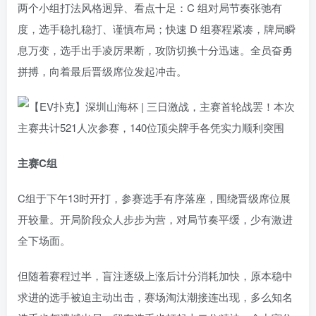
两个小组打法风格迥异、看点十足：C 组对局节奏张弛有
度，选手稳扎稳打、谨慎布局；快速 D 组赛程紧凑，牌局瞬
息万变，选手出手凌厉果断，攻防切换十分迅速。全员奋勇
拼搏，向着最后晋级席位发起冲击。
主赛C组
C组于下午13时开打，参赛选手有序落座，围绕晋级席位展
开较量。开局阶段众人步步为营，对局节奏平缓，少有激进
全下场面。
但随着赛程过半，盲注逐级上涨后计分消耗加快，原本稳中
求进的选手被迫主动出击，赛场淘汰潮接连出现，多么知名