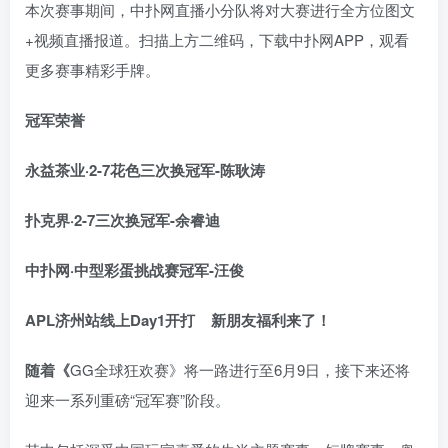
本次赛事期间，中扑网直播小分队将对大赛进行全方位图文
+视频直播报道。扫描上方二维码，下载中扑网APP，观看
更多赛事精彩手牌。
冠军荣誉
永益茶业·2-7花色三次换冠军-陈耿涛
扑克界·2-7三次换冠军-余睿迪
中扑网·中型彩蛋挑战赛冠军-汪俊
APL济州站线上Day1开打
新朋友福利来了！
随着《
GG全球狂欢赛》将一路进行至6月9日，接下来还将
迎来一系列重磅“冠军赛”阶段。