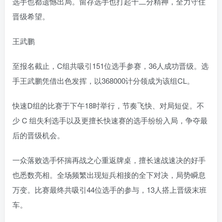
选手也都遗憾出局。留存选手也打起十二分精神，全力守住
晋级希望。
王武鹏
至报名截止，C组共吸引151位选手参赛，36人成功晋级。选
手王武鹏凭借出色发挥，以368000计分领成为该组CL。
快速D组的比赛于下午18时举行，节奏飞快、对局短促。不
少 C 组失利选手以及更擅长快速赛的选手纷纷入局，争夺最
后的晋级机会。
一众落败选手怀揣再战之心重返牌桌，擅长速战速决的好手
也悉数亮相。全场频繁出现短兵相接的全下对决，局势瞬息
万变。比赛最终共吸引44位选手的参与，13人搭上晋级末班
车。