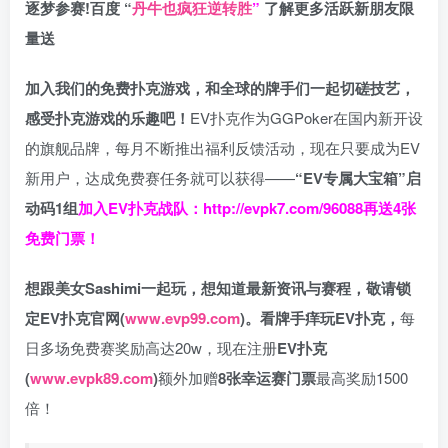
逐梦参赛!百度 “
丹牛也疯狂逆转胜
”
了解更多
活跃新朋友限
量送
加入我们的免费扑克游戏，和全球的牌手们一起切磋技艺，
感受扑克游戏的乐趣吧！
EV扑克作为GGPoker在国内新开设
的旗舰品牌，每月不断推出福利反馈活动，现在只要成为EV
新用户，达成免费赛任务就可以获得——
“EV专属大宝箱”启
动码1组
加入EV扑克战队：
http://evpk7.com/96088
再送4张
免费门票！
想跟美女Sashimi一起玩，
想知道最新资讯与赛程，
敬请锁
定EV扑克官网(
www.evp99.com
)。
看牌手痒玩EV扑克，
每
日多场免费赛奖励高达20w，现在注册
EV扑克
(
www.evpk89.com
)
额外加赠
8张幸运赛门票
最高奖励1500
倍！