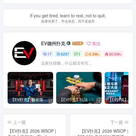
If you get tired, learn to rest, not to quit.
如果你累了，学会休息，而不是放弃
EV德州扑克
关注
17
6297
1
6.3W+
30.5W+
这家伙很懒，什么都没有写...
【EV扑克】恭喜蒲蔚然赛事#65夺冠，收获国人2023WSOP第六条金手链，奖金93万刀！
【EV扑克】玩法：“松弱鱼/松凶鱼打法”的基本攻略
上一篇
下一篇
【EV扑克】2026 WSOP |
【EV扑克】2026 WSOP |