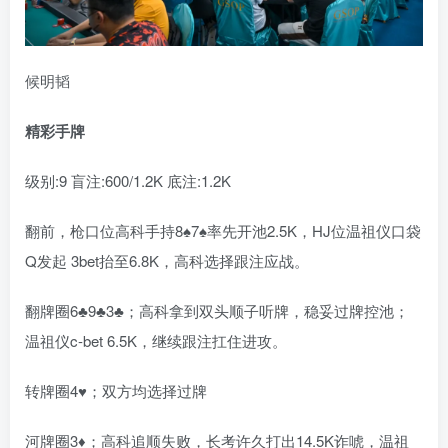
候明韬
精彩手牌
级别:9
盲注:600/1.2K
底注:1.2K
翻前，枪口位高科手持8♠7♠率先开池2.5K，HJ位温祖仪口袋
Q发起 3bet抬至6.8K，高科选择跟注应战。
翻牌圈6♣9♣3♣；高科拿到双头顺子听牌，稳妥过牌控池；
温祖仪c-bet 6.5K，继续跟注扛住进攻。
转牌圈4♥；双方均选择过牌
河牌圈3♦；高科追顺失败，长考许久打出14.5K诈唬，温祖