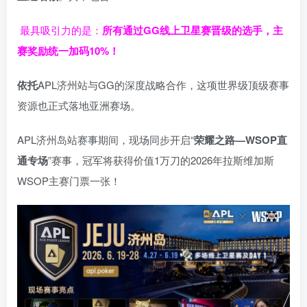
最具吸引力的是：
所有通过
GG
线上卫星赛晋级的选手，主
赛奖励统一加码
10%
！
依托
APL济州站与GG的深度战略合作，这项世界级顶级赛事
资源也正式落地亚洲赛场。
APL济州岛站赛事期间，现场同步开启“
荣耀之路
—WSOP
直
通专场
”赛事，冠军将获得价值1万刀的2026年拉斯维加斯
WSOP主赛门票一张！