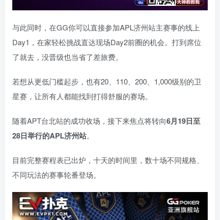
与此同时，在GG你可以直接参加APL济州站主赛事的线上
Day1，在家轻松挑战直达现场Day2前圈的机会。打到席位
了就去，没晋级也当省了差旅费。
若想从更低门槛起步，也有20、110、200、1,000级别的卫
星赛，让所有人都能找到打得舒服的赛场。
随着APT台北站的成功收场，接下来焦点将转向
6
月
19
日至
28
日举行的
APL
济州站
。
目前完整赛程表已出炉，十天的时间里，数十场不同规格、
不同玩法的赛事轮番登场。