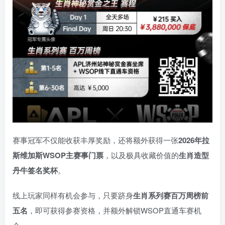
赛事冠军不仅能收获丰厚奖励，还将额外获得一张
2026
年拉
斯维加斯
WSOP
主赛事门票
，以及极具收藏价值的
生肖造型
丹牛签名奖杯
。
线上玩家同样有机会参与，只要跻身
生肖系列赛百万周榜前
五名
，即可获得参赛资格，并额外解锁WSOP直通车赛机