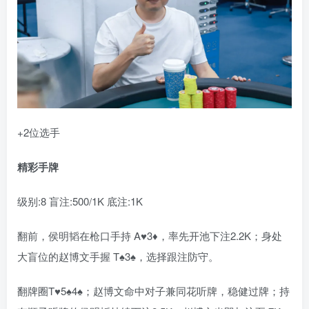
+2位选手
精彩手牌
级别:8 盲注:500/1K 底注:1K
翻前，侯明韬在枪口手持 A♥3♦，率先开池下注2.2K；身处
大盲位的赵博文手握 T♠3♠，选择跟注防守。
翻牌圈T♥5♠4♠；赵博文命中对子兼同花听牌，稳健过牌；持