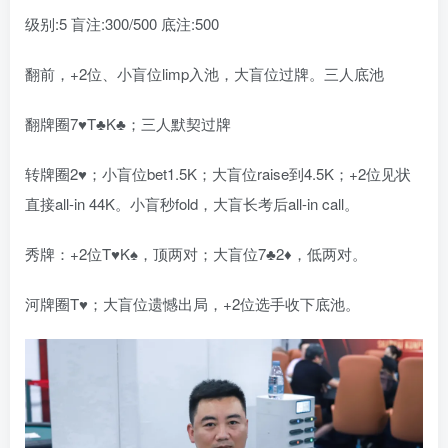
级别:5 盲注:300/500 底注:500
翻前，+2位、小盲位limp入池，大盲位过牌。三人底池
翻牌圈7♥T♣K♣；三人默契过牌
转牌圈2♥；小盲位bet1.5K；大盲位raise到4.5K；+2位见状
直接all-in 44K。小盲秒fold，大盲长考后all-in call。
秀牌：+2位T♥K♠，顶两对；大盲位7♣2♦，低两对。
河牌圈T♥；大盲位遗憾出局，+2位选手收下底池。