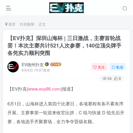
首页
扑克新闻
正文
【EV扑克】深圳山海杯 | 三日激战，主赛首轮战
罢！本次主赛共计521人次参赛，140位顶尖牌手
各凭实力顺利突围
EV德州扑克
关注
私信
6月4日 15:07发布
54
8
【EV扑克(
www.evp86.com
)报道】
6月1日，山海杯进入第四个比赛日，各项赛程有条不紊有序
开展。主赛事第一轮迎来收官比拼，C 组与快速 D 组先后开
赛，各地选手齐聚赛场，全力争夺晋级名额。