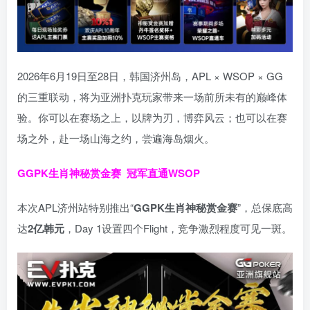
2026年6月19日至28日，韩国济州岛，APL × WSOP × GG
的三重联动，将为亚洲扑克玩家带来一场前所未有的巅峰体
验。
你可以在赛场之上，以牌为刃，博弈风云；也可以在赛
场之外，赴一场山海之约，尝遍海岛烟火。
GGPK生肖神秘赏金赛
冠军直通WSOP
本次APL济州站特别推出“
GGPK
生肖神秘赏金赛
”，总保底高
达
2
亿韩元
，Day 1设置四个Flight，竞争激烈程度可见一斑。