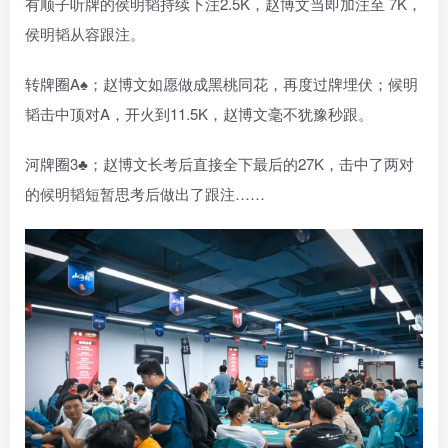
有顺子听牌的侯明韬持续下注2.5K，赵博文当即加注至 7K，
侯明韬从容跟注。
转牌圈A♠；赵博文如愿做成黑桃同花，再度过牌埋伏；候明
韬击中顶对A，开火到11.5K，赵博文毫不犹豫秒跟。
河牌圈3♣；赵博文长考后直接全下最后的27K，击中了两对
的候明韬短暂思考后做出了跟注……