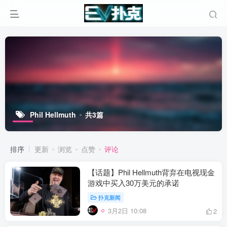
Phil Hellmuth
共3篇
排序
更新
浏览
点赞
评论
【话题】Phil Hellmuth背弃在电视现金
游戏中买入30万美元的承诺
扑克新闻
3月2日 10:08
2