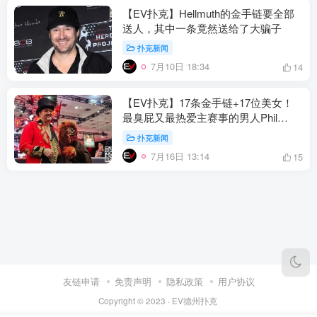
【EV扑克】Hellmuth的金手链要全部
送人，其中一条竟然送给了大骗子
扑克新闻
7月10日 18:34
14
【EV扑克】17条金手链+17位美女！
最臭屁又最热爱主赛事的男人Phil
Hellmuth
扑克新闻
7月16日 13:14
15
友链申请
免责声明
隐私政策
用户协议
Copyright © 2023 ·
EV德州扑克