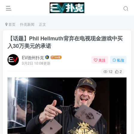
首页
扑克新闻
正文
【话题】Phil Hellmuth背弃在电视现金游戏中买
入30万美元的承诺
EV德州扑克
关注
私信
3月2日 10:08更新
12
2