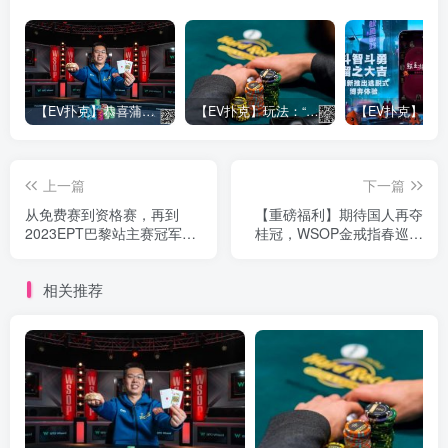
【EV扑克】恭喜蒲蔚然赛事#65夺冠，收获国人2023WSOP第六条金手链，奖金93万刀！
【EV扑克】玩法：“松弱鱼/松凶鱼打法”的基本攻略
上一篇
下一篇
从免费赛到资格赛，再到
【重磅福利】期待国人再夺
2023EPT巴黎站主赛冠军，
桂冠，WSOP金戒指春巡赛
罗马尼亚玩家创造了一个奇
热闹展开！
迹！
相关推荐