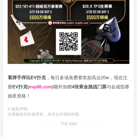
看牌手痒玩EV扑克
，每日多场免费赛奖励高达20w，现在注
册
EV扑克(
evp86.com
)
额外加赠
4张黄金挑战门票
与金戒指赛
抽奖资格！
©
版权声明
文章版权归作者所有，未经允许请勿转载。
THE END