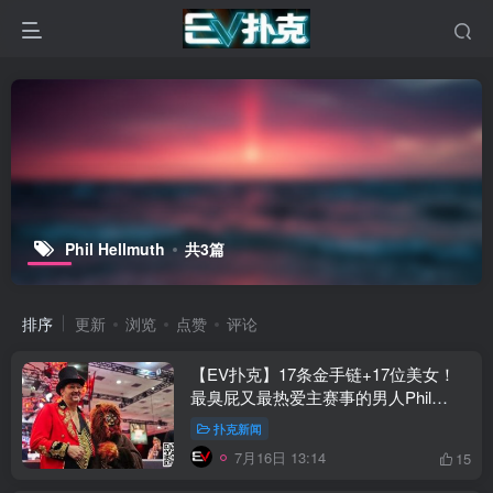
Phil Hellmuth
共3篇
排序
更新
浏览
点赞
评论
【EV扑克】17条金手链+17位美女！
最臭屁又最热爱主赛事的男人Phil
Hellmuth
扑克新闻
7月16日 13:14
15