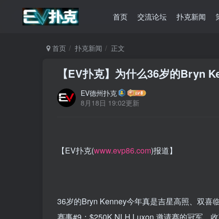
首页
交流论坛
扑克新闻
首页
扑克新闻
正文
【EV扑克】为什么36岁的Bryn
EV德州扑克
8月18日 19:02更新
【EV扑克(
www.evp86.com
)报道】
36岁的Bryn Kenney今年真是吉星高照、双
赛事#9：$250K NLH Luxon 邀请赛的冠军，收获