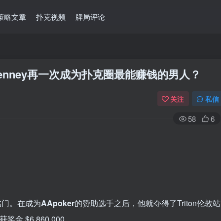
策略文章
扑克视频
牌局评论
 Kenney再一次成为扑克圈最能赚钱的男人？
关注
私信
58
6
喜临门。在成为
AApoker
的赞助选手之后，他就夺得了Triton伦敦站
奖金 $6,860,000。