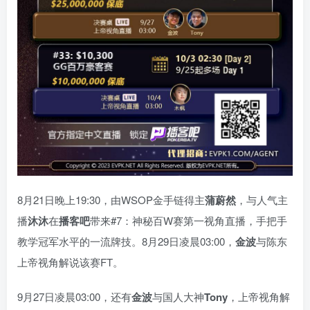
8月21日晚上19:30，由WSOP金手链得主
蒲蔚然
，与人气主
播
沐沐
在
播客吧
带来#7：神秘百W赛第一视角直播，手把手
教学冠军水平的一流牌技。8月29日凌晨03:00，
金波
与陈东
上帝视角解说该赛FT。
9月27日凌晨03:00，还有
金波
与国人大神
Tony
，上帝视角解