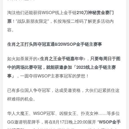
淘汰他们还能获得WSOP线上金手链
210刀神秘赏金赛门
票
！”战队新朋友限定”，长按海报二维码了解更多活动内
容。
生肖之王打头阵
夺冠直通8/20
WSOP金手链主赛事
如火如荼展开的<
生肖之王金手链嘉年华
>，
只要每周日于图
中的两场比赛夺冠，就能获邀参加「2023线上金手链主赛
事」
，一圆夺得WSOP主赛事冠军的梦想！
已有多位国人争夺冠军，达成受邀资格，大伙们赶紧抓住这
样难得的机会。
华人大魔王、WSOP冠军、凶狠女王、扑克女神……等多位
GG邀请明星牌手，将在8月17日晚上20:00展开 “
WSOP金手