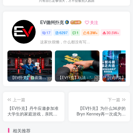
只有自己足够强大，才不会被别人践踏
EV德州扑克
关注
17
6297
1
6.3W+
30.5W+
这家伙很懒，什么都没有写...
【EV扑克】恭喜蒲蔚然赛事#65夺冠，收获国人2023WSOP第六条金手链，奖金93万刀！
【EV扑克】玩法：“松弱鱼/松凶鱼打法”的基本攻略
上一篇
下一篇
【EV扑克】丹牛应邀参加准
【EV扑克】为什么36岁的
大学生的家庭游戏，亲民形
Bryn Kenney再一次成为扑
象大受好评
克圈最能赚钱的男人？
相关推荐