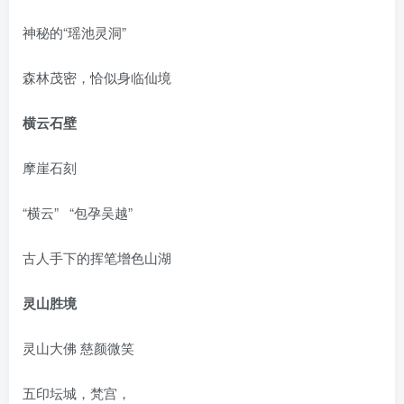
神秘的“瑶池灵洞”
森林茂密，恰似身临仙境
横云石壁
摩崖石刻
“横云” “包孕吴越”
古人手下的挥笔增色山湖
灵山胜境
灵山大佛 慈颜微笑
五印坛城，梵宫，