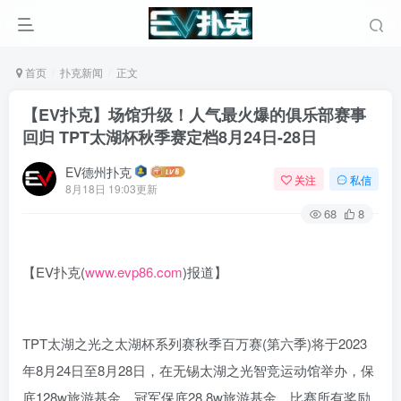
首页
扑克新闻
正文
【EV扑克】场馆升级！人气最火爆的俱乐部赛事
回归 TPT太湖杯秋季赛定档8月24日-28日
EV德州扑克
关注
私信
8月18日 19:03更新
68
8
【EV扑克(
www.evp86.com
)报道】
TPT太湖之光之太湖杯系列赛秋季百万赛(第六季)将于2023
年8月24日至8月28日，在无锡太湖之光智竞运动馆举办，保
底128w旅游基金，冠军保底28.8w旅游基金，比赛所有奖励