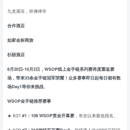
九龙灌浴，祥佛禅寺
合作酒店
如家金标商旅
杉丽酒店
8月20日-10月2日，
WSOP线上金手链系列赛再度重返赛
场
，带来33条金手链冠军荣耀！众多赛事即日起每日都有数
场Day1等你来挑战
。
WSOP金手链推荐赛事
★ 8/21
#1：108 WSOP赏金开幕赛
，有史以来最低报名。
★ 8/29
#7：210神秘百万赛Day2
，超级诱人的100W刀TOP