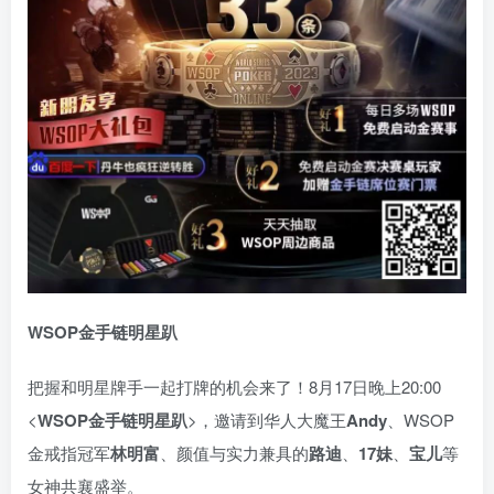
WSOP金手链明星趴
把握和明星牌手一起打牌的机会来了！8月17日晚上20:00
<
WSOP金手链明星趴
>，邀请到华人大魔王
Andy
、WSOP
金戒指冠军
林明富
、颜值与实力兼具的
路迪
、
17妹
、
宝儿
等
女神共襄盛举。