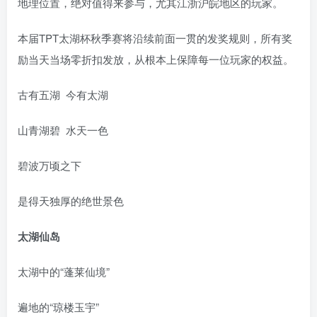
地理位置，绝对值得来参与，尤其江浙沪皖地区的玩家。
本届TPT太湖杯秋季赛将沿续前面一贯的发奖规则，所有奖
励当天当场零折扣发放，从根本上保障每一位玩家的权益。
古有五湖 今有太湖
山青湖碧 水天一色
碧波万顷之下
是得天独厚的绝世景色
太湖仙岛
太湖中的“蓬莱仙境”
遍地的“琼楼玉宇”