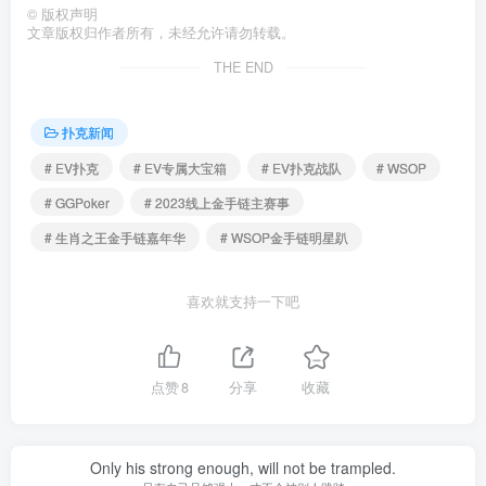
©
版权声明
文章版权归作者所有，未经允许请勿转载。
THE END
扑克新闻
# EV扑克
# EV专属大宝箱
# EV扑克战队
# WSOP
# GGPoker
# 2023线上金手链主赛事
# 生肖之王金手链嘉年华
# WSOP金手链明星趴
喜欢就支持一下吧
点赞
8
分享
收藏
Only his strong enough, will not be trampled.