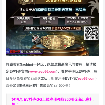
想跟美女Sashimi一起玩，
想知道最新资讯与赛程，
敬请锁
定EV扑克官网(
www.evp86.com
)。
看牌手痒玩EV扑克，
每
日多场免费赛奖励高达20w，现在注册
EV扑克(
evp86.com
)
额外加赠
8张幸运赛门票
最高奖励1500倍！
好消息 EV扑克GG上线注册领取350美金新玩家礼
包！