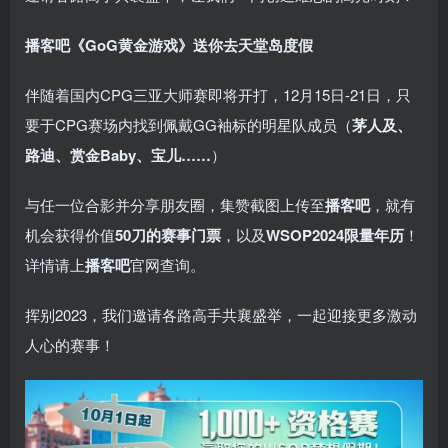
播客吧
《GoG黄金游戏》
送你去天堂岛度假
伴随着国内CPG三亚大师赛即将开打，12月15日-21日，只
要于CPG赛场内找到佩戴GG袖标的明星队成员（
茅人及、
路迪、赏金Baby、宝儿……
）
与任一位合影并分享朋友圈，集赞截图上传至
播客吧
，就有
机会获得价值
50刀的赛事门票
，以及
WSOP2024限量年历
！
详情请上
播客吧
官网查询。
挥别2023，我们邀请各路高手共襄盛举，一起迎接更多激动
人心的赛事！