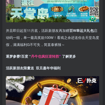
并且即日起至11月底，活跃新朋友再加赠
百W幸运大礼包
启
动码一组，单一最高奖励100W！看戏之余还送你去天堂岛度
假，满满福利G不可失，简直泰裤辣～
逐梦参赛!百度 “
丹牛也疯狂逆转胜
”
了解更多
活跃新朋友限量送
双旦嘉年华福利