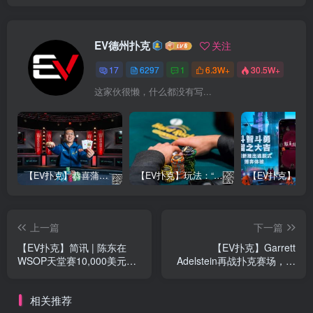
EV德州扑克
关注
17
6297
1
6.3W+
30.5W+
这家伙很懒，什么都没有写...
【EV扑克】恭喜蒲蔚然赛事#65夺冠，收获国人2023WSOP第六条金手链，奖金93万刀！
【EV扑克】玩法：“松弱鱼/松凶鱼打法”的基本攻略
上一篇
下一篇
【EV扑克】简讯 | 陈东在
【EV扑克】Garrett
WSOP天堂赛10,000美元豪
Adelstein再战扑克赛场，斩
客赛夺冠，赢得首条金手链
获六位数美元的奖金！
相关推荐