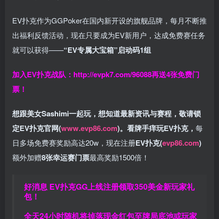
EV扑克作为GGPoker在国内新开设的旗舰品牌，每月不断推
出福利反馈活动，现在只要成为EV新用户，达成免费赛任务
就可以获得——
“EV专属大宝箱”启动码1组
加入EV扑克战队：
http://evpk7.com/96088
再送4张免费门
票！
想跟美女Sashimi一起玩，
想知道最新资讯与赛程，
敬请锁
定EV扑克官网(
www.evp86.com
)。
看牌手痒玩EV扑克，
每
日多场免费赛奖励高达20w，现在注册
EV扑克(
evp86.com
)
额外加赠
8张幸运赛门票
最高奖励1500倍！
好消息 EV扑克GG上线注册领取350美金新玩家礼
包！
全天24小时随机将掉落现金红包至牌局底池或玩家