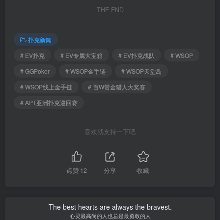
THE END
扑克新闻
# EV扑克
# EV专属大宝箱
# EV扑克战队
# WSOP
# GGPoker
# WSOP金手链
# WSOP天堂岛
# WSOP线上金手链
# 百W赏金猎人大奖赛
# APT亚洲扑克巡回赛
喜欢就支持一下吧
点赞
12
分享
收藏
The best hearts are always the bravest.
心灵最高尚的人也总是最勇敢的人