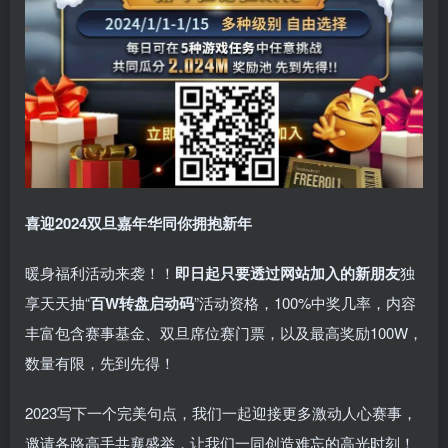
喜迎2024
双旦嘉年华同你拥抱新年
暖身福利活动来袭！！
即日起只要透过网站加入的新朋友
独
享天天抽“
百W转盘启动码
”活动资格，100%中奖几率，内容
丰富包含赛事基金、双旦席位赛门票，以及最高奖励100W，
数量有限，先到先得！
2023写下一个完美句点，我们一起迎接更多激动人心赛事，
邀请各路高手共襄盛举，让我们一同创造难忘的高光时刻！