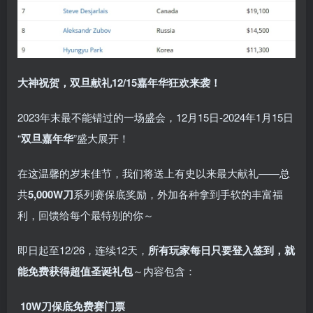
大神祝贺，双旦献礼
12/15嘉年华狂欢来袭！
2023年末最不能错过的一场盛会，12月15日-2024年1月15日
“
双旦嘉年华
”盛大展开！
在这温馨的岁末佳节，我们将送上有史以来最大献礼——总
共
5,000W刀
系列赛保底奖励，外加各种拿到手软的丰富福
利，回馈给每个最特别的你～
即日起至12/26，连续12天，
所有玩家每日只要登入签到，就
能免费获得超值圣诞礼包
～内容包含：
10W刀保底免费赛门票