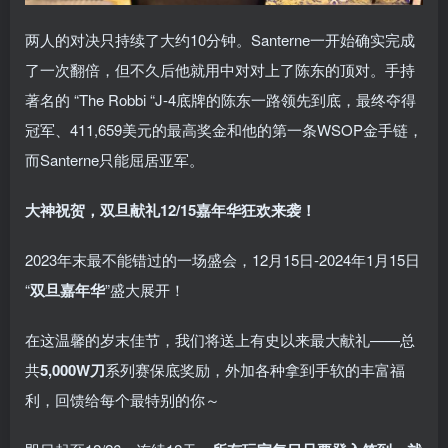
两人的对决只持续了大约10分钟。Santerne一开始确实完成
了一次翻倍，但不久后他就用中对对上了陈东的顶对。手持
著名的 “The Robbi “J-4底牌的陈东一路领先到底，最终夺得
冠军、411,659美元的最高奖金和他的第一条WSOP金手链，
而Santerne只能屈居亚军。
大神祝贺，双旦献礼
12/15嘉年华狂欢来袭！
2023年末最不能错过的一场盛会，12月15日-2024年1月15日
“
双旦嘉年华
”盛大展开！
在这温馨的岁末佳节，我们将送上有史以来最大献礼——总
共
5,000W刀
系列赛保底奖励，外加各种拿到手软的丰富福
利，回馈给每个最特别的你～