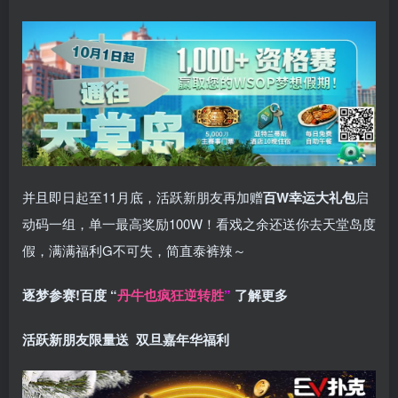
并且即日起至11月底，活跃新朋友再加赠
百W幸运大礼包
启
动码一组，单一最高奖励100W！看戏之余还送你去天堂岛度
假，满满福利G不可失，简直泰裤辣～
逐梦参赛!百度 “
丹牛也疯狂逆转胜
”
了解更多
活跃新朋友限量送
双旦嘉年华福利