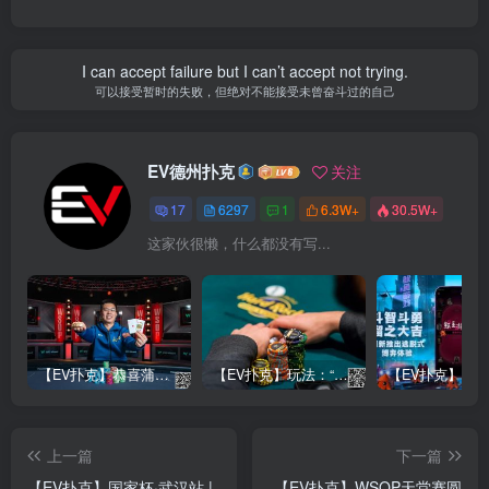
I can accept failure but I can’t accept not trying.
可以接受暂时的失败，但绝对不能接受未曾奋斗过的自己
EV德州扑克
关注
17
6297
1
6.3W+
30.5W+
这家伙很懒，什么都没有写...
【EV扑克】恭喜蒲蔚然赛事#65夺冠，收获国人2023WSOP第六条金手链，奖金93万刀！
【EV扑克】玩法：“松弱鱼/松凶鱼打法”的基本攻略
上一篇
下一篇
【EV扑克】国家杯·武汉站 |
【EV扑克】WSOP天堂赛圆