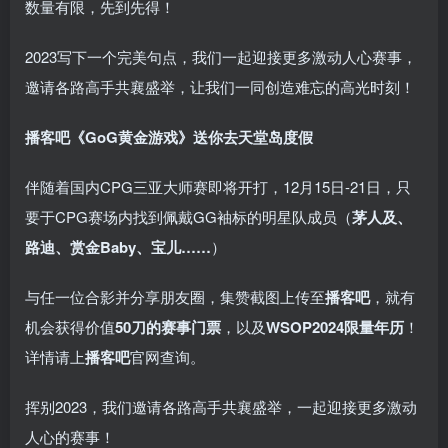
数量有限，先到先得！
2023写下一个完美句点，我们一起迎接更多激动人心赛事，
邀请各路高手共襄盛举，让我们一同创造难忘的高光时刻！
播客吧
《GoG黄金游戏》
送你去天堂岛度假
伴随着国内CPG三亚大师赛即将开打，12月15日-21日，只
要于CPG赛场内找到佩戴GG袖标的明星队成员（
茅人及、
路迪、赏金Baby、宝儿……
）
与任一位合影并分享朋友圈，集赞截图上传至
播客吧
，就有
机会获得价值
50刀的赛事门票
，以及
WSOP2024限量年历
！
详情请上
播客吧
官网查询。
挥别2023，我们邀请各路高手共襄盛举，一起迎接更多激动
人心的赛事！