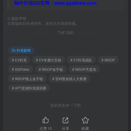
蜗牛扑克GG官网：
www.ggallnew.com
©
版权声明
文章版权归作者所有，未经允许请勿转载。
THE END
扑克新闻
# EV扑克
# EV专属大宝箱
# EV扑克战队
# WSOP
# GGPoker
# WSOP金手链
# WSOP天堂岛
# WSOP线上金手链
# 百W赏金猎人大奖赛
# APT亚洲扑克巡回赛
喜欢就支持一下吧
点赞
15
分享
收藏