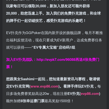
玩家每日可以领取20,000，新加入朋友还可额外获得
20,000，助您迅速上手。
加入我们的免费扑克游戏，和全球
的牌手们一起切磋技艺，感受扑克游戏的乐趣吧！
EV扑克作为GGPoker在国内新开设的旗舰品牌，每月不断推
出福利反馈活动，现在只要成为EV新用户，达成免费赛任务
就可以获得——
“EV专属大宝箱”启动码1组
加入EV扑克战队：
http://evpk7.com/96088
再送4张免费门
票！
想跟美女Sashimi一起玩，
想知道最新资讯与赛程，
敬请锁
定EV扑克官网(
www.evp86.com
)。
看牌手痒玩EV扑克，
每
日多场免费赛奖励高达20w，现在注册
EV扑克(
evp86.com
)
额外加赠
8张幸运赛门票
最高奖励1500倍！