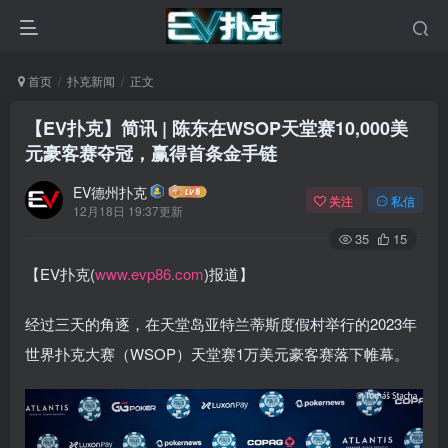
首页
扑克新闻
正文
【EV扑克】简讯 | 陈东在WSOP天堂赛10,000美
元豪客赛夺冠，赢得首条金手链
EV德州扑克
关注
私信
12月18日 19:37更新
35
15
【EV扑克(
www.evp86.com
)报道】
经过三天的角逐，在天堂岛亚特兰蒂斯度假村举行的2023年
世界扑克大赛（WSOP）天堂赛1万美元豪客赛落下帷幕。