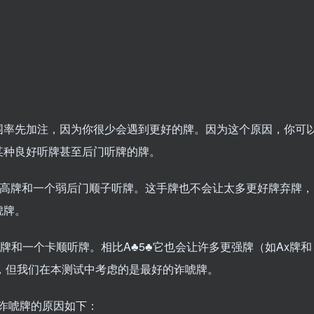
围率先加注，因为你很少会遇到更好的牌。因为这个原因，你可
某种良好听牌甚至后门听牌的牌。
张高牌和一个弱后门顺子听牌。这手牌也不会让太多更好牌弃牌，
唬牌。
牌和一个卡顺听牌。相比A♣5♣它也会让许多更强牌（如Ax牌和
，但我们在本测试中考虑的是最好的诈唬牌。
好诈唬牌的原因如下：