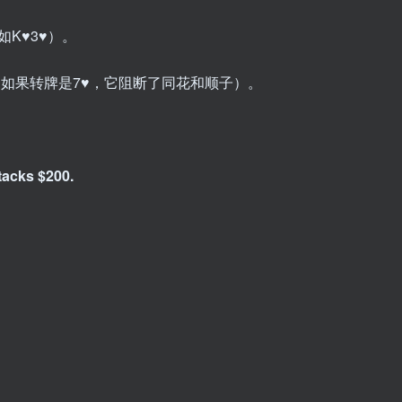
K♥3♥）。
，如果转牌是7♥，它阻断了同花和顺子）。
acks $200.