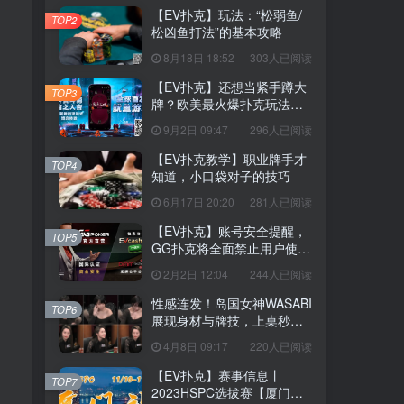
【EV扑克】玩法：“松弱鱼/
TOP2
松凶鱼打法”的基本攻略
8月18日 18:52
303人已阅读
【EV扑克】还想当紧手蹲大
TOP3
牌？欧美最火爆扑克玩法
《鱿鱼游戏》不给你机会
9月2日 09:47
296人已阅读
【EV扑克教学】职业牌手才
TOP4
知道，小口袋对子的技巧
6月17日 20:20
281人已阅读
【EV扑克】账号安全提醒，
TOP5
GG扑克将全面禁止用户使用
任何「模拟器」及「越狱手
2月2日 12:04
244人已阅读
机」运行游戏
性感连发！岛国女神WASABI
TOP6
展现身材与牌技，上桌秒清
空老板
4月8日 09:17
220人已阅读
【EV扑克】赛事信息丨
TOP7
2023HSPC选拔赛【厦门