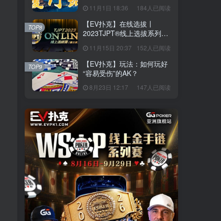
站】详细赛程赛制发布（11
11月1日 18:36
184人已阅读
月10日-15日）
【EV扑克】在线选拔丨
TOP8
2023TJPT®线上选拔系列赛
第三季将于11月15日至24日
11月15日 20:37
152人已阅读
正式开启！
【EV扑克】玩法：如何玩好
TOP9
“容易受伤”的AK？
8月23日 12:17
147人已阅读