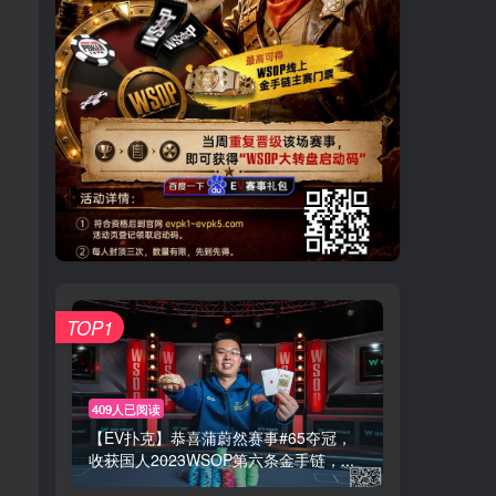
TOP1
409人已阅读
【EV扑克】恭喜蒲蔚然赛事#65夺冠，
收获国人2023WSOP第六条金手链，...