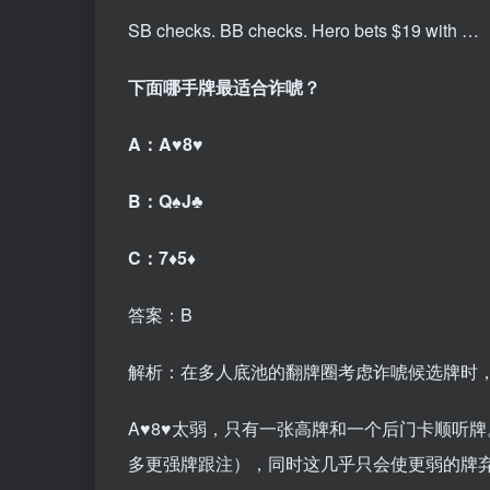
SB checks. BB checks. Hero bets $19 with …
下面哪手牌最适合诈唬？
A：A♥8♥
B：Q♠J♣
C：7♦5♦
答案：B
解析：在多人底池的翻牌圈考虑诈唬候选牌时
A♥8♥太弱，只有一张高牌和一个后门卡顺听牌
多更强牌跟注），同时这几乎只会使更弱的牌