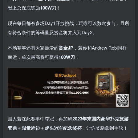
献上总保底奖励
100W刀
！
现在每日都有多场Day1开放挑战，玩家可以数次参与，且所
有符合条件的筹码量及赏金将并入到Day2。
本场赛事还有大家最爱的
赏金JP
，若你和Andrew Robl同样
幸运，单次最高将可赢得
100W刀
！
国人若在此赛事中夺冠，再加码
2023年末国内豪华扑克旅游
套票
＋
限量周边
＋
虎头冠军纪念奖杯
，让你奖励拿到手软！