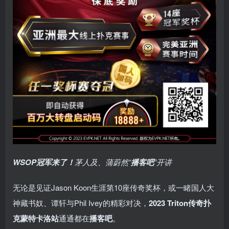
WSOP冠军来了！
茅人及、蒲蔚然“
播客吧
”开讲
无论是见证Jason Koon生涯第10座传奇奖杯，或一睹国人大
神藏书奴、谭轩与Phil Ivey的精彩对决，
2023 Triton传奇扑
克蒙特卡洛站
通通都在
播客吧
。