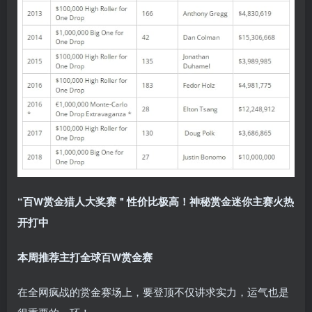
“百W赏金猎人大奖赛＂性价比极高！
神秘赏金迷你主赛火热
开打中
本周推荐主打
全球百W赏金赛
在全网疯战的赏金赛场上，要登顶不仅讲求实力，运气也是