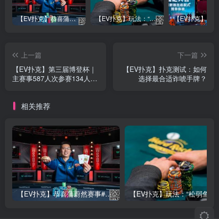
【EV扑克】恭喜蒲蔚然赛事#65夺冠，收获国人2023WSOP第六条金手链，奖金93万刀！
【EV扑克】玩法：“松弱鱼/松凶鱼打法”的基本攻略
上一篇
下一篇
【EV扑克】第三届博登杯｜
【EV扑克】扑克测试：如何
主赛事587人次参赛134人晋
选择最合适诈唬手牌？
级Day2 叶晓辉领跑D组
相关推荐
【EV扑克】恭喜蒲蔚然赛事#65夺冠，收获国人2023WSOP第六条金手链，奖金93万刀！
【EV