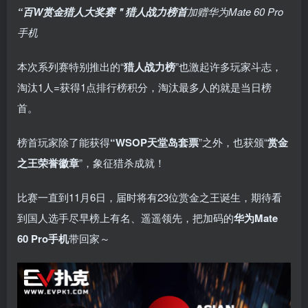
“百W赏金猎人大奖赛＂
猎人战力榜首
加赠华为Mate 60 Pro
手机
本次系列赛特别推出的“
猎人战力榜
”也激起许多玩家斗志，
淘汰1人=获得1点排行榜积分，淘汰最多人的就是当日榜
首。
榜首玩家除了能获得
“WSOP天堂岛套票
”之外，也获颁“
赏金
之王荣誉徽章
”，象征猎杀成就！
比赛一直到11月6日，届时将有23位赏金之王诞生，期待看
到国人选手尽早榜上有名、遥遥领先，把加码的
华为Mate
60 Pro手机
带回家～