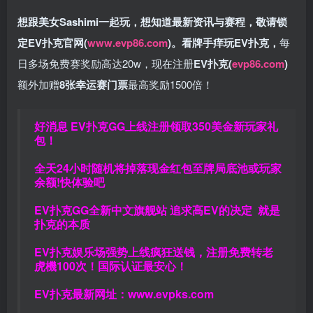
想跟美女Sashimi一起玩，
想知道最新资讯与赛程，
敬请锁
定EV扑克官网(
www.evp86.com
)。
看牌手痒玩EV扑克，
每
日多场免费赛奖励高达20w，现在注册
EV扑克(
evp86.com
)
额外加赠
8张幸运赛门票
最高奖励1500倍！
好消息 EV扑克GG上线注册领取350美金新玩家礼
包！
全天24小时随机将掉落现金红包至牌局底池或玩家
余额!快体验吧
EV扑克GG
全新中文旗舰站
追求高EV
的决定
就是
扑克的本质
EV扑克娱乐场强势上线疯狂送钱，注册免费转老
虎機100次！国际认证最安心！
EV扑克最新网址：
www.evpks.com