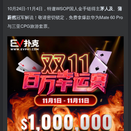
10月24日-11月4日，特邀WSOP国人金手链得主
茅人及
、
蒲
蔚然
冠军解说！敬请密切锁定，免费拿爆款华为Mate 60 Pro
与三亚CPG旅游套票。