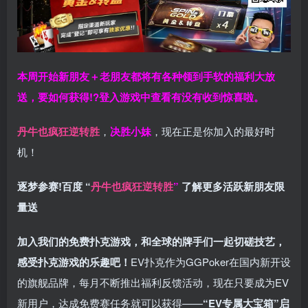
本周开始新朋友＋老朋友都将有各种领到手软的福利大放
送，要如何获得!?登入游戏中查看有没有收到惊喜啦。
丹牛也疯狂逆转胜
，
决胜小妹
，现在正是你加入的最好时
机！
逐梦参赛!百度 “
丹牛也疯狂逆转胜
”
了解更多
活跃新朋友限
量送
加入我们的免费扑克游戏，和全球的牌手们一起切磋技艺，
感受扑克游戏的乐趣吧！
EV扑克作为GGPoker在国内新开设
的旗舰品牌，每月不断推出福利反馈活动，现在只要成为EV
新用户，达成免费赛任务就可以获得——
“EV专属大宝箱”启