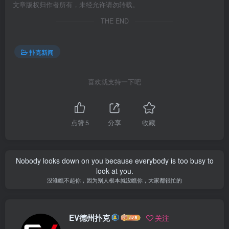
文章版权归作者所有，未经允许请勿转载。
THE END
扑克新闻
喜欢就支持一下吧
点赞
5
分享
收藏
Nobody looks down on you because everybody is too busy to
look at you.
没谁瞧不起你，因为别人根本就没瞧你，大家都很忙的
EV德州扑克
关注