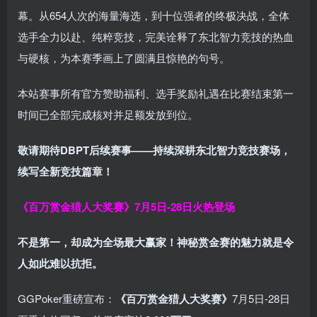
幕。从654人次的海量海选，到十位强者的终极决战，全体
选手全力以赴、纯粹竞技，完美诠释了东北智力竞技的热血
与硬核，为本赛季画上了圆满且惊艳的句号。
本站赛事所有官方赞助福利、选手奖励礼遇在比赛结束第一
时间已全部完成核对并足额发放到位。
敬请期待DBPT后续赛事——持续深耕东北智力竞技赛场，
续写全新竞技篇章！
《百万赏金猎人大奖赛》
7月5日-28日火热登场
不是第一，却成为全场最大赢家！神秘赏金赛的魅力就是令
人如此难以抗拒。
GGPoker重磅宣布：
《百万赏金猎人大奖赛》
7月5日-28日