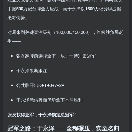
手握
500万
记分牌全力应战，而于永泽以
1600万
记分牌占据
绝对优势。
对局来到关键盲注级别（100,000/150,000），终极胜负局诞
生——
张炎翻牌前选择全下，放手一搏冲击冠军
于永泽果断跟注
公共牌开出K♣T♣J♠7♦2♥
于永泽凭借牌面优势拿下本局胜利
张炎获得亚军，于永泽锁定总冠军！
冠军之路：于永泽——全程碾压，实至名归