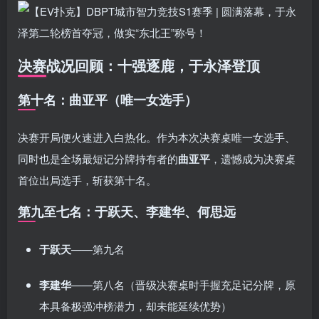
决赛战况回顾：十强逐鹿，于永泽登顶
第十名：曲亚平（唯一女选手）
决赛开局便火速进入白热化。作为本次决赛桌唯一女选手、
同时也是全场最短记分牌持有者的
曲亚平
，遗憾成为决赛桌
首位出局选手，斩获第十名。
第九至七名：于跃天、李建华、何思远
于跃天
——第九名
李建华
——第八名（晋级决赛桌时手握充足记分牌，原
本具备极强冲榜潜力，却未能延续优势）