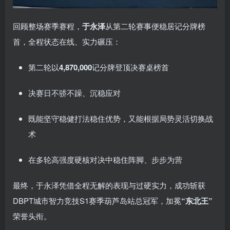
回顾整场赛季赛程，
于永泽
从第二轮赛事便稳居记分牌榜
首，全程状态在线、实力碾压：
第二轮以
4,870,000
记分牌登顶决赛桌榜首
决赛日不骄不躁、沉稳应对
既能坚守稳健打法稳住优势，又能根据局势灵活切换战
术
在多轮高强度硬核对决中稳住阵脚、步步为营
最终，于永泽凭借全程无解的表现与过硬实力，成功斩获
DBPT城市智力竞技S1赛季葫芦岛站总冠军，加冕
“东北王”
荣誉头衔。