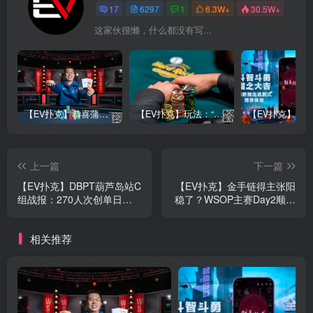
17
6297
1
6.3W+
30.5W+
这家伙很懒，什么都没有写...
【EV扑克】恭喜蒲蔚然赛事#65夺冠，收获国人2023WSOP第六条金手链，奖金93万刀！
【EV扑克】玩法：“松弱鱼/松凶鱼打法”的基本攻略
上一篇
下一篇
【EV扑克】DBPT葫芦岛站C
【EV扑克】金手链得主张阳
组战报：270人次创单日新
稳了？WSOP主赛Day2顺利
高，何先生118万记分牌登
过关，与22位同胞同行！
顶“东北王”
相关推荐