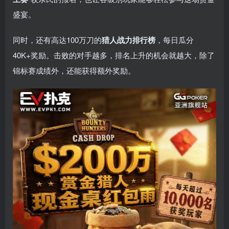
盛宴。
同时，还有高达100万刀的
猎人战力排行榜
，每日瓜分
40K+奖励。击败的对手越多，排名上升的机会就越大，除了
锦标赛成绩外，还能获得额外奖励。