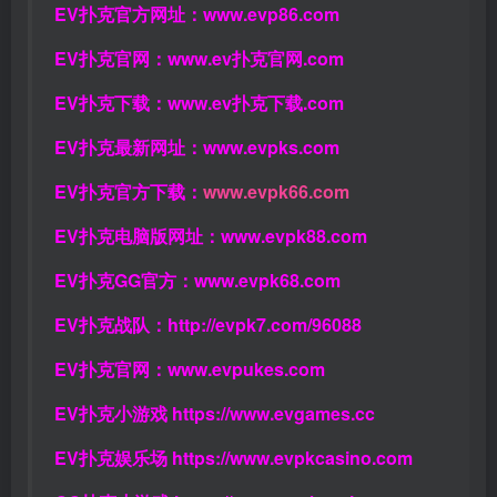
EV扑克官方网址：
www.evp86.com
EV扑克官网：
www.ev扑克官网.com
EV扑克下载：
www.ev扑克下载.com
EV扑克最新网址：
www.evpks.com
EV扑克官方下载：
www.evpk66.com
EV扑克电脑版网址：
www.evpk88.com
EV扑克GG官方：
www.evpk68.com
EV扑克战队：
http://evpk7.com/96088
EV扑克官网：
www.evpukes.com
EV扑克小游戏
https://www.evgames.cc
EV扑克娱乐场
https://www.evpkcasino.com