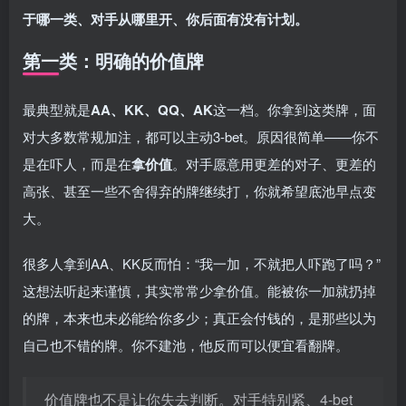
于哪一类、对手从哪里开、你后面有没有计划。
第一类：明确的价值牌
最典型就是
AA、KK、QQ、AK
这一档。你拿到这类牌，面
对大多数常规加注，都可以主动3-bet。原因很简单——你不
是在吓人，而是在
拿价值
。对手愿意用更差的对子、更差的
高张、甚至一些不舍得弃的牌继续打，你就希望底池早点变
大。
很多人拿到AA、KK反而怕：“我一加，不就把人吓跑了吗？”
这想法听起来谨慎，其实常常少拿价值。能被你一加就扔掉
的牌，本来也未必能给你多少；真正会付钱的，是那些以为
自己也不错的牌。你不建池，他反而可以便宜看翻牌。
价值牌也不是让你失去判断。对手特别紧、4-bet