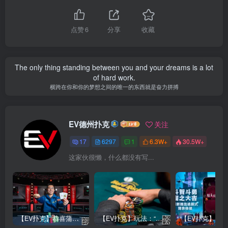
点赞
6
分享
收藏
The only thing standing between you and your dreams is a lot
of hard work.
横跨在你和你的梦想之间的唯一的东西就是奋力拼搏
EV德州扑克
关注
17
6297
1
6.3W+
30.5W+
这家伙很懒，什么都没有写...
【EV扑克】恭喜蒲蔚然赛事#65夺冠，收获国人2023WSOP第六条金手链，奖金93万刀！
【EV扑克】玩法：“松弱鱼/松凶鱼打法”的基本攻略