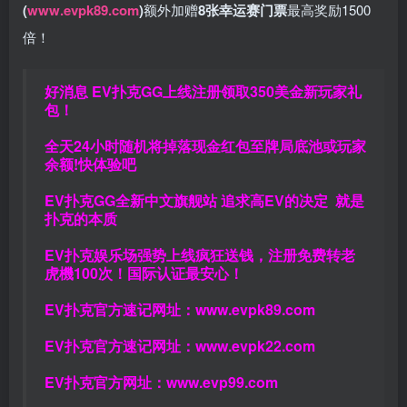
(
www.evpk89.com
)
额外加赠
8张幸运赛门票
最高奖励1500
倍！
好消息 EV扑克GG上线注册领取350美金新玩家礼
包！
全天24小时随机将掉落现金红包至牌局底池或玩家
余额!快体验吧
EV扑克GG
全新中文旗舰站
追求高EV
的决定
就是
扑克的本质
EV扑克娱乐场强势上线疯狂送钱，注册免费转老
虎機100次！国际认证最安心！
EV扑克官方速记网址：
www.evpk89.com
EV扑克官方速记网址：
www.evpk22.com
EV扑克官方网址：
www.evp99.com