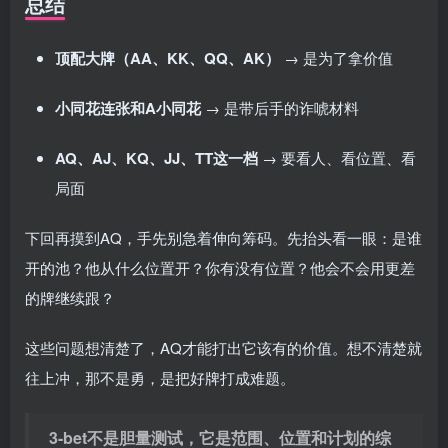
总结
顶配大牌（AA、KK、QQ、AK）
→ 是为了拿价值
小同花连张和A小同花
→ 是带后手的诈唬材料
AQ、AJ、KQ、JJ、TT这一档
→ 要看人、看位置、看
局面
下回再摸到AQ，手先别急着伸向筹码。先抬头看一眼：是谁
开的池？他从什么位置开？你有没有位置？他会不会用更差
的牌继续跟？
这些问题想清楚了，AQ才能打出它该有的价值。想不清楚就
往上冲，那不是勇，是把好牌打成难题。
3-bet不是胆量测试，它是范围、位置和计划的综