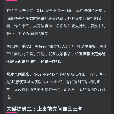
有位置和没位置，3-bet完全不是一回事。你在按钮位再加，
后面整手牌多数时候都能最后说话，翻牌后更容易控制节
奏；你在小盲、大盲位再加，后面常常要先行动，牌没中时
难受，中了边缘牌也难受。
所以同一手AQ，在按钮位面对松人开池，可以更积极；在小
盲位面对前位紧手开池，就要收紧很多。
位置直接决定你这
手牌后面是舒服打，还是一路猜。
尺度也别乱来。
3-bet不是“我气势很足所以多加一点”，也不
是“我想便宜试试所以只加一小点”。有位置时可以相对正
常，无位置时通常要更实在一点，别给对手太舒服的跟注价
格。
关键提醒二：上桌前先问自己三句