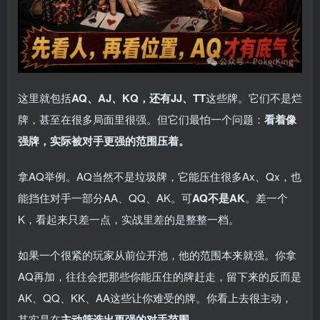
这里就包括
AQ、AJ、KQ，还有JJ、TT
这些牌。它们不是烂
牌，甚至在很多局面里很强。但它们最怕一个问题：
看着像
强牌，实际被对手更强的范围压着。
拿AQ举例。AQ当然不是垃圾牌，它能压住很多Ax、Qx，也
能挡住对手一部分AA、QQ、AK。可
AQ不是AK
。差一个
K，看起来只差一点，实战里差的是整整一档。
如果一个很紧的玩家从前位开池，他的范围本来就强。你拿
AQ再加，往往会把那些你能压住的牌赶走，留下来的反而是
AK、QQ、KK、AA这些让你难受的牌。你看上去很主动，
其实是在
主动筛选出更强的对手范围
。