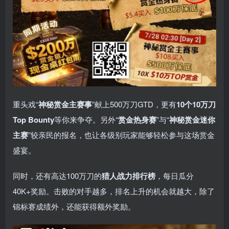
重头戏“
神秘赏金主赛事
”献上500万刀GTD，更有
10
个
10
万刀
Top Bounty
等你来争夺。另外“
赏金热身赛
”与“
神秘赏金迷你
主赛
”较亲民的报名，也让各级别玩家能够轻松参与这场赏金
盛宴。
同时，还有高达100万刀的
猎人战力排行榜
，每日瓜分
40K+奖励。击败的对手越多，排名上升的机会就越大，除了
锦标赛成绩外，还能获得额外奖励。