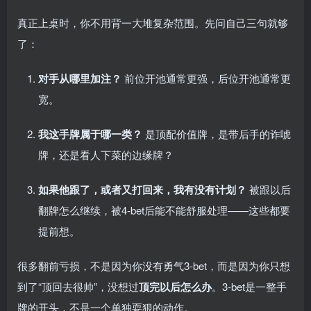
真正上桌时，你不用背一大堆复杂范围。先问自己三句就够
了：
对手从哪里加注？
前位开池通常更强，后位开池通常更
宽。
我这手牌属于哪一类？
是顶配价值牌，是带后手的诈唬
牌，还是看人下菜的边缘牌？
如果他跟了，或者又打回来，我有没有计划？
被跟以后
翻牌怎么继续，被4-bet后能不能舒服处理——这些都要
提前想。
很多翻前亏损，不是因为你没有勇气3-bet，而是因为你只想
到了“顶回去很帅”，没想过
顶完以后怎么办
。3-bet是一整手
牌的开头，不是一个单独耍狠的动作。