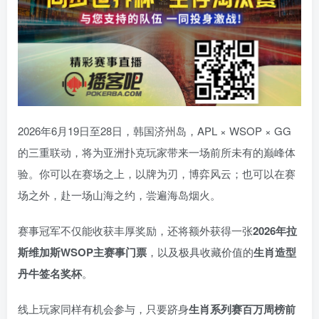
2026年6月19日至28日，韩国济州岛，APL × WSOP × GG
的三重联动，将为亚洲扑克玩家带来一场前所未有的巅峰体
验。
你可以在赛场之上，以牌为刃，博弈风云；也可以在赛
场之外，赴一场山海之约，尝遍海岛烟火。
赛事冠军不仅能收获丰厚奖励，还将额外获得一张
2026
年拉
斯维加斯
WSOP
主赛事门票
，以及极具收藏价值的
生肖造型
丹牛签名奖杯
。
线上玩家同样有机会参与，只要跻身
生肖系列赛百万周榜前