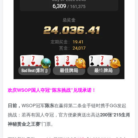
欢庆WSOP国人夺冠
“陈东挑战”兑现承诺！
日前，
WSOP冠军
陈东
在赢得第二条金手链时携手GG发起
挑战：若再有国人夺冠，官方便豪爽送出高达
200
张
“
215
生肖
神秘赏金之王赛
”门票。