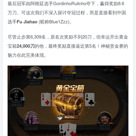
最后冠军由阿根廷选手GordinhoRulinho夺下，赢得奖励8.6
万刀。可这次我们不深入探讨夺冠过程，而是直接看到中国
选手
Fu Jiahao
(昵称Blue1Zzz)。
尽管止步第6,309名，原名次奖励不到20刀，但幸运开出黄金
宝箱
24,000
刀
的他，最终奖励直接逼近第5名！神秘赏金赛的
魅力在此完美体现。