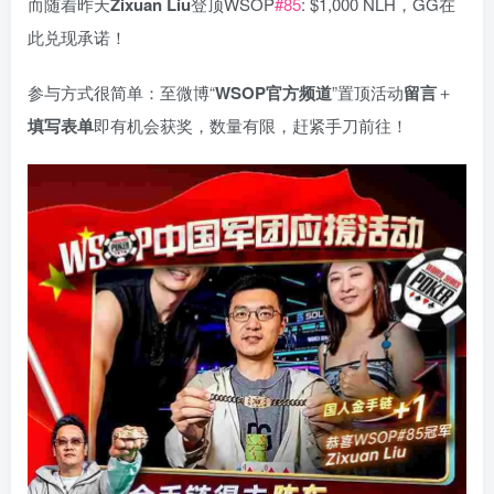
而随着昨天
Zixuan Liu
登顶WSOP
#85
: $1,000 NLH，GG在
此兑现承诺！
参与方式很简单：至微博“
WSOP
官方频道
”置顶活动
留言
＋
填写表单
即有机会获奖，数量有限，赶紧手刀前往！