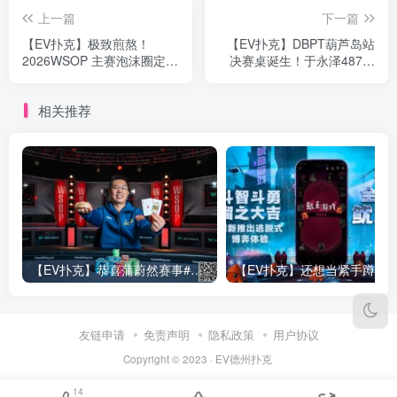
上一篇
下一篇
【EV扑克】极致煎熬！
【EV扑克】DBPT葫芦岛站
2026WSOP 主赛泡沫圈定档
决赛桌诞生！于永泽487万
Day4，经典剧本再度复刻
记分牌领跑，十强争霸一触
即发
相关推荐
【EV扑克】恭喜蒲蔚然赛事#65夺冠，收获国人2023WSOP第六条金手链，奖金93万刀！
友链申请
免责声明
隐私政策
用户协议
Copyright © 2023 ·
EV德州扑克
14