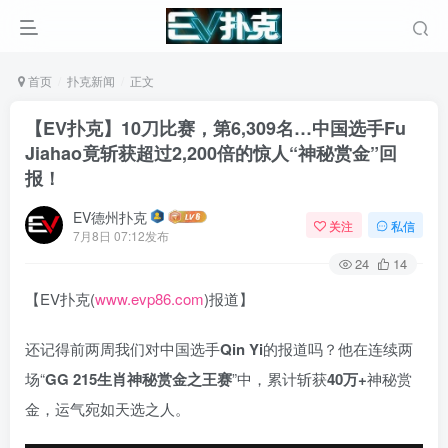
首页
扑克新闻
正文
【EV扑克】10刀比赛，第6,309名…中国选手Fu
Jiahao竟斩获超过2,200倍的惊人“神秘赏金”回
报！
EV德州扑克
关注
私信
7月8日 07:12发布
24
14
【EV扑克(
www.evp86.com
)报道】
还记得前两周我们对中国选手
Qin Yi
的报道吗？他在连续两
场“
GG 215
生肖神秘赏金之王赛
”中，累计斩获
40
万
+
神秘赏
金，运气宛如天选之人。