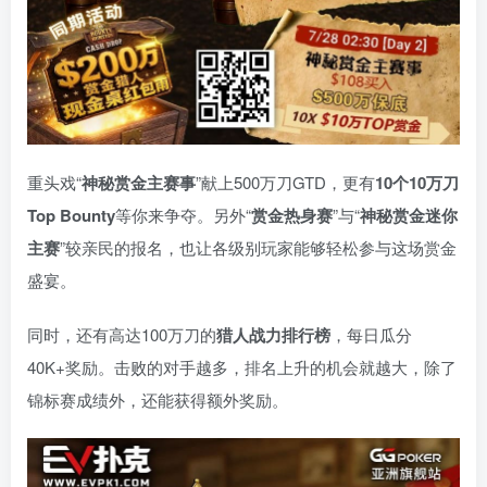
重头戏“
神秘赏金主赛事
”献上500万刀GTD，更有
10
个
10
万刀
Top Bounty
等你来争夺。另外“
赏金热身赛
”与“
神秘赏金迷你
主赛
”较亲民的报名，也让各级别玩家能够轻松参与这场赏金
盛宴。
同时，还有高达100万刀的
猎人战力排行榜
，每日瓜分
40K+奖励。击败的对手越多，排名上升的机会就越大，除了
锦标赛成绩外，还能获得额外奖励。