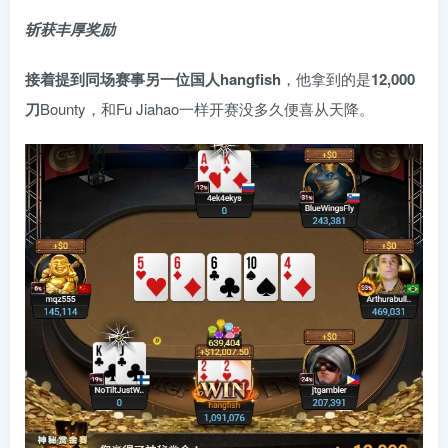
斩获丰厚奖励
接着提到同场赛事另一位国人
hangfish
，他拿到的是
12,000
刀
Bounty，和Fu Jiahao一样开赛没多久便喜从天降。