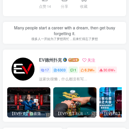
点赞
14
分享
收藏
Many people start a career with a dream, then get busy
forgetting it.
很多人一开始为了梦想而忙，后来忙得忘了梦想
EV德州扑克
关注
17
6303
1
6.3W+
30.6W+
这家伙很懒，什么都没有写...
【EV扑克】恭喜蒲蔚然赛事#65夺冠，收获国人2023WSOP第六条金手链，奖金93万刀！
【EV扑克】玩法：“松弱鱼/松凶鱼打法”的基本攻略