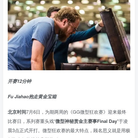
开赛12分钟
Fu Jiahao抱走黄金宝箱
北京时间
7月6日，为期两周的《GG微型狂欢赛》迎来最终
比赛日，系列赛重头戏“
微型神秘赏金主赛事
Final Day
”于凌
晨3点正式开打。微型狂欢赛的最大特点，顾名思义就是用极