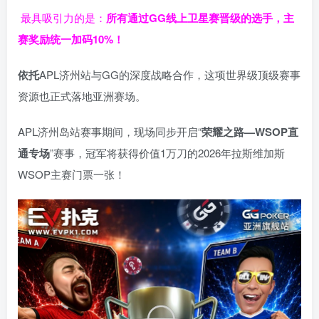
最具吸引力的是：
所有通过
GG
线上卫星赛晋级的选手，主
赛奖励统一加码
10%
！
依托
APL济州站与GG的深度战略合作，这项世界级顶级赛事
资源也正式落地亚洲赛场。
APL济州岛站赛事期间，现场同步开启“
荣耀之路
—WSOP
直
通专场
”赛事，冠军将获得价值1万刀的2026年拉斯维加斯
WSOP主赛门票一张！