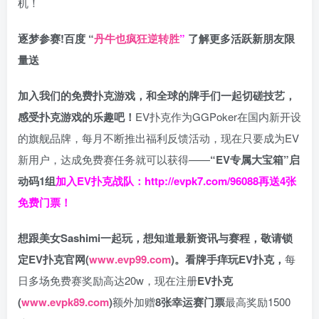
机！
逐梦参赛!百度 “
丹牛也疯狂逆转胜
”
了解更多
活跃新朋友限
量送
加入我们的免费扑克游戏，和全球的牌手们一起切磋技艺，
感受扑克游戏的乐趣吧！
EV扑克作为GGPoker在国内新开设
的旗舰品牌，每月不断推出福利反馈活动，现在只要成为EV
新用户，达成免费赛任务就可以获得——
“EV专属大宝箱”启
动码1组
加入EV扑克战队：
http://evpk7.com/96088
再送4张
免费门票！
想跟美女Sashimi一起玩，
想知道最新资讯与赛程，
敬请锁
定EV扑克官网(
www.evp99.com
)。
看牌手痒玩EV扑克，
每
日多场免费赛奖励高达20w，现在注册
EV扑克
(
www.evpk89.com
)
额外加赠
8张幸运赛门票
最高奖励1500