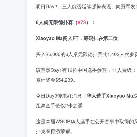
明日Day2，三人能否延续强势表现、向冠军
6
人桌无限德扑赛（
#73
）：
Xiaoyao Ma
闯入
FT
，筹码排在第二位
买入$5,000的6人桌无限德扑赛共1,402人次参赛，
该赛事Day1有12位中国选手参赛，11人晋级
累计奖金$54,239。
今日Day3传来好消息：
华人选手
Xiaoyao Ma
距离金手链仅2步之遥！
这是本届WSOP华人选手在公开赛事中取得的又一
扑克圈再添荣耀。