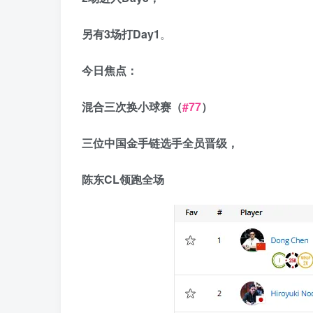
另有
3
场
打
Day1
。
今日焦点：
混合三次换小球赛（
#77
）
三位中国金手链选手全员晋级，
陈东
CL
领跑全场