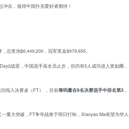
发起冲击，值得中国扑克爱好者期待！
总奖池$6,449,200，冠军奖金$979,655。
；Day2战罢，中国选手虽全员止步，但仍有5人成功进入奖励圈，
成功闯入决赛桌（FT） ，目前
筹码量在
9
名决赛选手中排名第
3
，
重大突破，FT争夺战将于明日打响，Xiaoyao Ma有望为华人