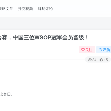
策略文章
扑克视频
牌局评论
合赛，中国三位WSOP冠军全员晋级！
关注
私信
34
15
个比赛日。
。