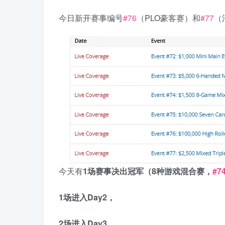
今日新开赛事编号
#76
（PLO豪客赛）和
#77
（
今天有
1
场赛事决出冠军（
8
种游戏混合赛，
#7
1
场进入
Day2
，
2
场进入
Day3
，