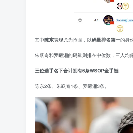
其中
陈东
表现尤为抢眼，以
码量排名第一
的身
朱跃奇和罗曦湘的码量则排在中位数，三人均保
三位选手名下合计拥有
6
条
WSOP
金手链
。
陈东2条、朱跃奇1条、罗曦湘3条。