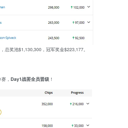
奖池$1,130,300，冠军奖金$223,177。
参赛，
Day1
战罢全员晋级
！