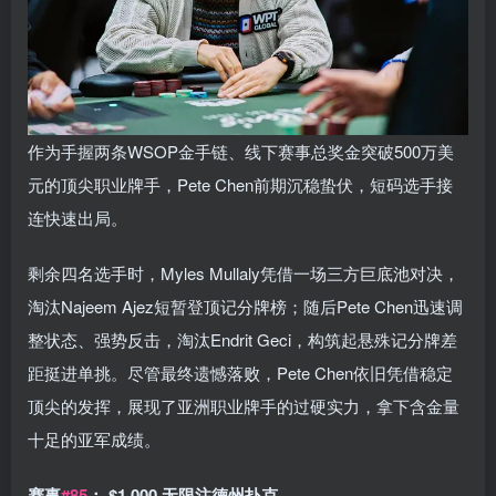
作为手握两条WSOP金手链、线下赛事总奖金突破500万美
元的顶尖职业牌手，
Pete Chen前期沉稳蛰伏，短码选手接
连快速出局。
剩余四名选手时，Myles Mullaly凭借一场三方巨底池对决，
淘汰Najeem Ajez短暂登顶记分牌榜；随后Pete Chen迅速调
整状态、强势反击，淘汰Endrit Geci，构筑起悬殊记分牌差
距挺进单挑。尽管最终遗憾落败，Pete Chen依旧凭借稳定
顶尖的发挥，展现了亚洲职业牌手的过硬实力，拿下含金量
十足的亚军成绩。
赛事
#85
：
$1,000 无限注德州扑克