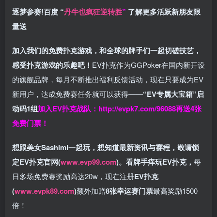
逐梦参赛!百度 “
丹牛也疯狂逆转胜
”
了解更多
活跃新朋友限
量送
加入我们的免费扑克游戏，和全球的牌手们一起切磋技艺，
感受扑克游戏的乐趣吧！
EV扑克作为GGPoker在国内新开设
的旗舰品牌，每月不断推出福利反馈活动，现在只要成为EV
新用户，达成免费赛任务就可以获得——
“EV专属大宝箱”启
动码1组
加入EV扑克战队：
http://evpk7.com/96088
再送4张
免费门票！
想跟美女Sashimi一起玩，
想知道最新资讯与赛程，
敬请锁
定EV扑克官网(
www.evp99.com
)。
看牌手痒玩EV扑克，
每
日多场免费赛奖励高达20w，现在注册
EV扑克
(
www.evpk89.com
)
额外加赠
8张幸运赛门票
最高奖励1500
倍！