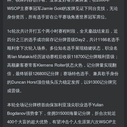
WSOP主赛事冠军Jamie Gold的发牌见证下同台竞技，无论
身份资历，所有选手皆在公平赛场角逐世界冠军席位。
1c轮次共计开打五个两小时赛程时段，全天鏖战结束后，近
四分之三的选手成功留存记分牌晋级Day2，共计1166名选手
顺利拿下次轮入场券。多位知名选手展现稳健状态，职业名
将Ian Matakis经历波动赛程后收获118700记分牌顺利晋级；
高额豪客赛常客Klemens Roiter状态火热，记分牌量实现翻
倍，最终斩获126800记分牌；赛场特色选手、兼具歌手身份
的Duncan Horst顶住镜头压力稳定发挥，以91300记分牌完
成晋级。
本轮全场记分牌榜首由保加利亚顶尖职业选手Yulian
Bogdanov强势拿下，坐拥315000海量记分牌，折合次轮近
400个大盲的超大优势，有望冲击个人生涯第六次WSOP主