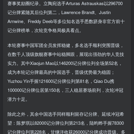
赛事奖励圈纪录。立陶宛选手Arturas Astrauskas以296700
记分牌紧随其后位列第二，Lawrence Brandt、Justin
Arnwine、Freddy Deeb等多位知名选手悉数跻身非官方前十
记分牌榜单，次轮竞争格局极具看点。
本轮赛事中国军团全员发挥稳健，多名选手顺利突围晋级，
在数千人顶级旗舰赛事中站稳脚跟，展现出强劲的华人竞技
实力。其中Xiaojun Mao以146200记分牌位列全场第52名，
成为本轮记分牌最高的中国选手，晋级优势最为稳固；
Yuzhou Yin手握121600记分牌位列第81名，Qiao Du携
100000记分牌位居第150名，三人稳居赛场前列，次轮冲冠
潜力十足。
除此之外，其余中国选手同样顺利留存记分牌、延续冲冠希
望：陈梦琪以82000记分牌位列第213名，陆昀晔手握78300
记分牌位列第228名，甘继洋收获26000记分牌成功晋级。多