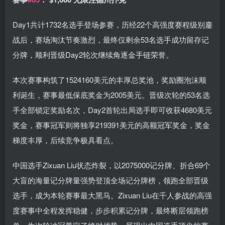
Day1共计1732名选手登场参赛，历经22个高强度赛程级别鏖
战后，赛场淘汰节奏激烈，最终仅剩余53名选手成功留存记
分牌，顺利晋级Day2轮次继续角逐金手链荣誉。
本次赛事构筑了1524160美元的丰厚总奖池，奖励圈泡沫顺
利诞生，赛事最低保底奖金为2005美元。晋级次轮的53名选
手全部锁定奖励名次，Day2首轮出局选手即可收获4680美元
奖金，赛事冠军则将独享219391美元的高额冠军奖金，奖金
梯度丰厚，后续竞争极具看点。
中国选手Zixuan Liu状态炸裂，以2075000记分牌、折合69个
大盲的海量记分牌量强势登顶全场记分牌榜，领跑全部晋级
选手，成为本轮赛事最大黑马。Zixuan Liu在千人参战的高强
度赛事中全程发挥稳健，步步积累记分牌，最终断层领跑榜