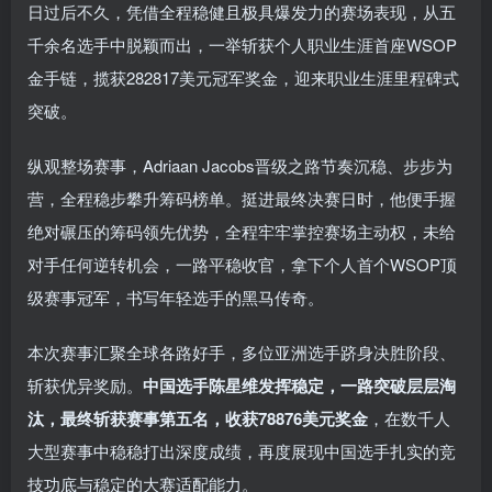
日过后不久，凭借全程稳健且极具爆发力的赛场表现，从五
千余名选手中脱颖而出，一举斩获个人职业生涯首座WSOP
金手链，揽获282817美元冠军奖金，迎来职业生涯里程碑式
突破。
纵观整场赛事，Adriaan Jacobs晋级之路节奏沉稳、步步为
营，全程稳步攀升筹码榜单。挺进最终决赛日时，他便手握
绝对碾压的筹码领先优势，全程牢牢掌控赛场主动权，未给
对手任何逆转机会，一路平稳收官，拿下个人首个WSOP顶
级赛事冠军，书写年轻选手的黑马传奇。
本次赛事汇聚全球各路好手，多位亚洲选手跻身决胜阶段、
斩获优异奖励。
中国选手陈星维发挥稳定，一路突破层层淘
汰，最终斩获赛事第五名，收获78876美元奖金
，在数千人
大型赛事中稳稳打出深度成绩，再度展现中国选手扎实的竞
技功底与稳定的大赛适配能力。