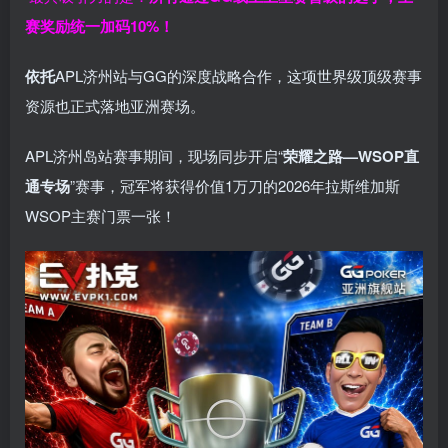
赛奖励统一加码
10%
！
依托
APL济州站与GG的深度战略合作，这项世界级顶级赛事
资源也正式落地亚洲赛场。
APL济州岛站赛事期间，现场同步开启“
荣耀之路
—WSOP
直
通专场
”赛事，冠军将获得价值1万刀的2026年拉斯维加斯
WSOP主赛门票一张！