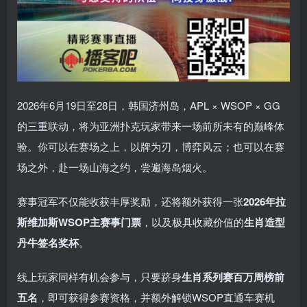
2026年6月19日至28日，韩国济州岛，APL × WSOP × GG
的三重联动，将为亚洲扑克玩家带来一场前所未有的巅峰体
验。
你可以在赛场之上，以牌为刃，博弈风云；也可以在赛
场之外，赴一场山海之约，尝遍海岛烟火。
赛事冠军不仅能收获丰厚奖励，还将额外获得一张
2026
年拉
斯维加斯
WSOP
主赛事门票
，以及极具收藏价值的
生肖造型
丹牛签名奖杯
。
线上玩家同样有机会参与，只要跻身
生肖系列赛百万周榜前
五名
，即可获得参赛资格，并额外解锁WSOP直通车赛机