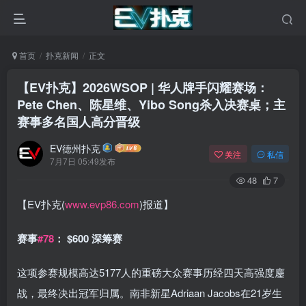
首页
扑克新闻
正文
【EV扑克】2026WSOP | 华人牌手闪耀赛场：
Pete Chen、陈星维、Yibo Song杀入决赛桌；主
赛事多名国人高分晋级
EV德州扑克
关注
私信
7月7日 05:49发布
48
7
【EV扑克(
www.evp86.com
)报道】
赛事
#78
：
$600 深筹赛
这项参赛规模高达5177人的重磅大众赛事历经四天高强度鏖
战，最终决出冠军归属。南非新星Adriaan Jacobs在21岁生