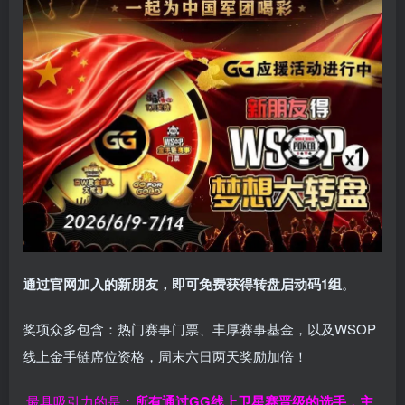
通过官网加入的新朋友，即可免费获得转盘启动码
1
组
。
奖项众多包含：热门赛事门票、丰厚赛事基金，以及WSOP
线上金手链席位资格，
周末六日两天奖励加倍！
最具吸引力的是：
所有通过
GG
线上卫星赛晋级的选手，主