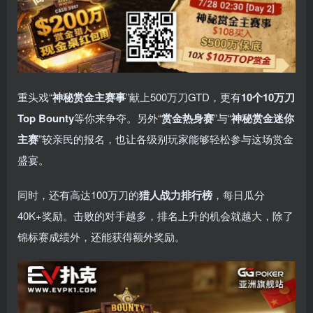
重头戏“
神秘赏金主赛事
”献上500万刀GTD，更有
10
个
10
万刀
Top Bounty
等你来争夺。另外“
赏金热身赛
”与“
神秘赏金迷你
主赛
”较亲民的报名，也让各级别玩家能够轻松参与这场赏金
盛宴。
同时，还有高达100万刀的
猎人战力排行榜
，每日瓜分
40K+奖励。击败的对手越多，排名上升的机会就越大，除了
锦标赛成绩外，还能获得额外奖励。