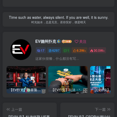
Time such as water, always silent. If you are well, it is sunny.
时光如水，总是无言。若你安好，便是晴天
EV德州扑克
关注
17
6297
1
6.3W+
30.5W+
这家伙很懒，什么都没有写...
【EV扑克】恭喜蒲蔚然赛事#65夺冠，收获国人2023WSOP第六条金手链，奖金93万刀！
【EV扑克】玩法：“松弱鱼/松凶鱼打法”的基本攻略
上一篇
下一篇
【EV扑克】红龙杯PLUS夏
【EV扑克】CSOPⅢ潮汕站