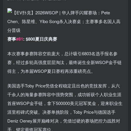
赛事
#81
:
$
800夏日庆典赛
本次赛事参赛阵容空前庞大，总计吸引6803名选手报名参
赛，经过多轮高强度层层淘汰，最终诞生全新WSOP金手链
得主，为本届WSOP夏日赛程再添重磅亮点。
美国选手Toby Price凭借全程稳定且出色的竞技发挥，从六
千余人的海量参赛阵容中强势突围，成功斩获个人职业生涯
首座WSOP金手链，拿下500000美元冠军奖金，迎来职业生
涯里程碑式突破。决赛单挑阶段，Toby Price与德国选手
Deniz Oeney展开巅峰对决，凭借过硬的赛场把控力战胜对
手，锁定最终冠军席位。