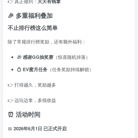
👉 真正做到：
天天有钱拿
🎉 多重福利叠加
不止排行榜这么简单
除了常规排行榜奖励，还有额外福利：
🎁
感谢GG抽奖赛
（惊喜随机掉落）
💍
EV蜜月任务
（任务奖励持续解锁）
👉 打得越久，奖励越多
👉 边玩边拿，多线收益
⏰ 活动时间
📅
2026年6月1日 已正式开启