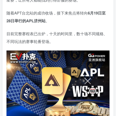
随着APT台北站的成功收场，接下来焦点将转向
6
月
19
日至
28
日举行的
APL
济州站
。
目前完整赛程表已出炉，十天的时间里，数十场不同规格、
不同玩法的赛事轮番登场。