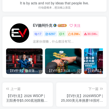
It is by acts and not by ideas that people live.
行动是根本，想法锦上添花
EV德州扑克
关注
17
6297
1
6.3W+
30.5W+
这家伙很懒，什么都没有写...
【EV扑克】恭喜蒲蔚然赛事#65夺冠，收获国人2023WSOP第六条金手链，奖金93万刀！
【EV扑克】玩法：“松弱鱼/松凶鱼打法”的基本攻略
上一篇
下一篇
【EV扑克】2026 WSOP |
【EV扑克】2026WSOP |
王阳勇夺$5,000底池限额奥
25,000美元单挑赛16强对阵
马哈冠军，拿下首条金手链
出炉——中国选手丁彪迎