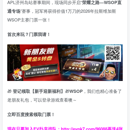
APL济州岛站赛事期间，现场同步开启“
荣耀之路
—WSOP
直
通专场
”赛事，冠军将获得价值1万刀的2026年拉斯维加斯
WSOP主赛门票一张！
首次来玩？门票我请！
🎁
登记领取【新手迎新福利】
🎁
WSOP
，我们也精心准备了
老朋友礼包，可以登录游戏查看噢～
立即百度搜索领取门票！
现在只要加入EV扑克战队：
http://evpk7.com/96088
再送4张