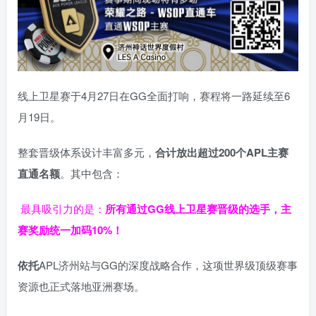
线上卫星赛于4月27日在GG全面打响，赛程将一路延续至6
月19日。
整套晋级体系设计丰富多元，
合计放出
超过200个
APL主赛
直通名额
。其中包含：
最具吸引力的是：
所有通过
GG
线上卫星赛晋级的选手，主
赛奖励统一加码
10%
！
依托
APL济州站与GG的深度战略合作，这项世界级顶级赛事
资源也正式落地亚洲赛场。