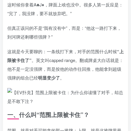
这时候你拿着A♣J♦，牌面上啥也没中。很多人第一反应是：
“完了，我没牌，要不就放弃吧。”
但真正该问的不是“我有没有中”，而是：“他这一路打下来，
到河牌还剩哪些强牌？”
这就是今天要聊的：一条线打下来，对手的范围什么时候
“上
限被卡住了”
。英文叫capped range。翻成牌桌大白话就是：
他不是一定没强牌，而是按他的动作往回推，他能拿到超级
强牌的组合已经
明显变少了
。
一、什么叫“范围上限被卡住”？
范围，就是对手可能拿的那一堆牌；上限，就是这堆牌里最