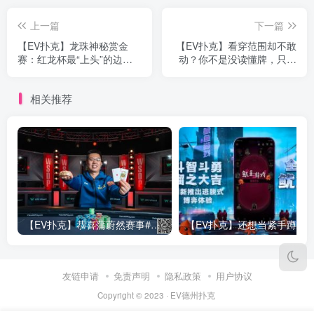
上一篇
下一篇
【EV扑克】龙珠神秘赏金
【EV扑克】看穿范围却不敢
赛：红龙杯最“上头”的边
动？你不是没读懂牌，只是
赛，15亿韩元头奖等你来砸
被恐惧按住了手
相关推荐
【EV扑克】恭喜蒲蔚然赛事#65夺冠，收获国人2023WSOP第六条金手链，奖金93万刀！
友链申请
免责声明
隐私政策
用户协议
Copyright © 2023 ·
EV德州扑克