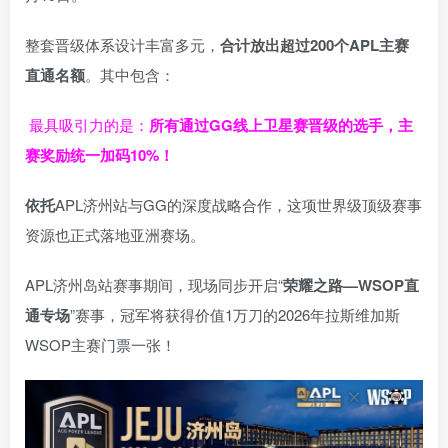
整套晋级体系设计丰富多元，
合计放出
超过200个
APL主赛
直通名额
。其中包含：
最具吸引力的是：
所有通过
GG
线上卫星赛晋级的选手，主
赛奖励统一加码
10%
！
依托
APL济州站与GG的深度战略合作，这项世界级顶级赛事
资源也正式落地亚洲赛场。
APL济州岛站赛事期间，现场同步开启“
荣耀之路
—WSOP
直
通专场
”赛事，冠军将获得价值1万刀的2026年拉斯维加斯
WSOP主赛门票一张！