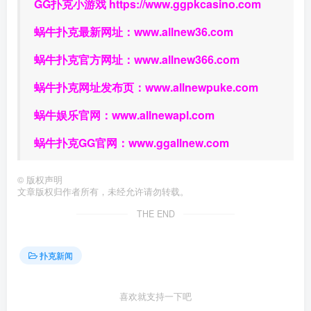
GG扑克小游戏
https://www.ggpkcasino.com
蜗牛扑克最新网址：
www.allnew36.com
蜗牛扑克官方网址：
www.allnew366.com
蜗牛扑克网址发布页：
www.allnewpuke.com
蜗牛娱乐官网：
www.allnewapl.com
蜗牛扑克GG官网：
www.ggallnew.com
©
版权声明
文章版权归作者所有，未经允许请勿转载。
THE END
扑克新闻
喜欢就支持一下吧