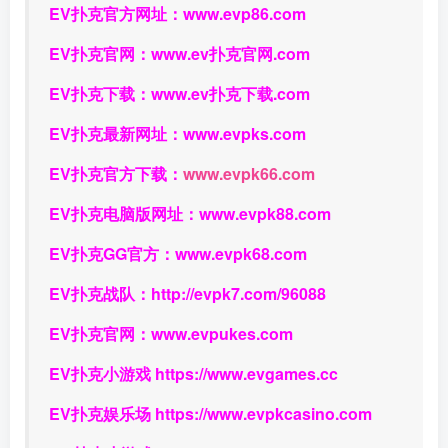
EV扑克官方网址：
www.evp86.com
EV扑克官网：
www.ev扑克官网.com
EV扑克下载：
www.ev扑克下载.com
EV扑克最新网址：
www.evpks.com
EV扑克官方下载：
www.evpk66.com
EV扑克电脑版网址：
www.evpk88.com
EV扑克GG官方：
www.evpk68.com
EV扑克战队：
http://evpk7.com/96088
EV扑克官网：
www.evpukes.com
EV扑克小游戏
https://www.evgames.cc
EV扑克娱乐场
https://www.evpkcasino.com