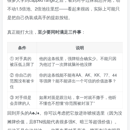
不动1.5倍池、2倍池往里怼——看起来很凶，实际上可能只
是把自己伪装成高手的提款按钮。
真正能打大注，
至少要同时满足三件事
：
条件
说明
① 对手真的
他的这条线里，强牌组合确实少。不能只因
被压低上限了
为他过了一次牌就脑补他没牌
② 你自己的
你的这条线能不能有AA、AK、KK、77、44
范围没有被卡
等强牌？能不能讲出一个可信的价值故事？
住
③ 对手得是
如果对面是跟注站，拿一对就不撒手，他听
会弃牌的人
不懂也不想懂“你范围被封顶了”
回到开头的A♣J♦。你可以考虑把它放进诈唬候选里（因为没
摊牌价值，且BTN线能代表很多强K、暗三等超强价值）。