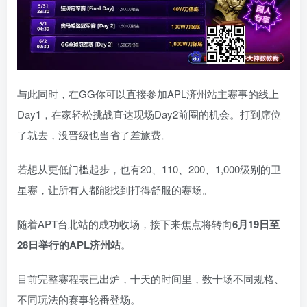
与此同时，在GG你可以直接参加APL济州站主赛事的线上
Day1，在家轻松挑战直达现场Day2前圈的机会。打到席位
了就去，没晋级也当省了差旅费。
若想从更低门槛起步，也有20、110、200、1,000级别的卫
星赛，让所有人都能找到打得舒服的赛场。
随着APT台北站的成功收场，接下来焦点将转向
6
月
19
日至
28
日举行的
APL
济州站
。
目前完整赛程表已出炉，十天的时间里，数十场不同规格、
不同玩法的赛事轮番登场。