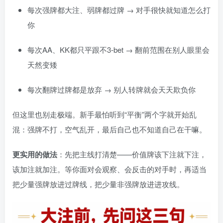
每次强牌都大注、弱牌都过牌 → 对手很快就知道怎么打
你
每次AA、KK都只平跟不3-bet → 翻前范围在别人眼里会
天然变矮
每次翻牌过牌都是放弃 → 别人转牌就会天天欺负你
但这里也别走极端。新手最怕听到“平衡”两个字就开始乱
混：强牌不打，空气乱开，最后自己也不知道自己在干嘛。
更实用的做法
：先把主线打清楚——价值牌该下注就下注，
该加注就加注。等你面对会观察、会反击的对手时，再适当
把少量强牌放进过牌线，把少量非强牌放进进攻线。