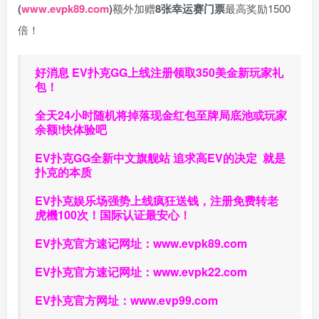
(
www.evpk89.com
)
额外加赠
8张幸运赛门票
最高奖励1500
倍！
好消息 EV扑克GG上线注册领取350美金新玩家礼
包！
全天24小时随机将掉落现金红包至牌局底池或玩家
余额!快体验吧
EV扑克GG
全新中文旗舰站
追求高EV
的决定
就是
扑克的本质
EV扑克娱乐场强势上线疯狂送钱，注册免费转老
虎機100次！国际认证最安心！
EV扑克官方速记网址：
www.evpk89.com
EV扑克官方速记网址：
www.evpk22.com
EV扑克官方网址：
www.evp99.com