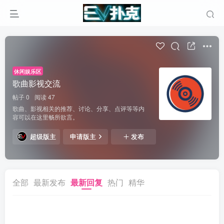
休闲娱乐区
歌曲影视交流
帖子 0
阅读 47
歌曲、影视相关的推荐、讨论、分享、点评等等内
容可以在这里畅所欲言。
超级版主
申请版主
发布
全部
最新发布
最新回复
热门
精华