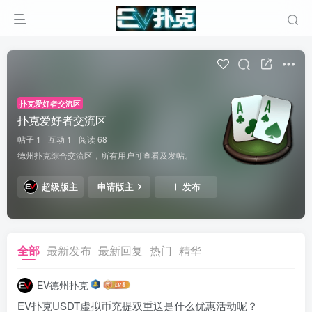
扑克爱好者交流区
扑克爱好者交流区
帖子 1
互动 1
阅读 68
德州扑克综合交流区，所有用户可查看及发帖。
超级版主
申请版主
发布
全部
最新发布
最新回复
热门
精华
EV德州扑克
EV扑克USDT虚拟币充提双重送是什么优惠活动呢？