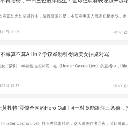
人不再陪榜，一日三位冠军诞生！全球狂欢赛表现越来越
为期一个月的全球狂欢赛正如火如荼进行中，值得骄傲的是，本届赛事国人
12日 20:06
47
不喊算不算All in？争议举动引得两美女拍桌对骂
大型社S现场！两个美女打牌到一半突然拍桌对骂！在
22日 19:37
69
坛莫扎特”震惊全网的Hero Call！4一对竟能跟注三条街，
北京时间4月13日的《Hustler Casino Live》扑克秀非常精彩，这天是创作者之夜，节目邀请来众多火红的油管与Tik Tok博主一