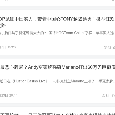
SOP见证中国实力，带着中国心TONY越战越勇！微型狂欢
之路
一身中国红飒爽登场，胸口与手臂还绣着大大的“中国”和“GGTeam China”
7日 15:26
42
最恶心牌局？Andy冤家牌强碰Mariano打出60万刀巨额
华人常规桌大神Andy近日在《Hustler Casino Live》，与扑克博主Mariano上演了一手冤家牌碰撞，被喻为“2
23日 20:14
84