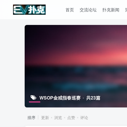
首页
交流论坛
扑克新闻
WSOP金戒指春巡赛
共23篇
排序
更新
浏览
点赞
评论