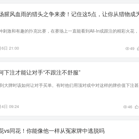
场腥风血雨的猎头之争来袭！记住这5点，让你从猎物成
赏金猎人锦标赛
6日 21:00
49
何下注才能让对手“不跟注不舒服”
经常有玩家会
4日 09:24
46
花vs同花！你能像他一样从冤家牌中逃脱吗