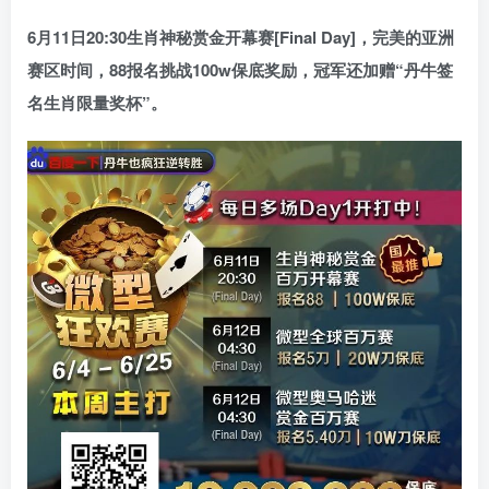
6月11日20:30
生肖神秘赏金开幕赛
[Final Day]，完美的亚洲
赛区时间，88报名挑战
100w
保底奖励，冠军还加赠“
丹牛签
名生肖限量奖杯
”。