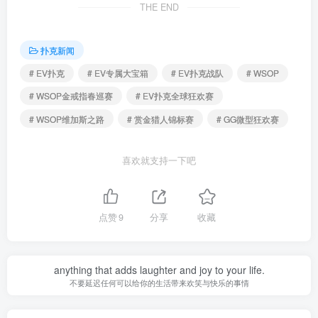
THE END
扑克新闻
# EV扑克
# EV专属大宝箱
# EV扑克战队
# WSOP
# WSOP金戒指春巡赛
# EV扑克全球狂欢赛
# WSOP维加斯之路
# 赏金猎人锦标赛
# GG微型狂欢赛
喜欢就支持一下吧
点赞
9
分享
收藏
anything that adds laughter and joy to your life.
不要延迟任何可以给你的生活带来欢笑与快乐的事情