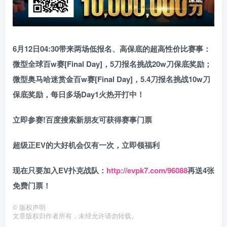
6月12日04:30带来两场低报名、高保底的超高性价比赛事：
微型全球百w赛
[Final Day]，5刀报名挑战
20w刀
保底奖励；
微型奥马哈迷赏金百w赛
[Final Day]，5.4刀报名挑战
10w刀
保底奖励，每日多场Day1火热开打中！
立即参赛!百度搜索
新朋友可获得赛事门票
超级正EV的大好机会仅有一次，立即领福利
现在只要加入EV扑克战队：
http://evpk7.com/96088
再送4张
免费门票！
©
版权声明
文章版权归作者所有，未经允许请勿转载。