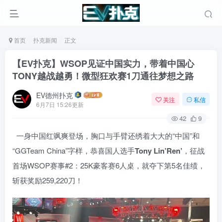
首页
扑克新闻
正文
【EV扑克】WSOP见证中国实力，带着中国心
TONY越战越勇！微型狂欢赛1刀通往梦想之路
EV德州扑克
关注
私信
6月7日 15:26更新
42
9
一身中国红飒爽登场，胸口与手臂还绣着大大的“中国”和
“GGTeam China”字样，恭喜国人选手
Tony Lin’Ren’
，征战
首场WSOP赛事#2：25K豪客赛6人桌，就夺下第5名佳绩，
斩获奖励259,220刀！