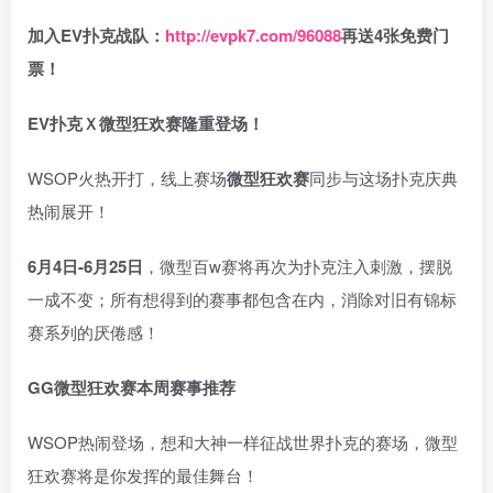
加入EV扑克战队：
http://evpk7.com/96088
再送4张免费门
票！
EV扑克Ｘ
微型狂欢赛
隆重登场！
WSOP火热开打，线上赛场
微型狂欢赛
同步与这场扑克庆典
热闹展开！
6月4日-6月25日
，微型百w赛将再次为扑克注入刺激，摆脱
一成不变；所有想得到的赛事都包含在内，消除对旧有锦标
赛系列的厌倦感！
GG微型狂欢赛
本周赛事推荐
WSOP热闹登场，想和大神一样征战世界扑克的赛场，微型
狂欢赛将是你发挥的最佳舞台！