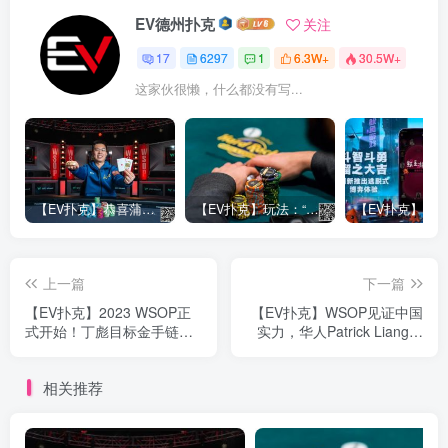
EV德州扑克
关注
17
6297
1
6.3W+
30.5W+
这家伙很懒，什么都没有写...
【EV扑克】恭喜蒲蔚然赛事#65夺冠，收获国人2023WSOP第六条金手链，奖金93万刀！
【EV扑克】玩法：“松弱鱼/松凶鱼打法”的基本攻略
上一篇
下一篇
【EV扑克】2023 WSOP正
【EV扑克】WSOP见证中国
式开始！丁彪目标金手链，
实力，华人Patrick Liang抽
国人Tony晋级豪客赛Day2！
中神秘赏金赛百w头奖！微
型赛1刀通往梦想之路
相关推荐