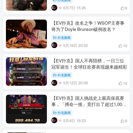
6月7日 15:26
9
【EV扑克】改名之争！WSOP主赛事
将为了Doyle Brunson破例改名？
扑克新闻
5月19日 20:52
10
【EV扑克】国人不再陪榜，一日三位
冠军诞生！全球狂欢赛表现越来越精彩
扑克新闻
5月12日 20:06
14
【EV扑克】国人挑战史上最高保底赛
事，「搏命一推」竟打出了超过1,000
倍的极限价值！
扑克新闻
5月4日 19:23
9