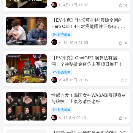
4月21日 15:37
14
【EV扑克】“棋坛莫扎特”震惊全网的
Hero Call！4一对竟能跟注三条街，打
出极限价值
扑克新闻
4月19日 21:09
10
【EV扑克】ChatGPT 演算法有漏
洞！？神秘赏金迷你主赛18日展开！
扑克新闻
4月15日 21:06
7
性感连发！岛国女神WASABI展现身材
与牌技，上桌秒清空老板
扑克新闻
4月8日 09:19
12
【重磅上线】一场腥风血雨的猎头之争