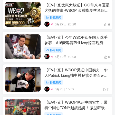
【EV扑克优惠大放送】GG带来今夏最
火热的赛事-WSOP 金戒指夏季巡回
赛，18颗金戒指，1亿美金保底奖励
扑克新闻
6月27日 20:20
6
【EV扑克】今年WSOP众多国人选手
参赛，#16豪客赛Phil Ivey惊喜现身！
微型赛强势开跑
扑克新闻
6月12日 19:03
6
【EV扑克】WSOP见证中国实力，华
人Patrick Liang抽中神秘赏金赛百w头
奖！微型赛1刀通往梦想之路
扑克新闻
6月7日 15:39
11
【EV扑克】WSOP见证中国实力，带
着中国心TONY越战越勇！微型狂欢赛
1刀通往梦想之路
扑克新闻