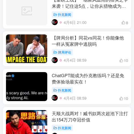
来袭！记住这5点，让你从猎物成为猎
手
扑克新闻
4月6日 21:00
8
【牌局分析】同花vs同花！你能像他
一样从冤家牌中逃脱吗
牌局评论
4月4日 08:59
10
ChatGPT能成为扑克教练吗？还是免
费体验场最实在！
扑克新闻
4月4日 08:59
10
天顺大战两对！臧书奴两次超池下注打
出154万刀夺冠价值
扑克新闻