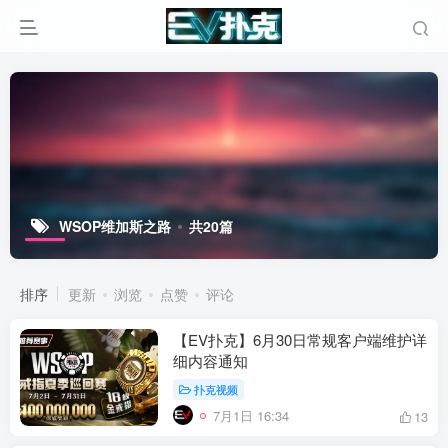
WSOP维加斯之路
共20篇
排序
更新
浏览
点赞
评论
【EV扑克】6月30日常规客户端维护详
细内容通知
扑克视频
7月1日 16:34
13