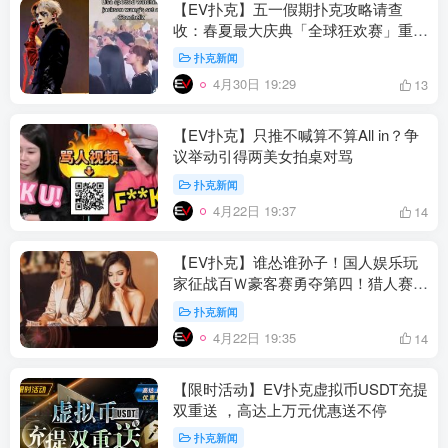
【EV扑克】五一假期扑克攻略请查
收：春夏最大庆典「全球狂欢赛」重磅
登场！
扑克新闻
4月30日 19:29
13
【EV扑克】只推不喊算不算All in？争
议举动引得两美女拍桌对骂
扑克新闻
4月22日 19:37
14
【EV扑克】谁怂谁孙子！国人娱乐玩
家征战百Ｗ豪客赛勇夺第四！猎人赛
JP大奖势不可挡
扑克新闻
4月22日 19:35
14
【限时活动】EV扑克虚拟币USDT充提
双重送 ，高达上万元优惠送不停
扑克新闻