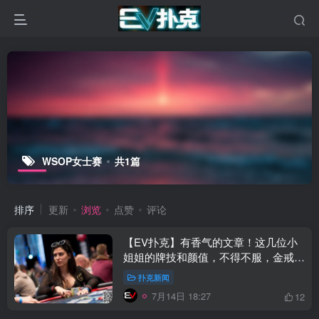
WSOP女士赛
共1篇
排序
更新
浏览
点赞
评论
【EV扑克】有香气的文章！这几位小
姐姐的牌技和颜值，不得不服，金戒指
百Ｗ迷你主赛重磅登场
扑克新闻
7月14日 18:27
12