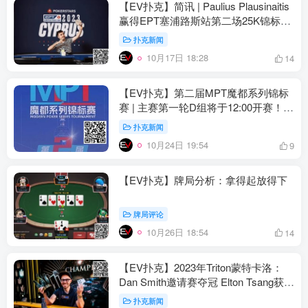
【EV扑克】简讯 | Paulius Plausinaitis
赢得EPT塞浦路斯站第二场25K锦标赛
冠军
扑克新闻
10月17日 18:28
14
【EV扑克】第二届MPT魔都系列锦标
赛 | 主赛第一轮D组将于12:00开赛！主
赛第二轮将于18:00开赛！
扑克新闻
10月24日 19:54
9
【EV扑克】牌局分析：拿得起放得下
牌局评论
10月26日 18:54
14
【EV扑克】2023年Triton蒙特卡洛：
Dan Smith邀请赛夺冠 Elton Tsang获季
军Danny Tang获第6名
扑克新闻