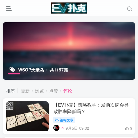
WSOP天堂岛
共1157篇
排序
更新
浏览
点赞
评论
【EV扑克】策略教学：发两次牌会导
致胜率降低吗？
策略文章
9月5日 09:32
9