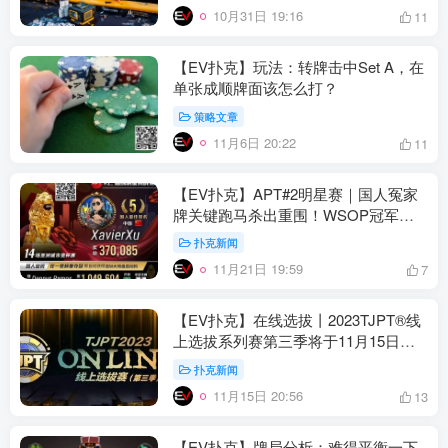
10月31日 19:16
11
【EV扑克】玩法：转牌击中Set A，在
单张成顺牌面该怎么打？
策略文章
11月6日 20:22
11
【EV扑克】APT#2明星赛｜国人冤家
牌关键跑马杀出重围！WSOP冠军聚
集的FT宛如神仙打架
扑克新闻
11月21日 19:59
7
【EV扑克】在线选拔丨2023TJPT®线
上选拔系列赛第三季将于11月15日至
24日正式开启！
扑克新闻
11月15日 20:56
13
【EV扑克】牌局分析：难得平衡一下