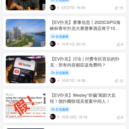
9月27日 16:00
15
【EV扑克】赛事信息丨2023CSPG海
峡杯青年扑克大赛赛事酒店将于10月2
日开放预订
扑克新闻
10月1日 20:10
9
【EV扑克】讨论 | 付费专区背后的扑
克：所有内容都应该免费吗？
扑克新闻
10月7日 14:38
12
【EV扑克】Wesley“诈骗”闹剧大反
转！德扑圈惊现吴签案中间人！
扑克新闻
10月12日 19:16
8