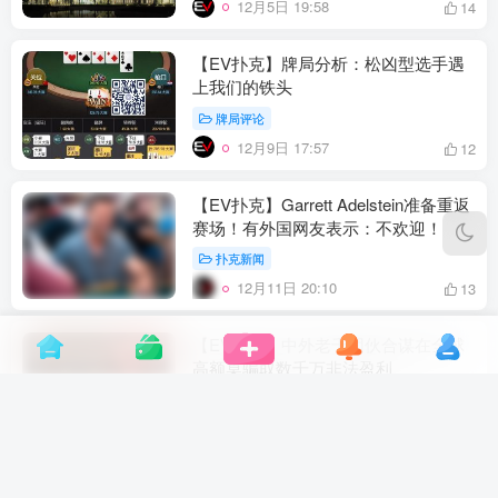
12月5日 19:58
14
【EV扑克】牌局分析：松凶型选手遇
上我们的铁头
牌局评论
12月9日 17:57
12
【EV扑克】Garrett Adelstein准备重返
赛场！有外国网友表示：不欢迎！
扑克新闻
12月11日 20:10
13
【EV扑克】中外老千团伙合谋在全球
高额桌骗取数千万非法盈利
扑克新闻
12月15日 20:39
5
【EV扑克】2023CPG三亚大师赛442