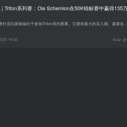
 Triton系列赛：Ole Schemion在50K锦标赛中赢得135
世界上最优秀的锦标赛扑克玩家都倾向于参加Triton系列赛事。它拥有最大的买入额、最著名的地点，是高额赛事无可争议的市场领导者。但即使是现在，当我们开
2日 16:02
42