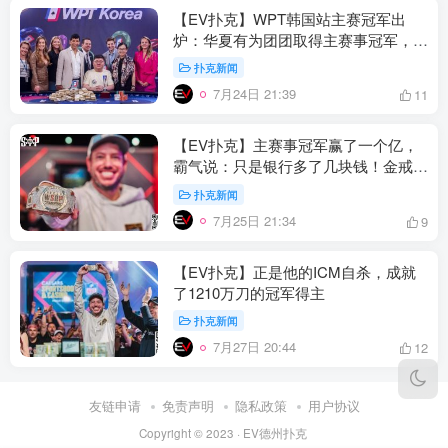
【EV扑克】WPT韩国站主赛冠军出
炉：华夏有为团团取得主赛事冠军，一
滴水冠军出炉，赵威、金旭东斩获边赛
扑克新闻
冠军
7月24日 21:39
11
【EV扑克】主赛事冠军赢了一个亿，
霸气说：只是银行多了几块钱！金戒指
主赛每日多场DAY1
扑克新闻
7月25日 21:34
9
【EV扑克】正是他的ICM自杀，成就
了1210万刀的冠军得主
扑克新闻
7月27日 20:44
12
友链申请
免责声明
隐私政策
用户协议
Copyright © 2023 ·
EV德州扑克