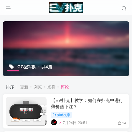
GG冠军队
共4篇
排序
更新
浏览
点赞
评论
【EV扑克】教学：如何在扑克中进行
薄价值下注？
策略文章
7月24日 20:51
14