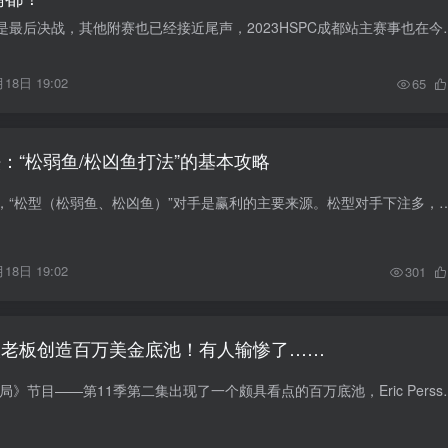
主赛事进入决赛，也是最后决战，其他附赛也已经接近尾声，2023
18日 19:02
65
：“松弱鱼/松凶鱼打法”的基本攻略
德州扑克老手都知道，“松型（松弱鱼、松凶鱼）”对手是赢利的主要来源。松型对手下注多，经常出现大彩池，刺激感十足，每次都
18日 19:02
301
人老板创造百万美金底池！有人输惨了……
周一晚间的《豪客牌局》节目——第11季第二集出现