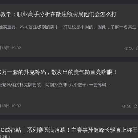
略教学：职业高手分析在微注额牌局他们会怎么打
就大盲注来说，额度确实重要。不同盲注级别的牌手，
18日 19:02
36
250万一套的扑克筹码，散发出的贵气简直亮瞎眼！
组极繁风格的扑克牌套装…两副扑克牌+八个骰子+一套筹码…
18日 19:02
56
SPC成都站｜系列赛圆满落幕！主赛事孙健峰长驱直上称王
霸都！