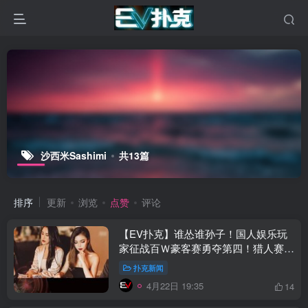
沙西米Sashimi
共13篇
排序
更新
浏览
点赞
评论
【EV扑克】谁怂谁孙子！国人娱乐玩
家征战百Ｗ豪客赛勇夺第四！猎人赛
JP大奖势不可挡
扑克新闻
4月22日 19:35
14