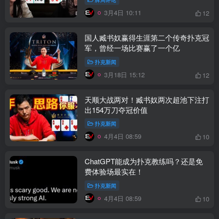
3月4日 10:11
12
国人臧书奴赢得生涯第二个传奇扑克冠
军，曾经一场比赛赢了一个亿
扑克新闻
3月18日 15:12
12
天顺大战两对！臧书奴两次超池下注打
出154万刀夺冠价值
扑克新闻
4月4日 08:59
10
ChatGPT能成为扑克教练吗？还是免
费体验场最实在！
扑克新闻
4月4日 08:59
10