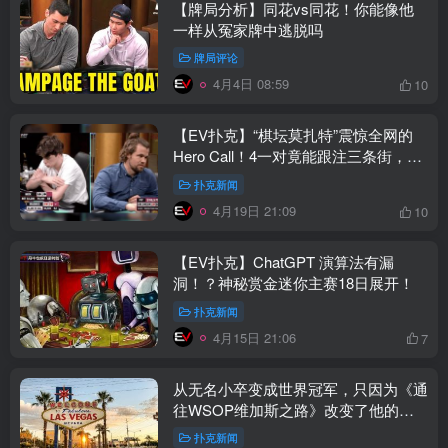
【牌局分析】同花vs同花！你能像他
一样从冤家牌中逃脱吗
牌局评论
4月4日 08:59
10
【EV扑克】“棋坛莫扎特”震惊全网的
Hero Call！4一对竟能跟注三条街，打
出极限价值
扑克新闻
4月19日 21:09
10
【EV扑克】ChatGPT 演算法有漏
洞！？神秘赏金迷你主赛18日展开！
扑克新闻
4月15日 21:06
7
从无名小卒变成世界冠军，只因为《通
往WSOP维加斯之路》改变了他的人
生！
扑克新闻