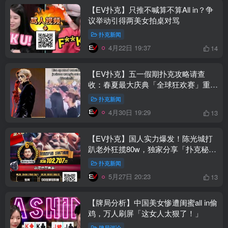
【EV扑克】只推不喊算不算All in？争
议举动引得两美女拍桌对骂
扑克新闻
4月22日 19:37
14
【EV扑克】五一假期扑克攻略请查
收：春夏最大庆典「全球狂欢赛」重磅
登场！
扑克新闻
4月30日 19:29
13
【EV扑克】国人实力爆发！陈光城打
趴老外狂揽80w，独家分享「扑克秘
诀」
扑克新闻
5月27日 20:23
13
【牌局分析】中国美女惨遭闺蜜all in偷
鸡，万人刷屏「这女人太狠了！」
牌局评论