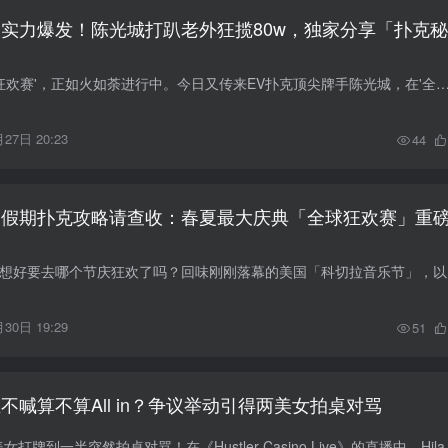
人实力爆发！陈光城打趴老外狂揽80w，独家分享「扑克秘
近期最火的'GG全球狂欢赛'，正如火如荼进行中。今日又传来EV扑克顶尖牌手陈光城，在'全球百W赛5Ｍ刀保底'赛中夺得第6名，斩获奖励102,707刀的好消息！ 为助力国人前往世界
27日 20:23
44
一假期扑克攻略请查收：春夏最大庆典「全球狂欢赛」重
五一小长假来
30日 19:29
51
不喊算不算All in？争议举动引得两美女拍桌对骂
大型社S现场！两个美女打牌到一半突然拍桌对骂！在