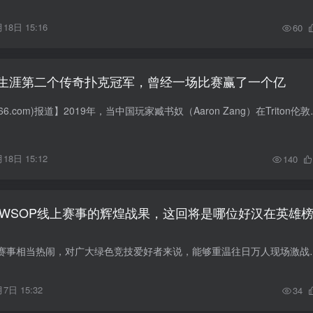
18日 15:16
60
生涯第二个传奇扑克冠军，曾经一场比赛赢了一个亿
【EV扑克(www.evpk66.com)报道】2019年，当中国
18日 15:12
140
于WSOP线上赛事的辉煌战果，这回将是哪位好汉在英雄
近日，国内线下扑克赛事相当热闹，对广大绿色竞技爱好者来说，能够重温
7日 15:32
34