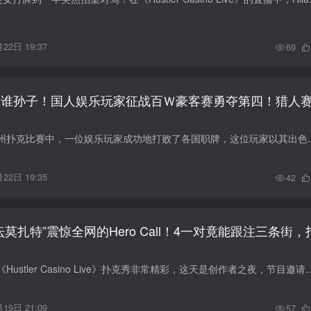
22日 19:37
69
怂谁孙子！国人娱乐玩家征战百Ｗ豪客赛勇夺第四！猎人
在一场备受关注的德州扑克比赛中，一位娱乐玩家成功地打败了各国职牌，
22日 19:35
42
坛莫扎特”震惊全网的Hero Call！4一对竟能跟注三条街，
北京时间4月13日的《Hustler Casino Live》扑克秀非常精彩，这天是创作者之夜，节目邀请来众多火红的油管与Tik Tok博主一
19日 21:09
57