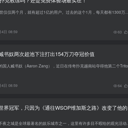
成为扑克教练吗？还是免费体验场最实在！
ChatGPT太火了。问世仅仅两个月，就有超过1亿的用户。过去的这个1月，每天都有1300万用户涌入。调教AI，成了年轻人们最新流行的游戏。马斯克曾
4日 08:59
63
臧书奴两次超池下注打出154万刀夺冠价值
4日 08:59
64
世界冠军，只因为《通往WSOP维加斯之路》改变了他的
美国的维加斯，这座不夜之城是全球最著名的娱乐城市之一，这里有许多目