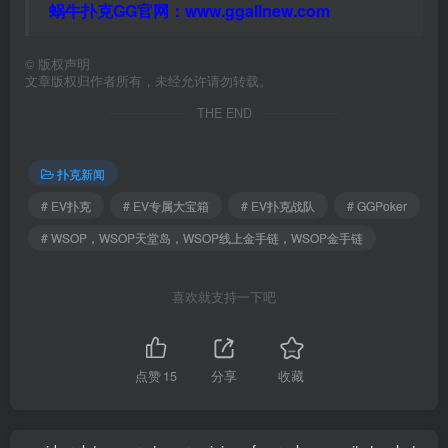
蜗牛扑克GG官网：
www.ggallnew.com
©
版权声明
文章版权归作者所有，未经允许请勿转载。
THE END
扑克新闻
# EV扑克
# EV专属大宝箱
# EV扑克战队
# GGPoker
# WSOP，WSOP天堂岛，WSOP线上金手链，WSOP金手链
喜欢就支持一下吧
点赞
15
分享
收藏