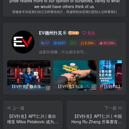
pride relates more to our opinion of ourselves, vanity to what
we would have others think of us.
骄傲多半涉及我们自己怎样看待自己，而虚荣则涉及我们想别人怎样看我们
EV德州扑克
关注
17
6297
1
6.3W+
30.5W+
这家伙很懒，什么都没有写...
【EV扑克】恭喜蒲蔚然赛事#65夺冠，收获国人2023WSOP第六条金手链，奖金93万刀！
【EV扑克】玩法：“松弱鱼/松凶鱼打法”的基本攻略
上一篇
下一篇
【EV扑克】APT仁川 | 塞尔
【EV扑克】APT仁川丨中国
维亚 Milos Petakovic 成为
Hong Ru Zhang 开幕赛首次
APT 超级豪客赛冠军；奖金
夺冠，奖金16万RMB