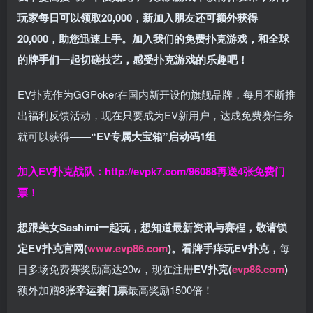
玩家每日可以领取20,000，新加入朋友还可额外获得
20,000，助您迅速上手。
加入我们的免费扑克游戏，和全球
的牌手们一起切磋技艺，感受扑克游戏的乐趣吧！
EV扑克作为GGPoker在国内新开设的旗舰品牌，每月不断推
出福利反馈活动，现在只要成为EV新用户，达成免费赛任务
就可以获得——
“EV专属大宝箱”启动码1组
加入EV扑克战队：
http://evpk7.com/96088
再送4张免费门
票！
想跟美女Sashimi一起玩，
想知道最新资讯与赛程，
敬请锁
定EV扑克官网(
www.evp86.com
)。
看牌手痒玩EV扑克，
每
日多场免费赛奖励高达20w，现在注册
EV扑克(
evp86.com
)
额外加赠
8张幸运赛门票
最高奖励1500倍！