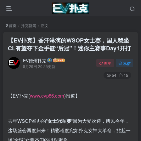
首页
扑克新闻
正文
【EV扑克】香汗淋漓的WSOP女士赛，国人稳坐
CL有望夺下金手链“后冠”！迷你主赛事Day1开打
EV德州扑克
关注
私信
8月29日 20:25更新
54
15
【EV扑克(
www.evp86.com
)报道】
去年WSOP举办的”
女士冠军赛
“因为大受欢迎，所以今年，
这场盛会再度归来！精彩程度宛如扑克女神大革命，掀起一
场”全球”女豪杰们的捉对厮杀。