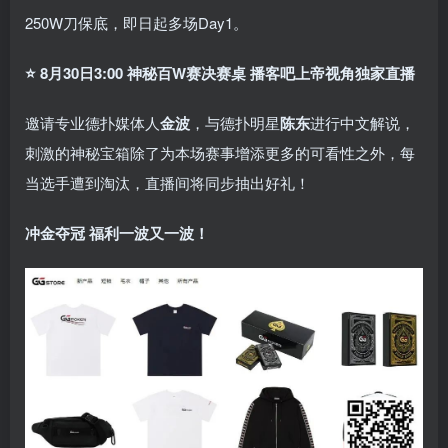
250W刀保底，即日起多场Day1。
⭐
8月30日3:00 神秘百W赛决赛桌 播客吧上帝视角独家直播
邀请专业德扑媒体人
金波
，与德扑明星
陈东
进行中文解说，
刺激的神秘宝箱除了为本场赛事增添更多的可看性之外，每
当选手遭到淘汰，直播间将同步抽出好礼！
冲金夺冠 福利一波又一波！