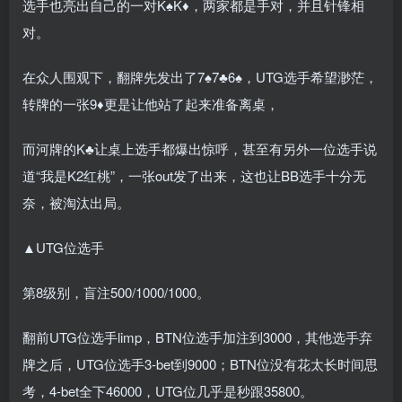
选手也亮出自己的一对K♠K♦，两家都是手对，并且针锋相
对。
在众人围观下，翻牌先发出了7♠7♣6♠，UTG选手希望渺茫，
转牌的一张9♦更是让他站了起来准备离桌，
而河牌的K♣让桌上选手都爆出惊呼，甚至有另外一位选手说
道“我是K2红桃”，一张out发了出来，这也让BB选手十分无
奈，被淘汰出局。
▲UTG位选手
第8级别，盲注500/1000/1000。
翻前UTG位选手limp，BTN位选手加注到3000，其他选手弃
牌之后，UTG位选手3-bet到9000；BTN位没有花太长时间思
考，4-bet全下46000，UTG位几乎是秒跟35800。