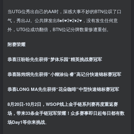
当UTG位秀出自己的AA时，深感大事不妙的BTN位叹了口
气，秀出JJ。公共牌发出8♠6♥3♥2♦2♥，没有发生任何意
外，UTG位成功翻倍，BTN位记分牌数量惨遭重创。
附赛荣耀
恭喜汪盼盼先生
获得“梦体乐园”精英挑战赛冠军
恭喜陈炜烔先生
获得“小糊涂仙·睿”高记分快速锦标赛冠军
恭喜LONG MA先生
获得“花朵咖啡”中型快速锦标赛冠军
8月20日-10月2日，
WSOP线上金手链系列赛再度重返赛
场
，带来33条金手链冠军荣耀！众多赛事即日起每日都有数
场Day1等你来挑战
。