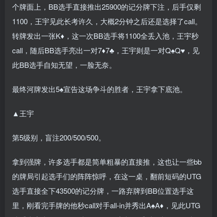
个牌面上，BB选手直接推出25900的记分牌下注，后手仅剩
1100，王宇见此长考许久，大概2分钟之后还是选择了call。
转牌发出一张K♦，这一次BB选手将1100全丢入池，王宇秒
call，随后BB选手亮出一对7♦7♣，王宇则是一对Q♠Q♥，见
此BB选手自知无望，一脸无奈。
最终河牌发出5♠宣告这场争斗的胜者，王宇拿下底池。
▲王宇
第5级别，盲注200/500/500。
拿到强牌，许多选手都是简单粗暴的直接推，这也让一些bb
的牌局引起选手们的阵阵惊呼，在这一桌，翻前短码的UTG
选手直接全下43500的记分牌，一路弃牌到BB位置选手这
里，刚看完手牌的他秒call对手all-in并秀出A♠A♦，见此UTG