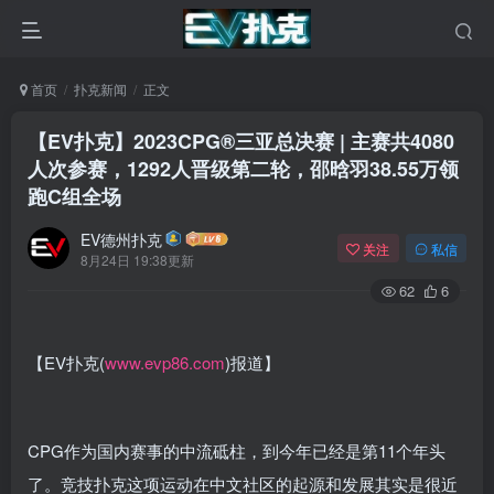
首页
扑克新闻
正文
【EV扑克】2023CPG®三亚总决赛 | 主赛共4080
人次参赛，1292人晋级第二轮，邵晗羽38.55万领
跑C组全场
EV德州扑克
关注
私信
8月24日 19:38更新
62
6
【EV扑克(
www.evp86.com
)报道】
CPG作为国内赛事的中流砥柱，到今年已经是第11个年头
了。竞技扑克这项运动在中文社区的起源和发展其实是很近