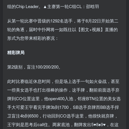
组的Chip Leader。▲主赛第一轮C组CL：邵晗羽
从第一轮比赛中晋级的1292名选手，将于8月22日开始第二
轮的角逐，届时中扑网将一如既往以【图文+视频】直播的
形式为您带来精彩的赛况：
精彩牌局
第2级别，盲注100/200/200。
此时比赛临近休息时间，但是场上选手一句如火奋战，甚至
一些美女选手也打出很棒的操作，这手牌，翻前前面选手弃
牌到CO位置这里，他open400入池，邻座BTN位置的美女选
手大可爱王宇看完手牌3b到1700，SB选手弃牌而BB选手捍
卫盲注4b到6500，行动回到CO选手这里，他很快就弃牌，
王宇则是思考后call住。两家底池，翻牌发出5♥8♠9♥，在这