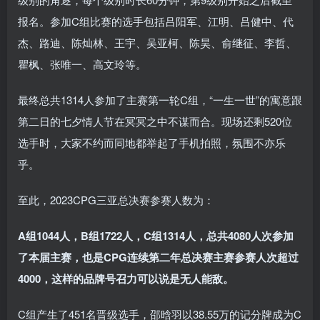
报名。参加C组比赛的选手包括吕阳军、江明、吕健中、代
杰、路迪、陈灿林、王宇、吴亚柯、陈昊、俞继征、李哲、
瞿枫、张唯一、高文玲等。
最终总共1314人参加了主赛第一轮C组，“一生一世”的寓意跟
第二日的七夕情人节在冥冥之中不谋而合。现场还剩520位
选手时，大家不约而同地都举起了手机拍照，氛围不亦乐
乎。
至此，2023CPG三亚总决赛参赛人数为：
A组1044人，B组1722人，C组1314人，总共4080人次参加
了本届主赛，也是CPG连续第二年总决赛主赛参赛人次超过
4000，这样的品牌号召力可以说是无人能敌。
C组产生了451名晋级选手，邵晗羽以38.55万的记分牌成为C