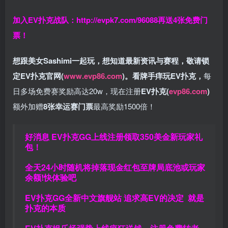
加入EV扑克战队：
http://evpk7.com/96088
再送4张免费门
票！
想跟美女Sashimi一起玩，
想知道最新资讯与赛程，
敬请锁
定EV扑克官网(
www.evp86.com
)。
看牌手痒玩EV扑克，
每
日多场免费赛奖励高达20w，现在注册
EV扑克(
evp86.com
)
额外加赠
8张幸运赛门票
最高奖励1500倍！
好消息 EV扑克GG上线注册领取350美金新玩家礼
包！
全天24小时随机将掉落现金红包至牌局底池或玩家
余额!快体验吧
EV扑克GG
全新中文旗舰站
追求高EV
的决定
就是
扑克的本质