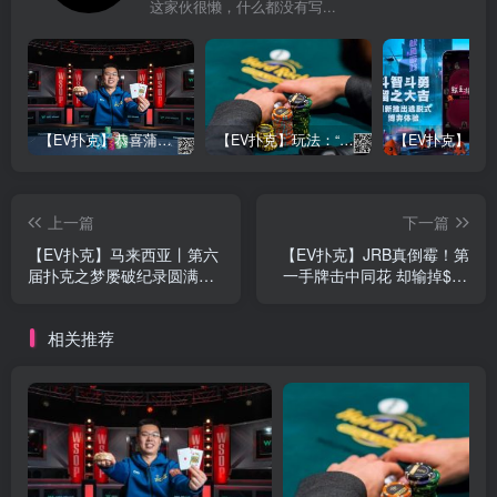
这家伙很懒，什么都没有写...
【EV扑克】恭喜蒲蔚然赛事#65夺冠，收获国人2023WSOP第六条金手链，奖金93万刀！
【EV扑克】玩法：“松弱鱼/松凶鱼打法”的基本攻略
上一篇
下一篇
【EV扑克】马来西亚丨第六
【EV扑克】JRB真倒霉！第
届扑克之梦屡破纪录圆满结
一手牌击中同花 却输掉$30
束，第七届越南站9月29日
万大底池！
开启
相关推荐