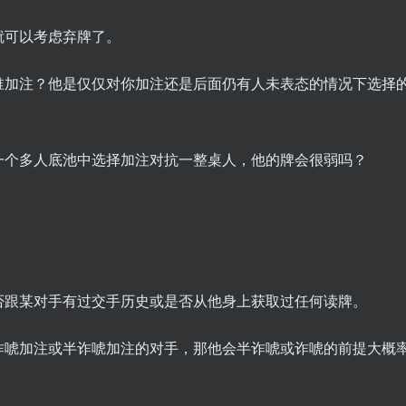
就可以考虑弃牌了。
谁加注？他是仅仅对你加注还是后面仍有人未表态的情况下选择
一个多人底池中选择加注对抗一整桌人，他的牌会很弱吗？
否跟某对手有过交手历史或是否从他身上获取过任何读牌。
诈唬加注或半诈唬加注的对手，那他会半诈唬或诈唬的前提大概