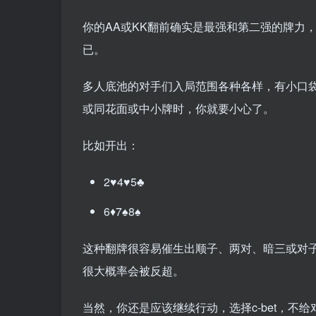
你的AA或KK翻前确实是最强和第二强的牌力
已。
多人底池的对手们入局范围各种各样，有小口
或同花面或中小牌时，你就要小心了。
比如开出：
2♥4♥5♣
6♦7♠8♠
这种翻牌很容易催生出顺子、两对、暗三或对
很大概率会被反超。
当然，你还是应该继续行动，选择c-bet，不