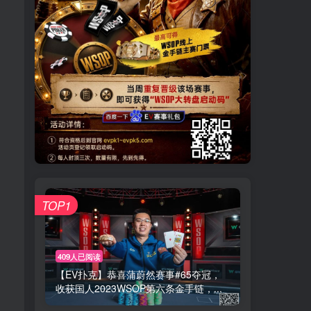
TOP1
409人已阅读
【EV扑克】恭喜蒲蔚然赛事#65夺冠，
收获国人2023WSOP第六条金手链，...