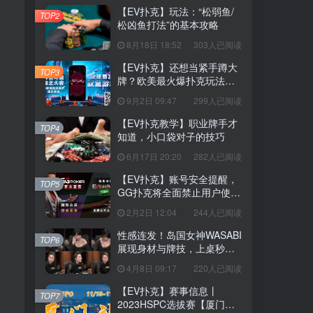
【EV扑克】玩法：“松弱鱼/
TOP2
松凶鱼打法”的基本攻略
8月18日 18:52
303人已阅读
【EV扑克】还想当紧手蹲大
TOP3
牌？欧美最火爆扑克玩法
《鱿鱼游戏》不给你机会
9月2日 09:47
299人已阅读
【EV扑克教学】职业牌手才
TOP4
知道，小口袋对子的技巧
6月17日 20:20
282人已阅读
【EV扑克】账号安全提醒，
TOP5
GG扑克将全面禁止用户使用
任何「模拟器」及「越狱手
2月2日 12:04
244人已阅读
机」运行游戏
性感连发！岛国女神WASABI
TOP6
展现身材与牌技，上桌秒清
空老板
4月8日 09:17
220人已阅读
【EV扑克】赛事信息丨
TOP7
2023HSPC选拔赛【厦门