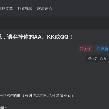
策略文章
扑克视频
牌局评论
，请弃掉你的AA、KK或QQ！
关注
私信
47
8
一件很难的事（有时连老司机也可能做不到）。
掉啊？