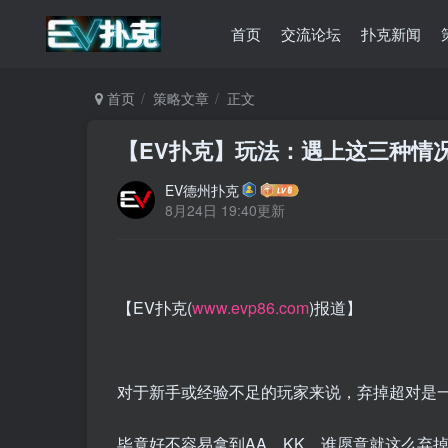
首页
交流论坛
扑克新闻
首页
策略文章
正文
【EV扑克】玩法：遇上这三种情况
EV德州扑克
8月24日 19:40更新
【EV扑克(
www.evp86.com
)报道】
对于新手或经验不足的玩家来说，弃掉超对是
毕竟好不容易拿到AA、KK，谁愿意就这么弃