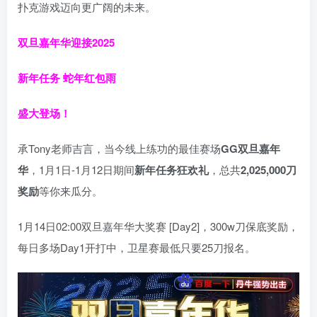
扑克游戏迈向更广阔的未来。
双旦嘉年华迎接2025
新年任务 蛇年红包雨
盛大登场！
承Tony老师吉言，当今线上练功的最佳赛场
GG双旦嘉年
华
，1月1日-1月12日期间
新年任务狂欢礼
，总共
2,025,000刀
奖励
等你来瓜分。
1月14日02:00双旦嘉年华大奖赛 [Day2]，300w刀保底奖励，
每日多场Day1开打中，卫星赛最低只要25刀报名。