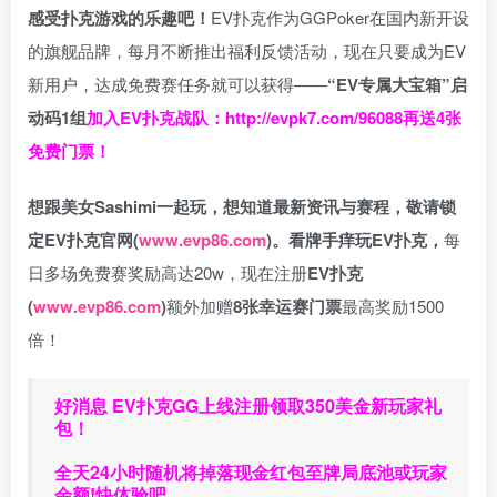
感受扑克游戏的乐趣吧！
EV扑克作为GGPoker在国内新开设
的旗舰品牌，每月不断推出福利反馈活动，现在只要成为EV
新用户，达成免费赛任务就可以获得——
“EV专属大宝箱”启
动码1组
加入EV扑克战队：
http://evpk7.com/96088
再送4张
免费门票！
想跟美女Sashimi一起玩，
想知道最新资讯与赛程，
敬请锁
定EV扑克官网(
www.evp86.com
)。
看牌手痒玩EV扑克，
每
日多场免费赛奖励高达20w，现在注册
EV扑克
(
www.evp86.com
)
额外加赠
8张幸运赛门票
最高奖励1500
倍！
好消息 EV扑克GG上线注册领取350美金新玩家礼
包！
全天24小时随机将掉落现金红包至牌局底池或玩家
余额!快体验吧