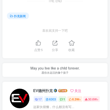
THE END
扑克新闻
喜欢就支持一下吧
点赞
5
分享
收藏
May you live like a child forever.
愿你永远活的像个孩子
EV德州扑克
关注
17
6303
1
6.3W+
30.6W+
这家伙很懒，什么都没有写...