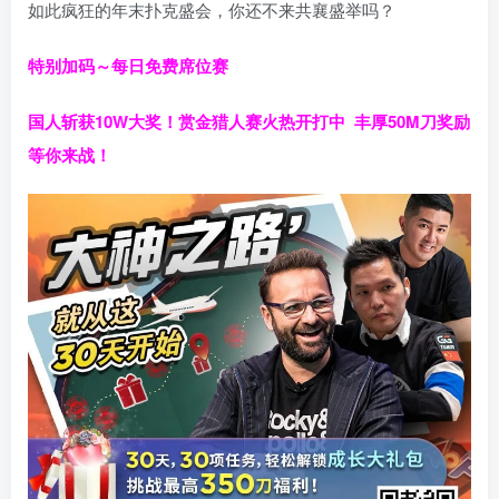
如此疯狂的年末扑克盛会，你还不来共襄盛举吗？
特别加码～每日免费席位赛
国人斩获
10W
大奖！
赏金猎人赛火热开打中 丰厚50M刀奖励
等你来战！