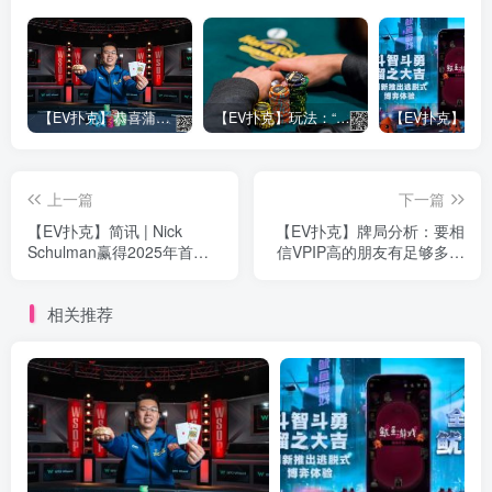
【EV扑克】恭喜蒲蔚然赛事#65夺冠，收获国人2023WSOP第六条金手链，奖金93万刀！
【EV扑克】玩法：“松弱鱼/松凶鱼打法”的基本攻略
上一篇
下一篇
【EV扑克】简讯 | Nick
【EV扑克】牌局分析：要相
Schulman赢得2025年首场
信VPIP高的朋友有足够多的
赛事冠军，奖金283,050
bluff
相关推荐