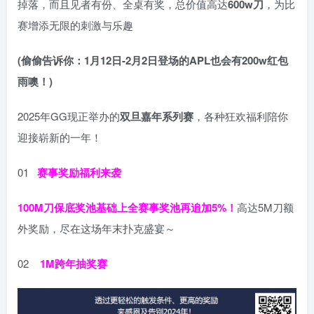
掉落，而且见者有份、全桌有奖，总价值高达
600w刀
，为比
赛增添无限的刺激与乐趣
(偷偷告诉你：1月12日-2月2日登场的APL也会有200w红包
雨噢！)
2025年GG现正举办的
双旦嘉年系列赛
，各种狂欢福利陪你
迎接崭新的一年！
01
赛事奖励福利来袭
100M刀
保底奖池基础上全赛事奖池再
追加5%
！
高达5M刀额
外奖励，尽在这场年末扑克盛宴～
02
1M跨年抽奖赛