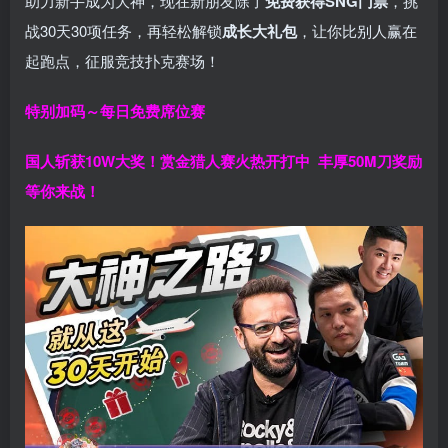
助力新手成为大神，现在新朋友除了
免费获得SNG门票
，挑
战30天30项任务，再轻松解锁
成长大礼包
，让你比别人赢在
起跑点，征服竞技扑克赛场！
特别加码～每日免费席位赛
国人斩获
10W
大奖！
赏金猎人赛火热开打中 丰厚50M刀奖励
等你来战！