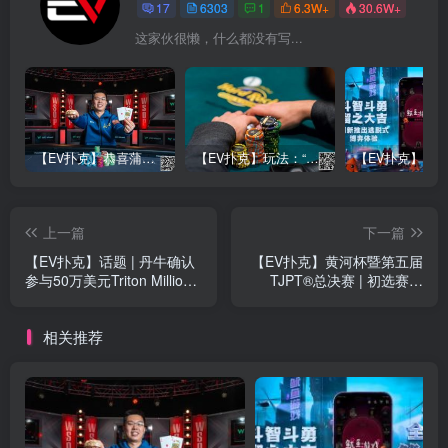
17
6303
1
6.3W+
30.6W+
这家伙很懒，什么都没有写...
【EV扑克】恭喜蒲蔚然赛事#65夺冠，收获国人2023WSOP第六条金手链，奖金93万刀！
【EV扑克】玩法：“松弱鱼/松凶鱼打法”的基本攻略
上一篇
下一篇
【EV扑克】话题 | 丹牛确认
【EV扑克】黄河杯暨第五届
参与50万美元Triton Million
TJPT®总决赛 | 初选赛结
赛事——但他富有的合伙人
束，黄河杯404人次参赛73
是谁？
人晋级 鸿楠、莫宏波领跑
相关推荐
B/C两组