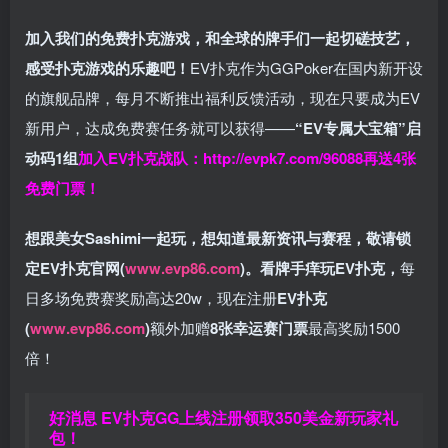
加入我们的免费扑克游戏，和全球的牌手们一起切磋技艺，
感受扑克游戏的乐趣吧！
EV扑克作为GGPoker在国内新开设
的旗舰品牌，每月不断推出福利反馈活动，现在只要成为EV
新用户，达成免费赛任务就可以获得——
“EV专属大宝箱”启
动码1组
加入EV扑克战队：
http://evpk7.com/96088
再送4张
免费门票！
想跟美女Sashimi一起玩，
想知道最新资讯与赛程，
敬请锁
定EV扑克官网(
www.evp86.com
)。
看牌手痒玩EV扑克，
每
日多场免费赛奖励高达20w，现在注册
EV扑克
(
www.evp86.com
)
额外加赠
8张幸运赛门票
最高奖励1500
倍！
好消息 EV扑克GG上线注册领取350美金新玩家礼
包！