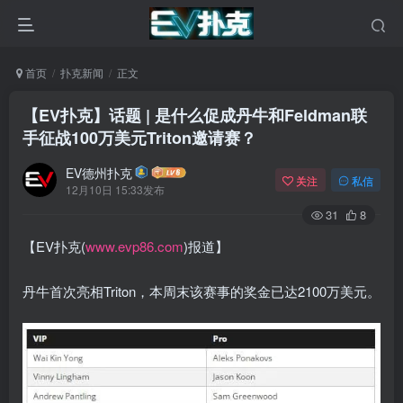
首页
扑克新闻
正文
【EV扑克】话题 | 是什么促成丹牛和Feldman联
手征战100万美元Triton邀请赛？
EV德州扑克
关注
私信
12月10日 15:33发布
31
8
【EV扑克(
www.evp86.com
)报道】
丹牛首次亮相Triton，本周末该赛事的奖金已达2100万美元。