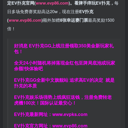
定EV扑克官网(
www.evp86.com
)。
看牌手痒玩EV扑克，
每
日多场免费赛奖励高达20w，现在注册
EV扑克
(
www.evp86.com
)
额外加赠
8张幸运赛门票
最高奖励1500
倍！
好消息 EV扑克GG上线注册领取350美金新玩家礼
包！
全天24小时随机将掉落现金红包至牌局底池或玩家
余额!快体验吧
EV扑克GG
全新中文旗舰站
追求高EV
的决定
就是
扑克的本质
EV扑克娱乐场强势上线疯狂送钱，注册免费转老
虎機100次！国际认证最安心！
EV扑克最新网址：
www.evpks.com
EV扑克官方网址：
www.evp86.com