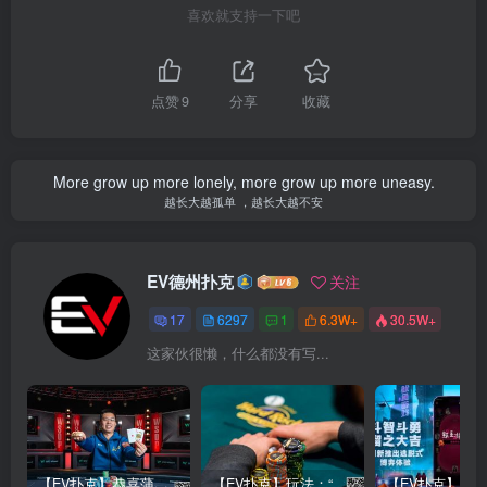
喜欢就支持一下吧
点赞
9
分享
收藏
More grow up more lonely, more grow up more uneasy.
越长大越孤单 ，越长大越不安
EV德州扑克
关注
17
6297
1
6.3W+
30.5W+
这家伙很懒，什么都没有写...
【EV扑克】恭喜蒲蔚然赛事#65夺冠，收获国人2023WSOP第六条金手链，奖金93万刀！
【EV扑克】玩法：“松弱鱼/松凶鱼打法”的基本攻略