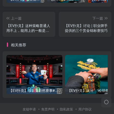
上一篇
下一篇
【EV扑克】这种策略普通人
【EV扑克】讨论 | 职业牌手
用不上，能用上的一般是天
提供的三个赏金锦标赛技巧
选之子！
相关推荐
【EV扑克】恭喜蒲蔚然赛事#65夺冠，收获国人2023WSOP第六条金手链，奖金93万刀！
【EV
友链申请
免责声明
隐私政策
用户协议