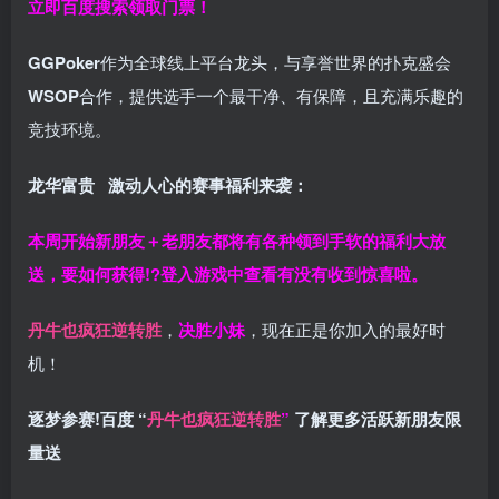
立即百度搜索领取门票！
GGPoker
作为全球线上平台龙头，与享誉世界的扑克盛会
WSOP
合作，提供选手一个最干净、有保障，且充满乐趣的
竞技环境。
龙华富贵 激动人心的赛事福利来袭：
本周开始新朋友＋老朋友都将有各种领到手软的福利大放
送，要如何获得!?登入游戏中查看有没有收到惊喜啦。
丹牛也疯狂逆转胜
，
决胜小妹
，现在正是你加入的最好时
机！
逐梦参赛!百度 “
丹牛也疯狂逆转胜
”
了解更多
活跃新朋友限
量送