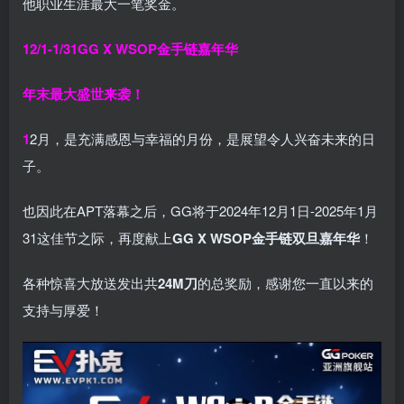
他职业生涯最大一笔奖金。
12/1-1/31
GG X WSOP金手链嘉年华
年末最大盛世来袭！
1
2月，是充满感恩与幸福的月份，是展望令人兴奋未来的日
子。
也因此在APT落幕之后，GG将于2024年12月1日-2025年1月
31这佳节之际，再度献上
GG X WSOP金手链双旦嘉年华
！
各种惊喜大放送发出共
24M刀
的总奖励，感谢您一直以来的
支持与厚爱！