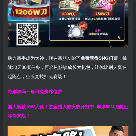
助力新手成为大神，现在新朋友除了
免费获得SNG门票
，挑
战30天30项任务，再轻松解锁
成长大礼包
，让你比别人赢在
起跑点，征服竞技扑克赛场！
特别加码～每日免费席位赛
国人斩获
10W
大奖！
赏金猎人赛火热开打中 丰厚50M刀奖励
等你来战！