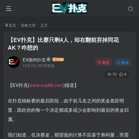
首页
策略文章
正文
【EV扑克】比赛只剩4人，却在翻前弃掉同花
AK？咋想的
EV德州扑克
关注
私信
12月7日 08:39更新
70
9
【EV扑克(
www.evp86.com
)报道】
在扑克锦标赛的最后阶段，由于前几名之间的奖金差距明
显，因此你的每一个决定都或多或少会影响到最后的奖金归
属。
我们知道，在决赛桌，期望值的计算不应基于筹码量，而需