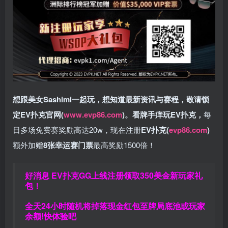
想跟美女Sashimi一起玩，
想知道最新资讯与赛程，
敬请锁
定EV扑克官网(
www.evp86.com
)。
看牌手痒玩EV扑克，
每
日多场免费赛奖励高达20w，现在注册
EV扑克(
evp86.com
)
额外加赠
8张幸运赛门票
最高奖励1500倍！
好消息 EV扑克GG上线注册领取350美金新玩家礼
包！
全天24小时随机将掉落现金红包至牌局底池或玩家
余额!快体验吧