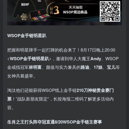
WSOP金手链明星趴
把握和明星牌手一起打牌的机会来了！8月17日晚上20:00
<
WSOP金手链明星趴
>，邀请到华人大魔王
Andy
、WSOP
金戒指冠军
林明富
、颜值与实力兼具的
路迪
、
17妹
、
宝儿
等
女神共襄盛举。
淘汰他们还能获得WSOP线上金手链
210刀神秘赏金赛门
票
！”战队新朋友限定”，长按海报二维码了解更多活动内
容。
生肖之王打头阵
夺冠直通8/20
WSOP金手链主赛事