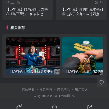
上一篇
下一篇
【EV扑克】牌局分析：对手
【EV扑克】你的扑克水平到
在河牌下重注，你会认怂弃
底进步了没有？从这四点就
牌吗？
能看出来
相关推荐
【EV扑克】恭喜蒲蔚然赛事#65夺冠，收获国人2023WSOP第六条金手链，奖金93万刀！
【EV
友链申请
免责声明
隐私政策
用户协议
Copyright © 2023 ·
EV德州扑克
6