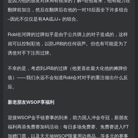
是因为他的朋友对牌局有很深的了解–在他看来，他有能力在
翻牌前加注，然后在翻牌后在他的一对10后面全下许多组合
–因此不仅仅是有AA或JJ+ 的组合。
Robl在河牌的过牌似乎是由于公共牌上的对子造成的，这样
就可以控制彩池，以防JRB的任何葫芦。但也有可能是为了
诱使对手下注而过牌。
不幸的是，考虑到JRB的过牌（他更喜欢最大化他的摊牌价
值）——我们永远不会知道Robl会对对手的重注做出什么反
应。
新老朋友WSOP享福利
迎接WSOP金手链赛事的到来，助力国人冲金夺冠，新朋友
福利再添免费赛加码活动：每日多场免费赛、免费赛进入FT
加赠门票，以及天天抽WSOP限量周边商品…等多元的赛事