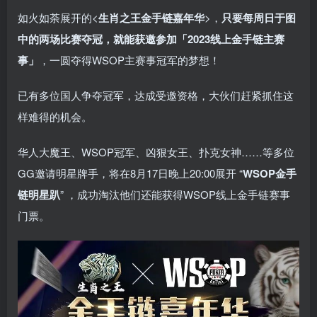
如火如荼展开的<
生肖之王金手链嘉年华
>，
只要每周日于图
中的两场比赛夺冠，就能获邀参加「2023线上金手链主赛
事」
，一圆夺得WSOP主赛事冠军的梦想！
已有多位国人争夺冠军，达成受邀资格，大伙们赶紧抓住这
样难得的机会。
华人大魔王、WSOP冠军、凶狠女王、扑克女神……等多位
GG邀请明星牌手，将在8月17日晚上20:00展开 “
WSOP金手
链明星趴
” ，成功淘汰他们还能获得WSOP线上金手链赛事
门票。