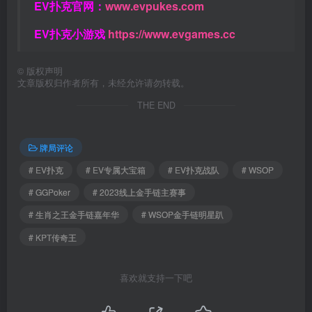
EV扑克官网：
www.evpukes.com
EV扑克小游戏
https://www.evgames.cc
©
版权声明
文章版权归作者所有，未经允许请勿转载。
THE END
牌局评论
# EV扑克
# EV专属大宝箱
# EV扑克战队
# WSOP
# GGPoker
# 2023线上金手链主赛事
# 生肖之王金手链嘉年华
# WSOP金手链明星趴
# KPT传奇王
喜欢就支持一下吧