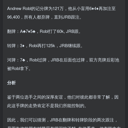
Andrew Robl的记分牌为121万，他从小盲用6♦4♦再加注至
96,400，所有人都弃牌，直到JRB跟注。
翻牌：A♣7♦5♣，Robl打了60k, JRB跟。
转牌：3♦，Robl再打125k，JRB继续跟。
河牌：7♣，Robl过牌，JRB在后面也过牌，双方亮牌后彩池
被Robl拿下。
分析
鉴于两位选手之间的深厚友谊，他们对彼此都非常了解，因
此这手牌的走势肯定不是我们所能控制的。
因此，我们可以猜测，JRB在翻牌和转牌阶段的两次跟注，