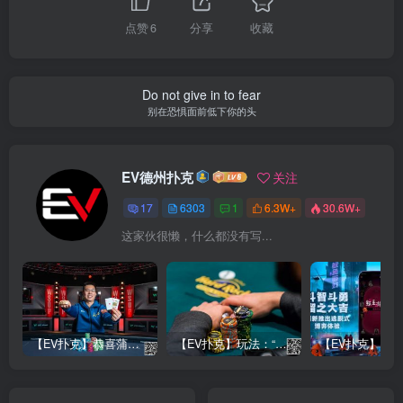
点赞
6
分享
收藏
Do not give in to fear
别在恐惧面前低下你的头
EV德州扑克
关注
17
6303
1
6.3W+
30.6W+
这家伙很懒，什么都没有写...
【EV扑克】恭喜蒲蔚然赛事#65夺冠，收获国人2023WSOP第六条金手链，奖金93万刀！
【EV扑克】玩法：“松弱鱼/松凶鱼打法”的基本攻略