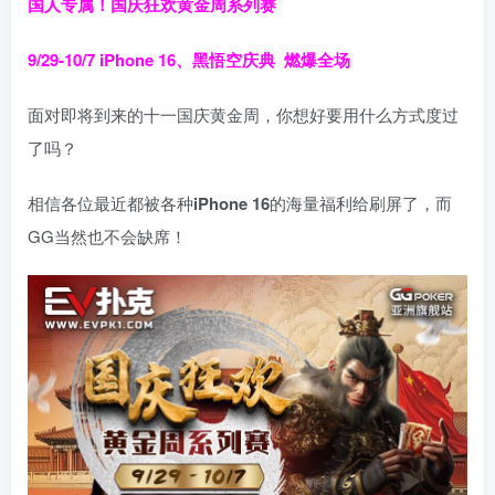
国人专属！
国庆狂欢黄金周系列赛
9/29-10/7
iPhone 16、黑悟空庆典
燃爆全场
面对即将到来的十一国庆黄金周，你想好要用什么方式度过
了吗？
相信各位最近都被各种
iPhone 16
的海量福利给刷屏了，而
GG当然也不会缺席！