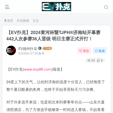
首页
扑克新闻
正文
【EV扑克】2024黄河杯暨TJPH®济南站开幕赛
442人次参赛36人晋级 明日主赛正式开打！
EV德州扑克
关注
私信
9月29日 07:25发布
33
6
【EV扑克(
www.evp86.com
)报道】
24度上下的天气，让此时济南的温度十分宜人，已经饱受了
整个夏日酷暑的炙烤，也终于开始享受秋天习习凉爽。
对于许多选手来说，也是初次来到赛事举办点——山东大厦
清照酒店，为了方便选手能够第一时间进入赛场，不妨查看