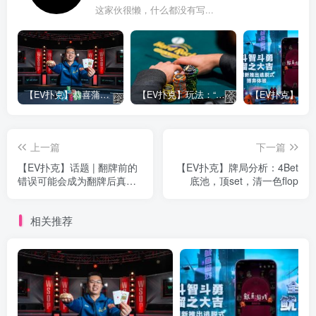
这家伙很懒，什么都没有写...
【EV扑克】恭喜蒲蔚然赛事#65夺冠，收获国人2023WSOP第六条金手链，奖金93万刀！
【EV扑克】玩法：“松弱鱼/松凶鱼打法”的基本攻略
上一篇
下一篇
【EV扑克】话题 | 翻牌前的
【EV扑克】牌局分析：4Bet
错误可能会成为翻牌后真正
底池，顶set，清一色flop
的灾难
相关推荐