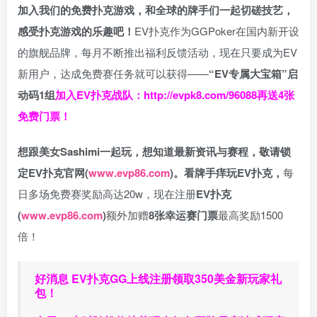
加入我们的免费扑克游戏，和全球的牌手们一起切磋技艺，
感受扑克游戏的乐趣吧！
EV扑克作为GGPoker在国内新开设
的旗舰品牌，每月不断推出福利反馈活动，现在只要成为EV
新用户，达成免费赛任务就可以获得——
“EV专属大宝箱”启
动码1组
加入EV扑克战队：
http://evpk8.com/96088
再送4张
免费门票！
想跟美女Sashimi一起玩，
想知道最新资讯与赛程，
敬请锁
定EV扑克官网(
www.evp86.com
)。
看牌手痒玩EV扑克，
每
日多场免费赛奖励高达20w，现在注册
EV扑克
(
www.evp86.com
)
额外加赠
8张幸运赛门票
最高奖励1500
倍！
好消息 EV扑克GG上线注册领取350美金新玩家礼
包！