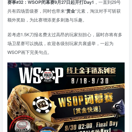
赛事#32：WSOP闭幕赛9月27日起开打Day1
，一直到29号
共有四场晋级赛，同时也带来“
赏金
”元素，淘汰对手可斩获
额外奖励，为比赛增添更多刺激与乐趣。
若考虑1.5K刀报名费太过高昂的玩家别担心，届时亦将有多
场卫星赛可以挑战，欢迎各级别玩家共襄盛举，一起为
WSOP画下完美句点。