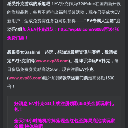
感受扑克游戏的乐趣吧！
EV扑克作为GGPoker在国内新开设
的旗舰品牌，每月不断推出福利反馈活动，现在只要成为EV
新用户，达成免费赛任务就可以获得——
“EV专属大宝箱”启
动码1组
加入EV扑克战队：
http://evpk8.com/96088
再送4张
免费门票！
想跟美女Sashimi一起玩，
想知道最新资讯与赛程，
敬请锁
定EV扑克官网(
www.evp86.com
)。
看牌手痒玩EV扑克，
每
日多场免费赛奖励高达20w，现在注册
EV扑克
(
www.evp86.com
)
额外加赠
8张幸运赛门票
最高奖励1500
倍！
好消息 EV扑克GG上线注册领取350美金新玩家礼
包！
全天24小时随机将掉落现金红包至牌局底池或玩家
余额!快体验吧