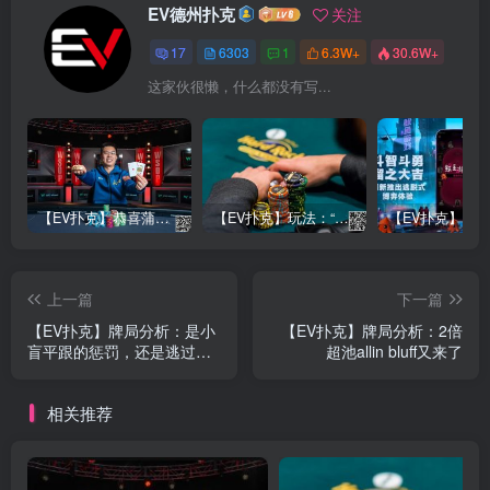
EV德州扑克
关注
17
6303
1
6.3W+
30.6W+
这家伙很懒，什么都没有写...
【EV扑克】恭喜蒲蔚然赛事#65夺冠，收获国人2023WSOP第六条金手链，奖金93万刀！
【EV扑克】玩法：“松弱鱼/松凶鱼打法”的基本攻略
上一篇
下一篇
【EV扑克】牌局分析：是小
【EV扑克】牌局分析：2倍
盲平跟的惩罚，还是逃过一
超池allin bluff又来了
劫？
相关推荐