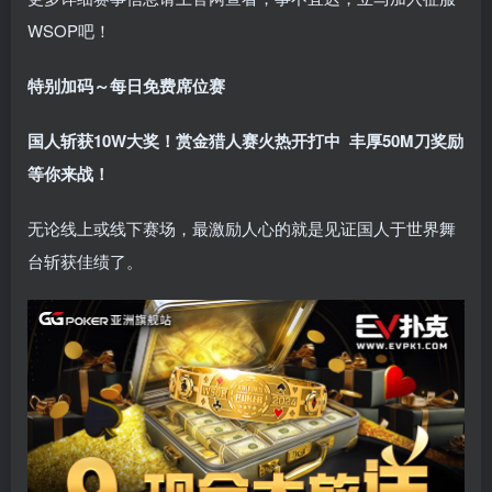
WSOP吧！
特别加码～每日免费席位赛
国人斩获
10W
大奖！
赏金猎人赛火热开打中 丰厚50M刀奖励
等你来战！
无论线上或线下赛场，最激励人心的就是见证国人于世界舞
台斩获佳绩了。