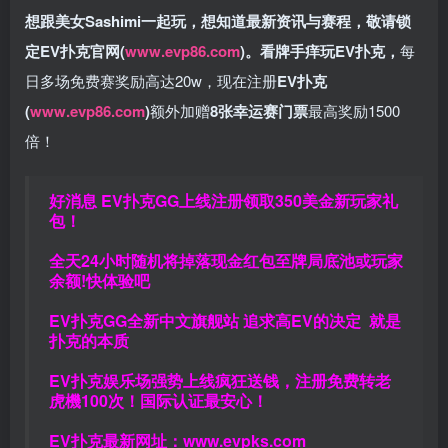
想跟美女Sashimi一起玩，
想知道最新资讯与赛程，
敬请锁
定EV扑克官网(
www.evp86.com
)。
看牌手痒玩EV扑克，
每
日多场免费赛奖励高达20w，现在注册
EV扑克
(
www.evp86.com
)
额外加赠
8张幸运赛门票
最高奖励1500
倍！
好消息 EV扑克GG上线注册领取350美金新玩家礼
包！
全天24小时随机将掉落现金红包至牌局底池或玩家
余额!快体验吧
EV扑克GG
全新中文旗舰站
追求高EV
的决定
就是
扑克的本质
EV扑克娱乐场强势上线疯狂送钱，注册免费转老
虎機100次！国际认证最安心！
EV扑克最新网址：
www.evpks.com