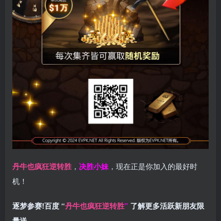
丹牛也疯狂逆转胜
，
决胜小妹
，现在正是你加入的最好时
机！
逐梦参赛!百度 “
丹牛也疯狂逆转胜
”
了解更多
活跃新朋友限
量送