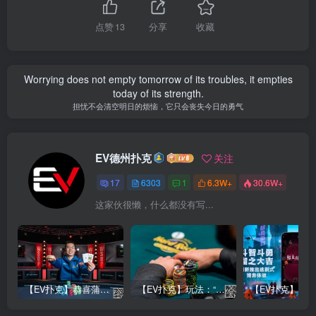
点赞
13
分享
收藏
Worrying does not empty tomorrow of its troubles, it empties
today of its strength.
担忧不会清空明日的烦恼，它只会丧失今日的勇气
EV德州扑克
关注
17
6303
1
6.3W+
30.6W+
这家伙很懒，什么都没有写...
【EV扑克】恭喜蒲蔚然赛事#65夺冠，收获国人2023WSOP第六条金手链，奖金93万刀！
【EV扑克】玩法：“松弱鱼/松凶鱼打法”的基本攻略