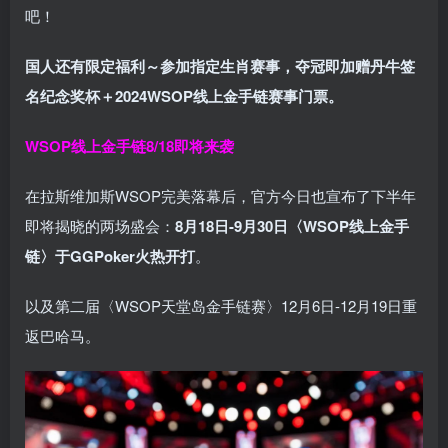
吧！
国人还有限定福利～参加指定生肖赛事，夺冠即加赠
丹牛签
名纪念奖杯
＋
2024WSOP线上金手链赛事门票
。
WSOP线上金手链8/18即将来袭
在拉斯维加斯WSOP完美落幕后，官方今日也宣布了下半年
即将揭晓的两场盛会：
8月18日-9月30日〈WSOP线上金手
链〉于GGPoker火热开打
。
以及第二届〈WSOP天堂岛金手链赛〉12月6日-12月19日重
返巴哈马。