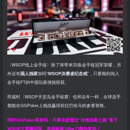
〈WSOP线上金手链〉除了将带来33条金手链冠军荣耀，另
外还有
国人独家
加码“
WSOP决赛桌纪念戒
”，只要顺利闯入
金手链FT的中国玩家便能斩获。
而届时〈WSOP天堂岛金手链赛〉也和去年一样，全球选手
都能在GGPoker上挑战赢得前往巴哈马的参赛资格。
同时GGPoker再加码：只要你是透过“往维加斯之路”拿下
WSOP主赛事冠军，将再斩获
100w刀
额外奖励！