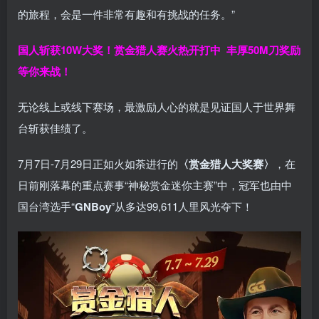
的旅程，会是一件非常有趣和有挑战的任务。”
国人斩获
10W
大奖！
赏金猎人赛火热开打中 丰厚50M刀奖励
等你来战！
无论线上或线下赛场，最激励人心的就是见证国人于世界舞
台斩获佳绩了。
7月7日-7月29日正如火如荼进行的
〈赏金猎人大奖赛〉
，在
日前刚落幕的重点赛事“神秘赏金迷你主赛”中，冠军也由中
国台湾选手“
GNBoy
”从多达99,611人里风光夺下！