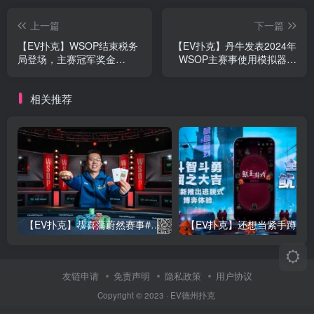
上一篇
下一篇
【EV扑克】WSOP结束税务
【EV扑克】丹牛发表2024年
局登场，主赛冠军奖金
WSOP主赛事使用模拟器事
1000W只能拿600W
件看法
相关推荐
【EV扑克】恭喜蒲蔚然赛事#65夺冠，收获国人2023WSOP第六条金手链，奖金93万刀！
友链申请
免责声明
隐私政策
用户协议
Copyright © 2023 ·
EV德州扑克