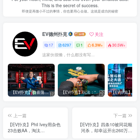
This is the secret of success.
即便是再微小不过的事情，你也要用心去做。这就是成功的秘密
EV德州扑克
关注
17
6297
1
6.3W+
30.5W+
这家伙很懒，什么都没有写...
【EV扑克】恭喜蒲蔚然赛事#65夺冠，收获国人2023WSOP第六条金手链，奖金93万刀！
【EV扑克】玩法：“松弱鱼/松凶鱼打法”的基本攻略
上一篇
下一篇
【EV扑克】Phil Ivey用杂色
【EV扑克】四条10被同花顺
23击败AA，淘汰
河杀，却幸运开出260万史
2023WSOP金手链得主
上最高“爆冷大奖”！