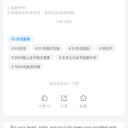
©
版权声明
文章版权归作者所有，未经允许请勿转载。
THE END
扑克新闻
# EV扑克
# EV专属大宝箱
# EV扑克战队
# WSOP
# 2023线上金手链主赛事
# 生肖之王金手链嘉年华
# Triton伦敦系列赛
喜欢就支持一下吧
点赞
15
分享
收藏
Put your heart, mind, and soul into even your smallest acts.