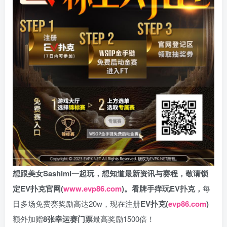
想跟美女Sashimi一起玩，
想知道最新资讯与赛程，
敬请锁
定EV扑克官网(
www.evp86.com
)。
看牌手痒玩EV扑克，
每
日多场免费赛奖励高达20w，现在注册
EV扑克(
evp86.com
)
额外加赠
8张幸运赛门票
最高奖励1500倍！