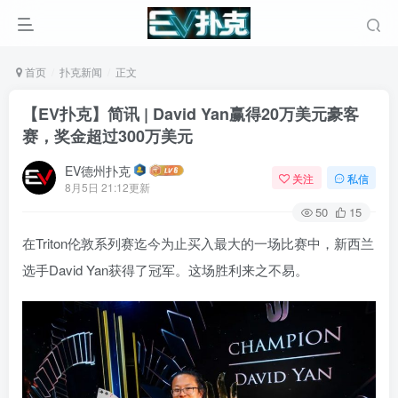
首页
扑克新闻
正文
【EV扑克】简讯 | David Yan赢得20万美元豪客
赛，奖金超过300万美元
EV德州扑克
关注
私信
8月5日 21:12更新
50
15
在Triton伦敦系列赛迄今为止买入最大的一场比赛中，新西兰
选手David Yan获得了冠军。这场胜利来之不易。