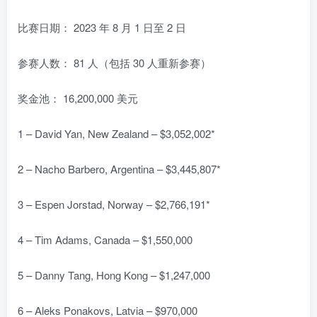
比赛日期： 2023 年 8 月 1 日至 2 日
参赛人数： 81 人（包括 30 人重新参赛）
奖金池： 16,200,000 美元
1 – David Yan, New Zealand – $3,052,002*
2 – Nacho Barbero, Argentina – $3,445,807*
3 – Espen Jorstad, Norway – $2,766,191*
4 – Tim Adams, Canada – $1,550,000
5 – Danny Tang, Hong Kong – $1,247,000
6 – Aleks Ponakovs, Latvia – $970,000