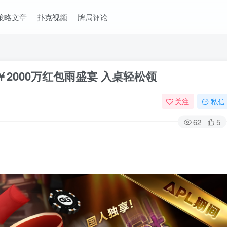
策略文章
扑克视频
牌局评论
￥2000万红包雨盛宴 入桌轻松领
关注
私信
62
5