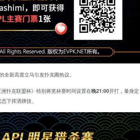
的全新高度立马引发扑克圈热议。
亚洲扑克联盟杯》特别将奖杯赛时间设置在
晚21:00
开打，量身定
状态下挥洒牌技。