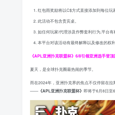
红包雨奖励将以C$方式直接添加到每位玩
此活动不包含贵宾桌。
如任何玩家/代理涉及作弊套利行为,平台
本平台对该活动有最终解释以及修改的权
《APL亚洲扑克联盟杯》
6/8引领亚洲选手登
夏天，是全球扑克圈最热闹的季节。
而在2024年，亚洲扑克界的焦点不仅停留在
——
《APL亚洲扑克联盟杯》
即将于6月8日至