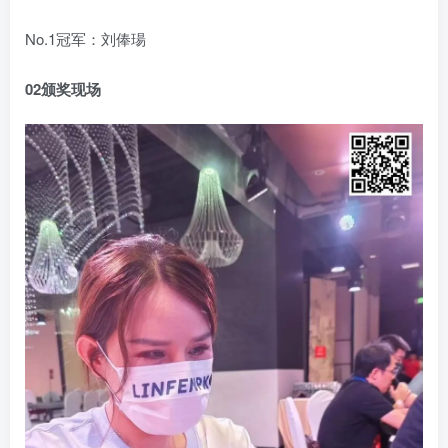
No.1
冠军：刘俸瑒
02
颁奖现场