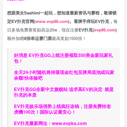
想跟美女Sashimi一起玩，
想知道最新资讯与赛程，
敬请锁
定EV扑克官网(
www.evp86.com
)。
看牌手痒玩EV扑克，
每
日多场免费赛奖励高达20w，现在注册
EV扑克(
evp86.com
)
额外加赠
8张幸运赛门票
最高奖励1500倍！
好消息 EV扑克GG上线注册领取350美金新玩家礼
包！
全天24小时随机将掉落现金红包至牌局底池或玩家
余额!快体验吧
EV扑克GG
全新中文旗舰站
追求高EV
的决定
就是
扑克的本质
EV扑克娱乐场强势上线疯狂送钱，注册免费转老
虎機100次！国际认证最安心！
EV扑克最新网址：
www.evpks.com