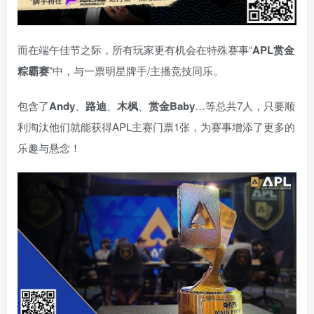
而在端午佳节之际，所有玩家更有机会在特殊赛事“
APL赏金
粽霸赛
”中，与一票明星牌手/主播竞技同乐。
包含了
Andy
、
路迪
、
木枫
、
赏金Baby
…等总共7人，只要顺
利淘汰他们就能获得APL主赛门票1张，为赛事增添了更多的
乐趣与悬念！