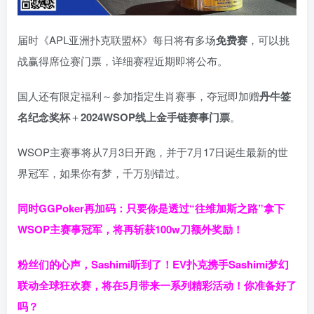
届时《APL亚洲扑克联盟杯》每日将有多场
免费赛
，可以挑
战赢得席位赛门票，详细赛程近期即将公布。
国人还有限定福利～参加指定生肖赛事，夺冠即加赠
丹牛签
名纪念奖杯
＋
2024WSOP线上金手链赛事门票
。
WSOP主赛事将从7月3日开跑，并于7月17日诞生最新的世
界冠军，如果你有梦，千万别错过。
同时GGPoker再加码：只要你是透过“往维加斯之路”拿下
WSOP主赛事冠军，将再斩获
100w刀
额外奖励！
粉丝们的心声，Sashimi听到了！EV扑克携手Sashimi梦幻
联动全球狂欢赛，将在5月带来一系列精彩活动！你准备好了
吗？