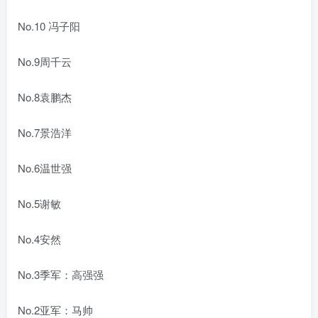
No.10 冯子阳
No.9
周千云
No.8
袁鹏杰
No.7
景浩洋
No.6
温世强
No.5
谢敏
No.4
安然
No.3
季军：高强强
No.2
亚军：马帅