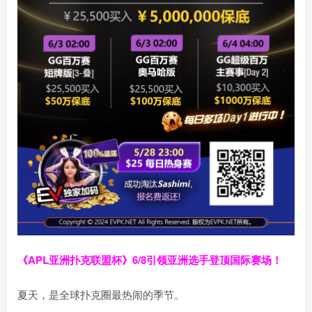
《APL亚洲扑克联盟杯》
6/8引领亚洲选手登顶国际赛场！
夏天，是全球扑克圈最热闹的季节。