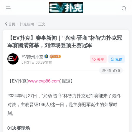
首页
扑克新闻
正文
【EV扑克】赛事新闻｜“兴动·晋商”杯智力扑克冠
军赛圆满落幕，刘俸瑒登顶主赛冠军
EV德州扑克
关注
私信
5月31日 06:39发布
45
9
【EV扑克(
www.evp86.com
)报道】
2024年5月27日，“兴动·晋商”杯智力扑克冠军赛迎来了最终
对决，主赛晋级146人!这一日，是主赛冠军诞生的荣耀时
刻。
01
决赛现场