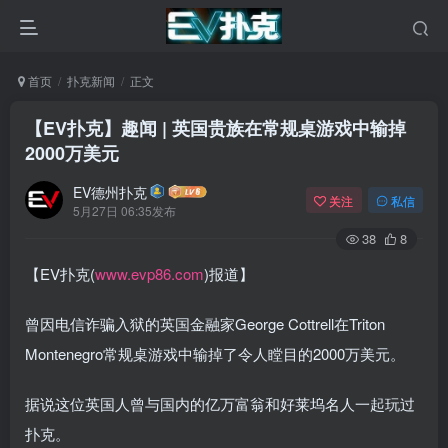
首页
扑克新闻
正文
【EV扑克】趣闻 | 英国贵族在常规桌游戏中输掉
2000万美元
EV德州扑克
关注
私信
5月27日 06:35发布
38
8
【EV扑克(
www.evp86.com
)报道】
曾因电信诈骗入狱的英国金融家George Cottrell在Triton
Montenegro常规桌游戏中输掉了令人瞠目的2000万美元。
据说这位英国人曾与国内的亿万富翁和好莱坞名人一起玩过
扑克。