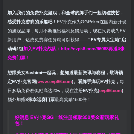
加入我们的免费扑克游戏，和全球的牌手们一起切磋技艺，
感受扑克游戏的乐趣吧！
EV扑克作为GGPoker在国内新开设
的旗舰品牌，每月不断推出福利反馈活动，现在只要成为EV
新用户，达成免费赛任务就可以获得——
“EV专属大宝箱”启
动码1组
加入EV扑克战队：
http://evpk8.com/96088
再送4张
免费门票！
想跟美女Sashimi一起玩，
想知道最新资讯与赛程，
敬请锁
定EV扑克官网(
www.evp86.com
)。
看牌手痒玩EV扑克，
每
日多场免费赛奖励高达20w，现在注册
EV扑克(
evp86.com
)
额外加赠
8张幸运赛门票
最高奖励1500倍！
好消息 EV扑克GG上线注册领取350美金新玩家礼
包！