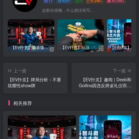
17
6297
1
6.3W+
30.5W+
这家伙很懒，什么都没有写...
【EV扑克】恭喜蒲蔚然赛事#65夺冠，收获国人2023WSOP第六条金手链，奖金93万刀！
【EV扑克】玩法：“松弱鱼/松凶鱼打法”的基本攻略
上一篇
下一篇
【EV扑克】牌局分析：不要
【EV扑克】趣闻 | Deeb和
炫耀性show牌
Gollins因违反牌桌礼仪而争
吵
相关推荐