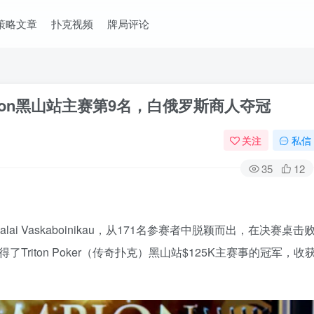
策略文章
扑克视频
牌局评论
ton黑山站主赛第9名，白俄罗斯商人夺冠
关注
私信
35
12
i Vaskaboinikau，从171名参赛者中脱颖而出，在决赛桌击
后，夺得了Triton Poker（传奇扑克）黑山站$125K主赛事的冠军，收