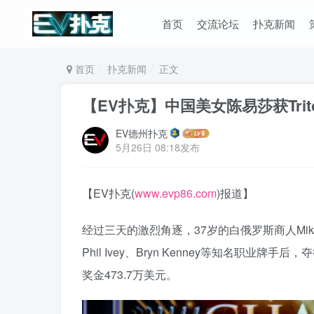
首页
交流论坛
扑克新闻
首页
扑克新闻
正文
【EV扑克】中国美女陈易莎获Tri
EV德州扑克
5月26日 08:18发布
【EV扑克(
www.evp86.com
)报道】
经过三天的激烈角逐，37岁的白俄罗斯商人Mikala
Phil Ivey、Bryn Kenney等知名职业牌手
奖金473.7万美元。