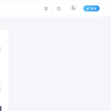
发布
败
获