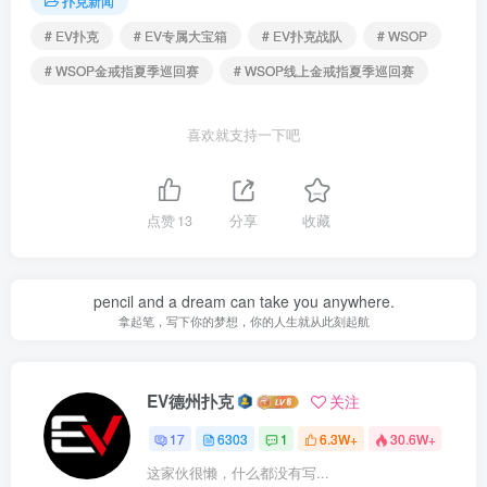
扑克新闻
# EV扑克
# EV专属大宝箱
# EV扑克战队
# WSOP
# WSOP金戒指夏季巡回赛
# WSOP线上金戒指夏季巡回赛
喜欢就支持一下吧
点赞
13
分享
收藏
pencil and a dream can take you anywhere.
拿起笔，写下你的梦想，你的人生就从此刻起航
EV德州扑克
关注
17
6303
1
6.3W+
30.6W+
这家伙很懒，什么都没有写...