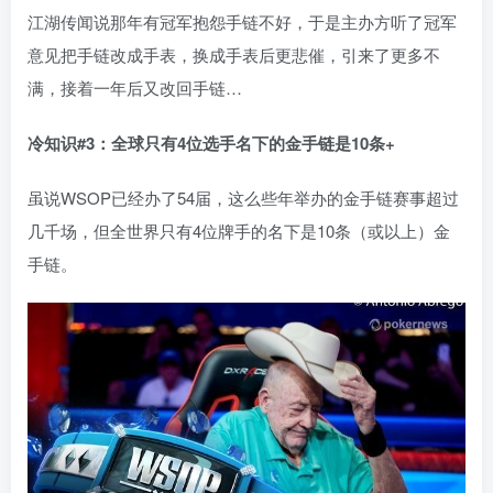
江湖传闻说那年有冠军抱怨手链不好，于是主办方听了冠军
意见把手链改成手表，换成手表后更悲催，引来了更多不
满，接着一年后又改回手链…
冷知识#3
：全球只有4
位选手名下的金手链是10
条+
虽说WSOP已经办了54届，这么些年举办的金手链赛事超过
几千场，但全世界只有4位牌手的名下是10条（或以上）金
手链。