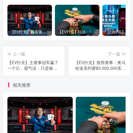
【EV扑克】恭喜蒲蔚然赛事#65夺冠，收获国人2023WSOP第六条金手链，奖金93万刀！
【EV扑克】玩法：“松弱鱼/松凶鱼打法”的基本攻略
上一篇
下一篇
【EV扑克】主赛事冠军赢了
【EV扑克】推荐赛事：奥马
一个亿，霸气说：只是银行
哈迷系列赛$5,000,000美金
多了几块钱！金戒指主赛每
保底 重磅上线
日多场DAY1
相关推荐