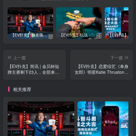
【EV扑克】恭喜蒲蔚然赛事#65夺冠，收获国人2023WSOP第六条金手链，奖金93万刀！
【EV扑克】玩法：“松弱鱼/松凶鱼打法”的基本攻略
上一篇
下一篇
【EV扑克】简讯 | 金贝杯短
【EV扑克】恋爱综艺《单身
牌主赛剩下23人，全部来自
女郎》明星Katie Thruston获
中国
第三届名人扑克巡回邀请赛
冠军
相关推荐