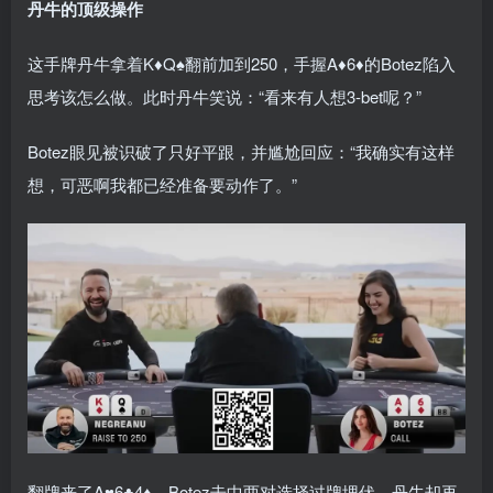
丹牛的顶级操作
这手牌丹牛拿着K♦Q♠翻前加到250，手握A♦6♦的Botez陷入
思考该怎么做。此时丹牛笑说：“看来有人想3-bet呢？”
Botez眼见被识破了只好平跟，并尴尬回应：“我确实有这样
想，可恶啊我都已经准备要动作了。”
翻牌来了A♥6♣4♦，Botez击中两对选择过牌埋伏，丹牛却再