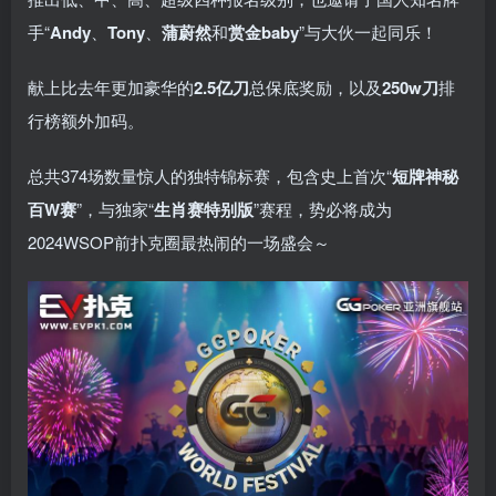
手“
Andy
、
Tony
、
蒲蔚然
和
赏金baby
”与大伙一起同乐！
献上比去年更加豪华的
2.5亿刀
总保底奖励，以及
250w刀
排
行榜额外加码。
总共374场数量惊人的独特锦标赛，包含史上首次“
短牌神秘
百W赛
”，与独家“
生肖赛特别版
”赛程，势必将成为
2024WSOP前扑克圈最热闹的一场盛会～