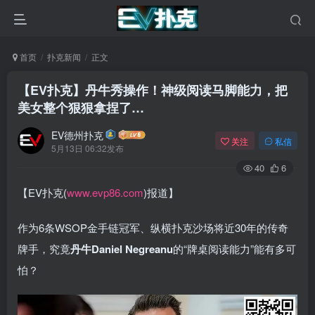
首页
扑克新闻
正文
【EV扑克】丹牛秀操作！神级阅读马脚能力，把
美女整个狠狠拿捏了…
EV德州扑克
关注
私信
5月13日 06:32发布
40
6
【EV扑克(
www.evp86.com
)报道】
作为6条WSOP金手链冠军、纵横扑克沙场将近30年的传奇
牌手，究竟
丹牛Daniel Negreanu
的“牌桌阅读能力”能有多可
怕？