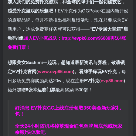
加入我们的免费扑克游戏，和全球的牌手们一起切磋技艺，
感受扑克游戏的乐趣吧！
EV扑克作为GGPoker在国内新开设
的旗舰品牌，每月不断推出福利反馈活动，现在只要成为EV
新用户，达成免费赛任务就可以获得——
“EV专属大宝箱”启
动码1组
加入EV扑克战队：
http://evpk8.com/96088
再送4张
免费门票！
想跟美女Sashimi一起玩，
想知道最新资讯与赛程，
敬请锁
定EV扑克官网(
www.evp86.com
)。
看牌手痒玩EV扑克，
每
日多场免费赛奖励高达20w，现在注册
EV扑克(
evp86.com
)
额外加赠
8张幸运赛门票
最高奖励1500倍！
好消息 EV扑克GG上线注册领取350美金新玩家礼
包！
全天24小时随机将掉落现金红包至牌局底池或玩家
余额!快体验吧