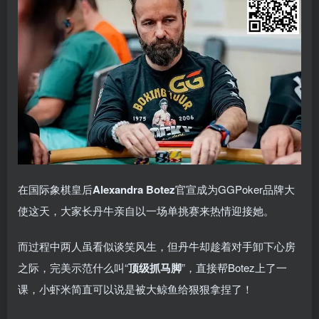
在国际象棋皇后
Alexandra Botez
官宣成为GGPoker品牌大
使这天，大家长丹牛亲自以一场单挑赛来热情迎接她。
而过程中两人虽看似谈笑风生，但丹牛却趁着对手卸下心房
之际，完美示范什么叫“
顶级抓马脚
”，直接帮Botez上了一
课，小虾米简直可以说是被大鲸鱼给狠狠拿捏了！