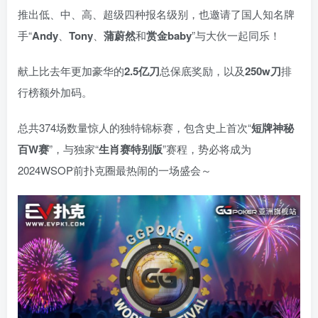
推出低、中、高、超级四种报名级别，也邀请了国人知名牌
手“
Andy
、
Tony
、
蒲蔚然
和
赏金baby
”与大伙一起同乐！
献上比去年更加豪华的
2.5亿刀
总保底奖励，以及
250w刀
排
行榜额外加码。
总共374场数量惊人的独特锦标赛，包含史上首次“
短牌神秘
百W赛
”，与独家“
生肖赛特别版
”赛程，势必将成为
2024WSOP前扑克圈最热闹的一场盛会～