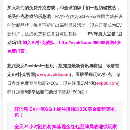
加入我们的免费扑克游戏，和全球的牌手们一起切磋技艺，
感受扑克游戏的乐趣吧！
EV扑克作为GGPoker在国内新开设
的旗舰品牌，每月不断推出福利反馈活动，现在只要成为EV
新用户，达成免费赛任务就可以获得——
“EV专属大宝箱”启
动码1组
加入EV扑克战队：
http://evpk8.com/96088
再送4张
免费门票！
想跟美女Sashimi一起玩，
想知道最新资讯与赛程，
敬请锁
定EV扑克官网(
www.evp86.com
)。
看牌手痒玩EV扑克，
每
日多场免费赛奖励高达20w，现在注册
EV扑克(
evp86.com
)
额外加赠
8张幸运赛门票
最高奖励1500倍！
好消息 EV扑克GG上线注册领取350美金新玩家礼
包！
全天24小时随机将掉落现金红包至牌局底池或玩家