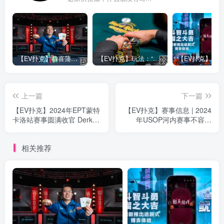
【EV扑克】恭喜蒲蔚然赛事#65夺冠，收获国人2023WSOP第六条金手链，奖金93万刀！
【EV扑克】玩法：“松弱鱼/松凶鱼打法”的基本攻略
上一篇
下一篇
【EV扑克】2024年EPT蒙特
【EV扑克】赛事信息 | 2024
卡洛站赛事圆满收官 Derk
年USOP河内赛事不容错
van Luijk斩获主赛胜利
过！现推出主赛事早鸟套餐
相关推荐