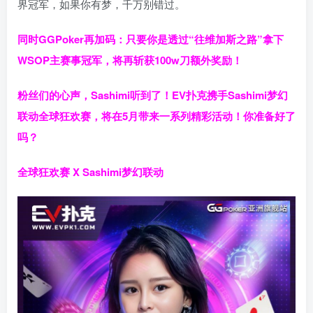
界冠军，如果你有梦，千万别错过。
同时GGPoker再加码：只要你是透过“往维加斯之路”拿下
WSOP主赛事冠军，将再斩获
100w刀
额外奖励！
粉丝们的心声，Sashimi听到了！EV扑克携手Sashimi梦幻
联动全球狂欢赛，将在5月带来一系列精彩活动！你准备好了
吗？
全球狂欢赛 X Sashimi梦幻联动