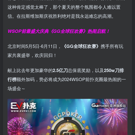
这种肯定感觉太棒了，那个夏天的整个氛围都令人难以置
信。在拉斯维加斯庆祝胜利绝对是我永远难忘的高潮。
WSOP前最盛大庆典
《GG全球狂欢赛》
热闹启航！
北京时间5月5日-6月11日，
《GG全球狂欢赛》
携手所有玩
家共襄盛举，欢庆回归！
献上比去年更加豪华的
2.5亿刀
总保底奖励，以及
250w刀排
行榜
额外加码，势必将成为2024WSOP前扑克圈最热闹的一
场盛会～