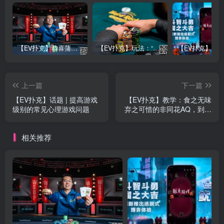
【EV扑克】恭喜蒲蔚然赛事#65夺冠，收获国人2023WSOP第六条金手链，奖金93万刀！
【EV扑克】玩法：“松弱鱼/松凶鱼打法”的基本攻略
上一篇
下一篇
【EV扑克】话题 | 提高游戏
【EV扑克】教学：食之无味
级别的常见心理游戏问题
弃之可惜的非同花AQ，到底
应该怎么玩？
相关推荐