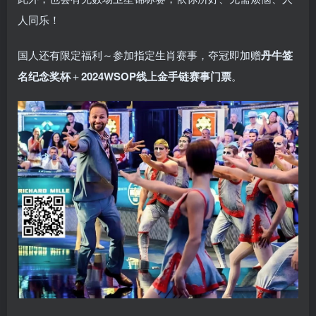
人同乐！
国人还有限定福利～参加指定生肖赛事，夺冠即加赠
丹牛签
名纪念奖杯
＋
2024WSOP线上金手链赛事门票
。