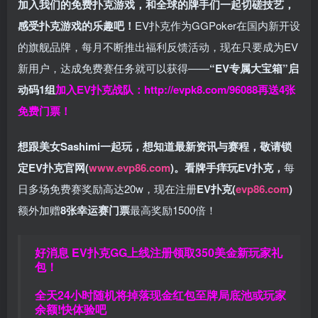
加入我们的免费扑克游戏，和全球的牌手们一起切磋技艺，
感受扑克游戏的乐趣吧！
EV扑克作为GGPoker在国内新开设
的旗舰品牌，每月不断推出福利反馈活动，现在只要成为EV
新用户，达成免费赛任务就可以获得——
“EV专属大宝箱”启
动码1组
加入EV扑克战队：
http://evpk8.com/96088
再送4张
免费门票！
想跟美女Sashimi一起玩，
想知道最新资讯与赛程，
敬请锁
定EV扑克官网(
www.evp86.com
)。
看牌手痒玩EV扑克，
每
日多场免费赛奖励高达20w，现在注册
EV扑克(
evp86.com
)
额外加赠
8张幸运赛门票
最高奖励1500倍！
好消息 EV扑克GG上线注册领取350美金新玩家礼
包！
全天24小时随机将掉落现金红包至牌局底池或玩家
余额!快体验吧